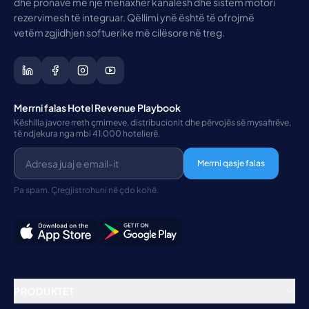
dhe pronave me një menaxher kanalesh dhe sistem motori
rezervimesh të integruar. Qëllimi ynë është të ofrojmë
vetëm zgjidhjen softuerike më cilësore në treg.
Merrni falas Hotel Revenue Playbook
Këshilla javore rreth çmimeve, distribucionit dhe përvojës së mysafirëve,
të ndjekura nga mbi 41.000 hotelierë.
Merrni qasje falas
Pa spam. Çregjistrohuni në çdo kohë.
PRODUKTET