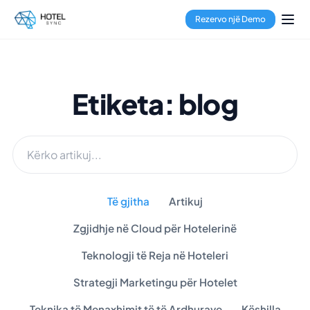
Rezervo një Demo
Etiketa: blog
Të gjitha
Artikuj
Zgjidhje në Cloud për Hotelerinë
Teknologji të Reja në Hoteleri
Strategji Marketingu për Hotelet
Teknika të Menaxhimit të të Ardhurave
Këshilla