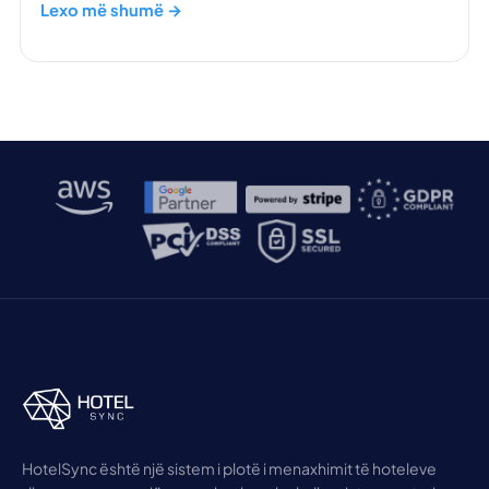
Lexo më shumë →
HotelSync është një sistem i plotë i menaxhimit të hoteleve