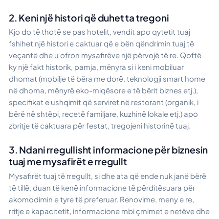
2. Keni një histori që duhet ta tregoni
Kjo do të thotë se pas hotelit, vendit apo qytetit tuaj
fshihet një histori e caktuar që e bën qëndrimin tuaj të
veçantë dhe u ofron mysafirëve një përvojë të re. Qoftë
ky një fakt historik, pamja, mënyra si i keni mobiluar
dhomat (mobilje të bëra me dorë, teknologji smart home
në dhoma, mënyrë eko-miqësore e të bërit biznes etj.),
specifikat e ushqimit që serviret në restorant (organik, i
bërë në shtëpi, recetë familjare, kuzhinë lokale etj.) apo
zbritje të caktuara për festat, tregojeni historinë tuaj.
3. Ndani rregullisht informacione për biznesin
tuaj me mysafirët e rregullt
Mysafirët tuaj të rregullt, si dhe ata që ende nuk janë bërë
të tillë, duan të kenë informacione të përditësuara për
akomodimin e tyre të preferuar. Renovime, meny e re,
rritje e kapacitetit, informacione mbi çmimet e netëve dhe