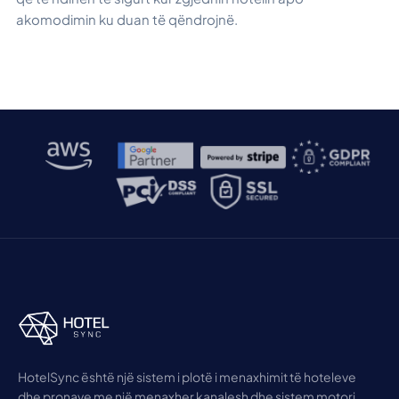
akomodimin ku duan të qëndrojnë.
HotelSync është një sistem i plotë i menaxhimit të hoteleve
dhe pronave me një menaxher kanalesh dhe sistem motori