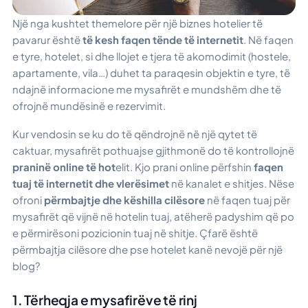
Një nga kushtet themelore për një biznes hotelier të
pavarur është
të kesh faqen tënde të internetit
. Në faqen
e tyre, hotelet, si dhe llojet e tjera të akomodimit (hostele,
apartamente, vila…) duhet ta paraqesin objektin e tyre, të
ndajnë informacione me mysafirët e mundshëm dhe të
ofrojnë mundësinë e rezervimit.
Kur vendosin se ku do të qëndrojnë në një qytet të
caktuar, mysafirët pothuajse gjithmonë do të kontrollojnë
praninë online të hot
elit. Kjo prani online përfshin
faqen
tuaj të internetit dhe vlerësimet
në kanalet e shitjes. Nëse
ofroni
përmbajtje dhe këshilla cilësore
në faqen tuaj për
mysafirët që vijnë në hotelin tuaj, atëherë padyshim që po
e përmirësoni pozicionin tuaj në shitje. Çfarë është
përmbajtja cilësore dhe pse hotelet kanë nevojë për një
blog?
1. Tërheqja e mysafirëve të rinj