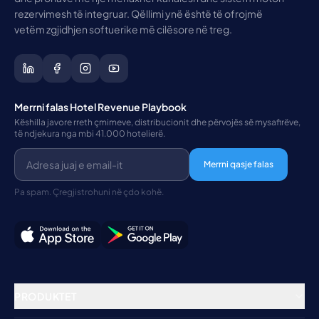
rezervimesh të integruar. Qëllimi ynë është të ofrojmë
vetëm zgjidhjen softuerike më cilësore në treg.
Merrni falas Hotel Revenue Playbook
Këshilla javore rreth çmimeve, distribucionit dhe përvojës së mysafirëve,
të ndjekura nga mbi 41.000 hotelierë.
Merrni qasje falas
Pa spam. Çregjistrohuni në çdo kohë.
PRODUKTET