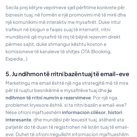
Secila prej këtyre veprimeve sjell përfitime konkrete për
biznesin tuaj, në formën e një promovimi më të mirë dhe
një komunikimi më interaktiv me mysafirët. Duke rritur
trafikun në blogun e faqes suaj të internetit, rritni
mundësinë që mysafirë të rinj të bëjnë rezervim direkt
përmes sajtit, duke shmangur kështu koston e
komisioneve të kanaleve të shitjes OTA (Booking,
Expedia…)
5. Ju ndihmon të rritni bazën tuaj të email-eve
Marketingu me email është një nga strategjitë më të mira
për të ruajtur besnikërinë e mysafirëve tuaj dhe
ju
ndihmon të rritni numrin e rezervimeve
. Por një nga
problemet kryesore është, si ta rritni bazën e email-eve?
Nëse ofroni mjaftueshëm
informacion cilësor
,
histori
interesante
, dhe mundësi për lexuesit tuaj, atëherë ata
patjetër do të duan të regjistrohen në listën tuaj të email-
eve. Duhet të ofroni rregullisht informacion mjaftueshëm