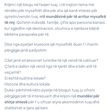
Krijimi i një blogu në faqen tuaj, i cili trajton tema me
rëndësi për mysafirët dhe për ata që kanë interes për
qytetin/vendin tuaj,
rrit mundësinë për të arritur mysafirë
të rinj
. Qofshin individë, familje, çifte apo persona biznesi,
kur zgjedhin një destinacion, shumica e njerëzve bëjnë
kërkime paraprake për të.
Disa nga pyetjet kryesore që mysafirët duan t'i marrin
përgjigje janë padyshim:
Cilat janë atraksionet turistike të një vendi të caktuar?
Çfarë e dallon një vend nga të tjerët dhe e bën atë të
veçantë?
Si është kuzhina lokale?
Historia dhe kultura lokale
Duke i përfshirë këto pyetje në blogun tuaj, ju ofroni
përgjigje për të interesuarit dhe krijoni një
mundësi për
shitje shtesë
për t'u ofruar atyre akomodimin tuaj dhe
shërbimet e tjera që keni.