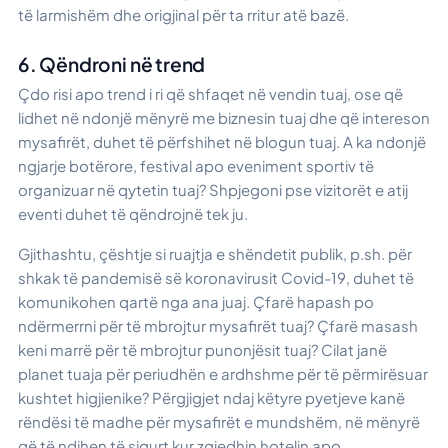
të larmishëm dhe origjinal për ta rritur atë bazë.
6. Qëndroni në trend
Çdo risi apo trend i ri që shfaqet në vendin tuaj, ose që
lidhet në ndonjë mënyrë me biznesin tuaj dhe që intereson
mysafirët, duhet të përfshihet në blogun tuaj. A ka ndonjë
ngjarje botërore, festival apo eveniment sportiv të
organizuar në qytetin tuaj? Shpjegoni pse vizitorët e atij
eventi duhet të qëndrojnë tek ju.
Gjithashtu, çështje si ruajtja e shëndetit publik, p.sh. për
shkak të pandemisë së koronavirusit Covid-19, duhet të
komunikohen qartë nga ana juaj. Çfarë hapash po
ndërmerrni për të mbrojtur mysafirët tuaj? Çfarë masash
keni marrë për të mbrojtur punonjësit tuaj? Cilat janë
planet tuaja për periudhën e ardhshme për të përmirësuar
kushtet higjienike? Përgjigjet ndaj këtyre pyetjeve kanë
rëndësi të madhe për mysafirët e mundshëm, në mënyrë
që të ndihen të sigurt kur zgjedhin hotelin apo