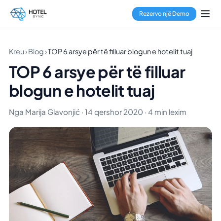
Rezervo një Demo
Kreu
›
Blog
›
TOP 6 arsye për të filluar blogun e hotelit tuaj
TOP 6 arsye për të filluar
blogun e hotelit tuaj
Nga Marija Glavonjić · 14 qershor 2020 · 4 min lexim