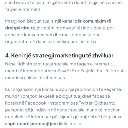
shërbimeve të tjera, të gjitha këto duhet të gjejnë vend në
faqen e internetit.
Imagjinoni blogun tuaj si
një kanal për komunikim të
drejtpërdrejtë
, jo vetëm me mysafirët individualë, por
edhe me konkurrencën dhe me kompanitë dhe
organizatat që duan të bashkëpunojnë me ju.
4. Keni një strategji marketingu të zhvilluar
Nëse i lidhni rrjetet tuaja sociale me faqen e internetit,
mund të komunikoni në mënyrë të ndërsjellë dhe t'u ofroni
mundësi palëve të interesuara.
Kur organizoni një konkurs apo një promocion të veçantë,
mund t'i drejtoni lexuesit e blogut tuaj drejt faqes së
hotelit në Facebook, Instagram ose Twitter. Gjithashtu,
personat që ju ndjekin në rrjetet sociale mund të mbahen
rregullisht të informuar për lajmet që trajtoni në blog, duke
shpërndarë përmbajtjen
direkt me ta.