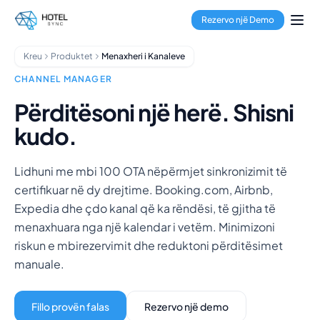
Kalo te përmbajtja kryesore
Menaxhimi i Pronave
Rezervo një Demo
Menaxheri i Kanaleve
Motori i Rezervimeve
Kreu
Produktet
Menaxheri i Kanaleve
Përpunimi i Pagesave
Qendra Shumëpronëshe
CHANNEL MANAGER
GuestApp
Përditësoni një herë. Shisni
Aplikacioni i Pastrimit
kudo.
Hotele
Bujtina
Hotele Kondominium
Lidhuni me mbi 100 OTA nëpërmjet sinkronizimit të
Qira Pushimesh
certifikuar në dy drejtime. Booking.com, Airbnb,
Menaxherë Pronash
Expedia dhe çdo kanal që ka rëndësi, të gjitha të
Rreth Nesh
menaxhuara nga një kalendar i vetëm. Minimizoni
Integrimet
riskun e mbirezervimit dhe reduktoni përditësimet
Pyetjet e shpeshta
manuale.
Blogu
Partneritete
Fillo provën falas
Rezervo një demo
HotelSync EDU