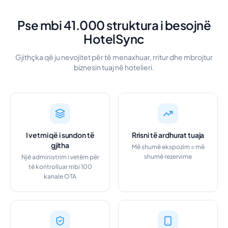
Pse mbi 41.000 struktura i besojnë
HotelSync
Gjithçka që ju nevojitet për të menaxhuar, rritur dhe mbrojtur
biznesin tuaj në hotelieri.
I vetmi që i sundon të
Rrisni të ardhurat tuaja
gjitha
Më shumë ekspozim = më
shumë rezervime
Një administrim i vetëm për
të kontrolluar mbi 100
kanale OTA