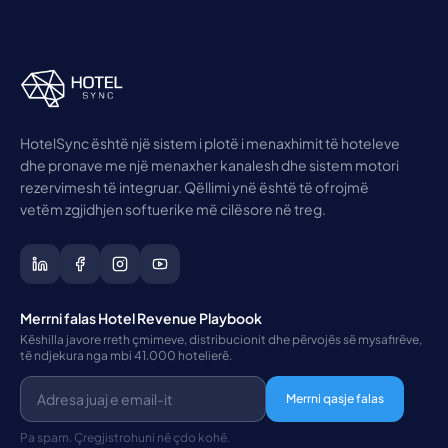
HotelSync është një sistem i plotë i menaxhimit të hoteleve
dhe pronave me një menaxher kanalesh dhe sistem motori
rezervimesh të integruar. Qëllimi ynë është të ofrojmë
vetëm zgjidhjen softuerike më cilësore në treg.
Merrni falas Hotel Revenue Playbook
Këshilla javore rreth çmimeve, distribucionit dhe përvojës së mysafirëve,
të ndjekura nga mbi 41.000 hotelierë.
Merrni qasje falas
Pa spam. Çregjistrohuni në çdo kohë.