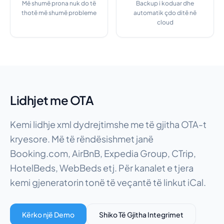
Më shumë prona nuk do të
Backup i koduar dhe
thotë më shumë probleme
automatik çdo ditë në
cloud
Lidhjet me OTA
Kemi lidhje xml dydrejtimshe me të gjitha OTA-t
kryesore. Më të rëndësishmet janë
Booking.com, AirBnB, Expedia Group, CTrip,
HotelBeds, WebBeds etj. Për kanalet e tjera
kemi gjeneratorin tonë të veçantë të linkut iCal.
Kërko një Demo
Shiko Të Gjitha Integrimet