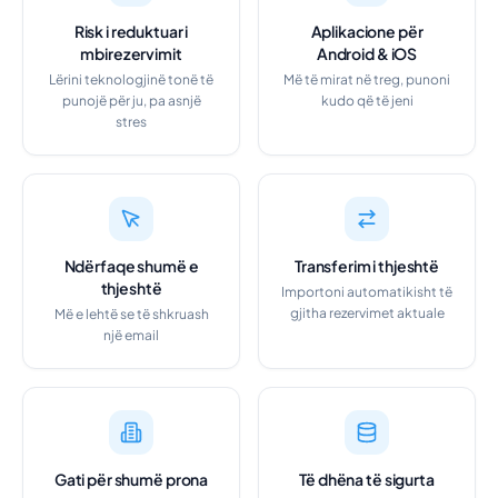
Risk i reduktuar i
Aplikacione për
mbirezervimit
Android & iOS
Lërini teknologjinë tonë të
Më të mirat në treg, punoni
punojë për ju, pa asnjë
kudo që të jeni
stres
Ndërfaqe shumë e
Transferim i thjeshtë
thjeshtë
Importoni automatikisht të
gjitha rezervimet aktuale
Më e lehtë se të shkruash
një email
Gati për shumë prona
Të dhëna të sigurta