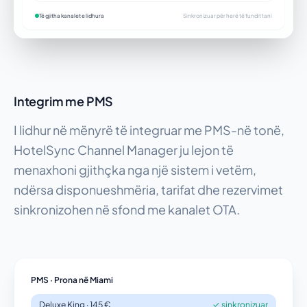
Të gjitha kanalet e lidhura
Sinkronizuar për herë të fundit tani
Integrim me PMS
I lidhur në mënyrë të integruar me PMS-në tonë,
HotelSync Channel Manager ju lejon të
menaxhoni gjithçka nga një sistem i vetëm,
ndërsa disponueshmëria, tarifat dhe rezervimet
sinkronizohen në sfond me kanalet OTA.
PMS · Prona në Miami
Deluxe King · 145 €
✓ sinkronizuar