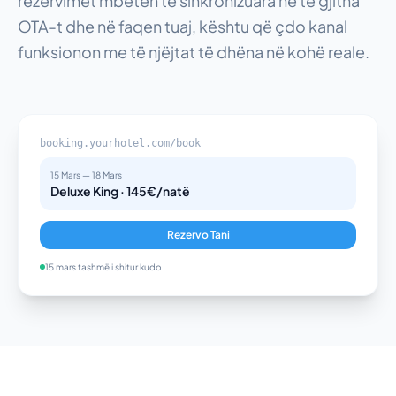
rezervimet mbeten të sinkronizuara në të gjitha
OTA-t dhe në faqen tuaj, kështu që çdo kanal
funksionon me të njëjtat të dhëna në kohë reale.
booking.yourhotel.com/book
15 Mars — 18 Mars
Deluxe King · 145€/natë
Rezervo Tani
15 mars tashmë i shitur kudo