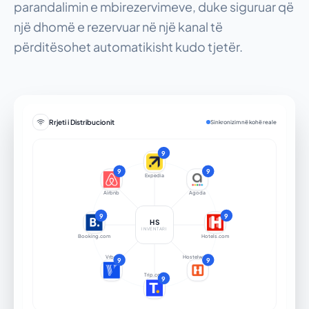
parandalimin e mbirezervimeve, duke siguruar që
një dhomë e rezervuar në një kanal të
përditësohet automatikisht kudo tjetër.
Rrjeti i Distribucionit
Sinkronizim në kohë reale
10
9
10
9
10
9
Expedia
Airbnb
Agoda
10
9
10
9
HS
INVENTARI
Booking.com
Hotels.com
Vrbo
Hostelworld
10
9
10
9
Trip.com
10
9