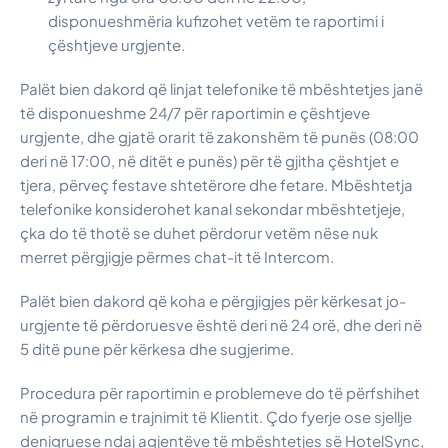
disponueshmëria kufizohet vetëm te raportimi i
çështjeve urgjente.
Palët bien dakord që linjat telefonike të mbështetjes janë
të disponueshme 24/7 për raportimin e çështjeve
urgjente, dhe gjatë orarit të zakonshëm të punës (08:00
deri në 17:00, në ditët e punës) për të gjitha çështjet e
tjera, përveç festave shtetërore dhe fetare. Mbështetja
telefonike konsiderohet kanal sekondar mbështetjeje,
çka do të thotë se duhet përdorur vetëm nëse nuk
merret përgjigje përmes chat-it të Intercom.
Palët bien dakord që koha e përgjigjes për kërkesat jo-
urgjente të përdoruesve është deri në 24 orë, dhe deri në
5 ditë pune për kërkesa dhe sugjerime.
Procedura për raportimin e problemeve do të përfshihet
në programin e trajnimit të Klientit. Çdo fyerje ose sjellje
denigruese ndaj agjentëve të mbështetjes së HotelSync,