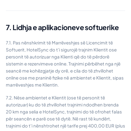
7. Lidhja e aplikacioneve softuerike
7.1. Pas nënshkrimit të Marrëveshjes së Licencimit të
Softuerit, HotelSync do t'i sigurojë trajnim Klientit ose
personit të autorizuar nga Klienti që do të përdorë
sistemin e rezervimeve online. Trajnimi përbëhet nga një
seancë me kohëzgjatje dy orë, e cila do të zhvillohet
online ose me praninë fizike në ambientet e Klientit, sipas
marrëveshjes me Klientin.
7.2. Nëse ambientet e Klientit (ose të personit të
autorizuar) ku do të zhvillohet trajnimi ndodhen brenda
20 km nga selia e HotelSync, trajnimi do të ofrohet falas
për seancën e parë ose të dytë. Në rast të kundërt,
trajnimi do t'i nënshtrohet një tarife prej 400,00 EUR (plus