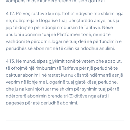
kompensim ose kundërpretendim, sido qoftë ai.
4.12. Përveç rasteve kur njoftohet ndryshe me shkrim nga
ne, ndërprerja e Llogarisë tuaj, për çfarëdo arsye, nuk ju
jep të drejtën për ndonjë rimbursim të Tarifave. Nëse
anuloni abonimin tuaj në Platformën tonë, mund të
vazhdoni të përdorni Llogarinë tuaj deri në përfundimin e
periudhës së abonimit në të cilën ka ndodhur anulimi.
4.13. Ne mund, sipas gjykimit tonë të vetëm dhe absolut,
të ofrojmë një rimbursim të Tarifave për një periudhë të
caktuar abonimi, në rastet kur nuk është ndërmarrë asnjë
veprim në lidhje me Llogarinë tuaj gjatë kësaj periudhe,
dhe ju na keni njoftuar me shkrim për synimin tuaj për të
ndërprerë abonimin brenda tri (3) ditëve nga afati i
pagesës për atë periudhë abonimi.