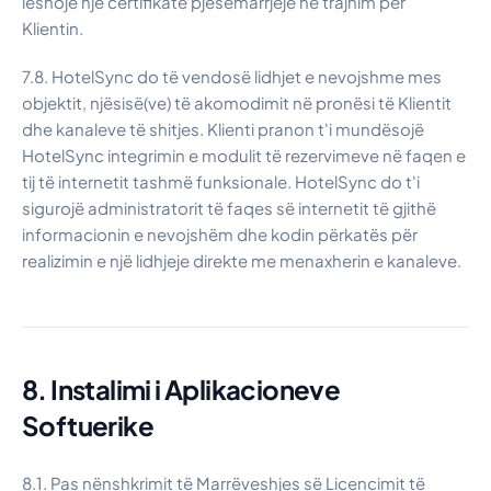
lëshojë një certifikatë pjesëmarrjeje në trajnim për
Klientin.
7.8. HotelSync do të vendosë lidhjet e nevojshme mes
objektit, njësisë(ve) të akomodimit në pronësi të Klientit
dhe kanaleve të shitjes. Klienti pranon t'i mundësojë
HotelSync integrimin e modulit të rezervimeve në faqen e
tij të internetit tashmë funksionale. HotelSync do t'i
sigurojë administratorit të faqes së internetit të gjithë
informacionin e nevojshëm dhe kodin përkatës për
realizimin e një lidhjeje direkte me menaxherin e kanaleve.
8. Instalimi i Aplikacioneve
Softuerike
8.1. Pas nënshkrimit të Marrëveshjes së Licencimit të