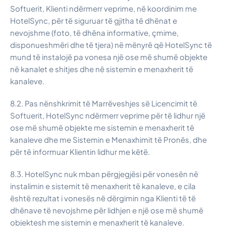
Softuerit, Klienti ndërmerr veprime, në koordinim me
HotelSync, për të siguruar të gjitha të dhënat e
nevojshme (foto, të dhëna informative, çmime,
disponueshmëri dhe të tjera) në mënyrë që HotelSync të
mund të instalojë pa vonesa një ose më shumë objekte
në kanalet e shitjes dhe në sistemin e menaxherit të
kanaleve.
8.2. Pas nënshkrimit të Marrëveshjes së Licencimit të
Softuerit, HotelSync ndërmerr veprime për të lidhur një
ose më shumë objekte me sistemin e menaxherit të
kanaleve dhe me Sistemin e Menaxhimit të Pronës, dhe
për të informuar Klientin lidhur me këtë.
8.3. HotelSync nuk mban përgjegjësi për vonesën në
instalimin e sistemit të menaxherit të kanaleve, e cila
është rezultat i vonesës në dërgimin nga Klienti të të
dhënave të nevojshme për lidhjen e një ose më shumë
objektesh me sistemin e menaxherit të kanaleve.