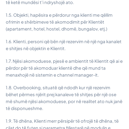
të ketë mundësi t'i ndryshojë ato.
1.5. Objekti, hapësira e përdorur nga klienti me qëllim
ofrimin e shërbimeve të akomodimit për Klientët
(apartament, hotel, hostel, dhomë, bungalov, etj.)
1.6. Klienti, personi që bën një rezervim në një nga kanalet
e shitjes në objektin e Klientit.
1.7. Njësi akomoduese, pjesë e ambientit të Klientit që ai e
përdor për të akomoduar klientë dhe që mund ta
menaxhojë në sistemin e channel manager-it.
1.8. Overbooking, situatë që ndodh kur një rezervim
bëhet përmes njërit prej kanaleve të shitjes për një ose
më shumë njësi akomoduese, por në realitet ato nuk janë
të disponueshme.
1.9. Të dhëna, Klienti merr përsipër të ofrojë të dhëna, të
cilat do të futen si parametra fillestarë në modulin e