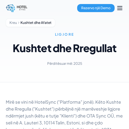
Kalo te përmbajtja kryesore
Menaxhimi i Pronave
Rezervo një Demo
Menaxheri i Kanaleve
Motori i Rezervimeve
Kreu
Kushtet dhe Afatet
Përpunimi i Pagesave
Qendra Shumëpronëshe
LIGJORE
GuestApp
Kushtet dhe Rregullat
Aplikacioni i Pastrimit
Hotele
Bujtina
Përditësuar më: 2025
Hotele Kondominium
Qira Pushimesh
Menaxherë Pronash
Rreth Nesh
Integrimet
Mirë se vini në HotelSync ("Platforma" jonë). Këto Kushte
Pyetjet e shpeshta
dhe Rregulla ("Kushtet") përbëjnë një marrëveshje ligjore
Blogu
ndërmjet jush (këtu e tutje "Klienti") dhe OTA Sync OÜ, me
Partneritete
seli në A. Lauteri 3, 10114 Talin, Estoni, si dhe çdo
HotelSync EDU