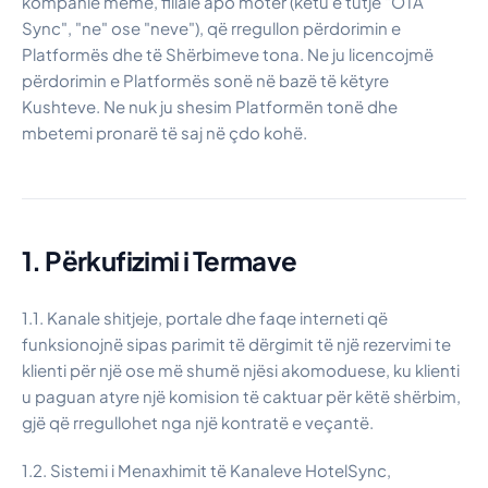
kompanie mëmë, filiale apo motër (këtu e tutje "OTA
Siguria dhe Besimi
Sync", "ne" ose "neve"), që rregullon përdorimin e
Histori Klientësh
Platformës dhe të Shërbimeve tona. Ne ju licencojmë
Çfarë të Prisni
përdorimin e Platformës sonë në bazë të këtyre
Regjistri i Ndryshimeve
Kushteve. Ne nuk ju shesim Platformën tonë dhe
Çmimet
mbetemi pronarë të saj në çdo kohë.
Zgjidhje e Plotë
Kalkulatori i ROI për Hotele
Rezervo një Demo
Karriera
1. Përkufizimi i Termave
1.1. Kanale shitjeje, portale dhe faqe interneti që
funksionojnë sipas parimit të dërgimit të një rezervimi te
klienti për një ose më shumë njësi akomoduese, ku klienti
u paguan atyre një komision të caktuar për këtë shërbim,
gjë që rregullohet nga një kontratë e veçantë.
1.2. Sistemi i Menaxhimit të Kanaleve HotelSync,