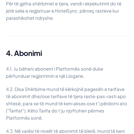
Për të gjitha shërbimet e tjera, vendi i ekzekutimit do të
jetë selia e regjistruar e HotelSync, përveç rasteve kur
parashikohet ndryshe.
4. Abonimi
4.1. Ju bëheni abonent i Platformës sonë duke
përfunduar regjistrimin e një Llogarie.
4.2. Disa Shërbime mund të kërkojnë pagesën e tarifave
të abonimit dhe/ose tarifave të tjera raste-pas-rasti apo
shtesë, para se të mund të keni akses ose t'i përdorni ato
("Tarifat"). Këto Tarifa do t'ju njoftohen përmes
Platformës sonë.
4.3. Në varësi të nivelit të abonimit të blerë, mund të keni