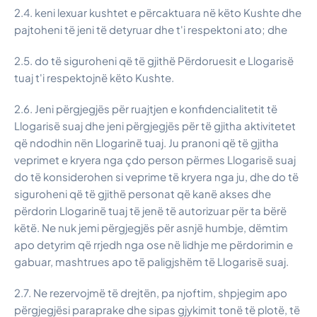
2.4. keni lexuar kushtet e përcaktuara në këto Kushte dhe
pajtoheni të jeni të detyruar dhe t'i respektoni ato; dhe
2.5. do të siguroheni që të gjithë Përdoruesit e Llogarisë
tuaj t'i respektojnë këto Kushte.
2.6. Jeni përgjegjës për ruajtjen e konfidencialitetit të
Llogarisë suaj dhe jeni përgjegjës për të gjitha aktivitetet
që ndodhin nën Llogarinë tuaj. Ju pranoni që të gjitha
veprimet e kryera nga çdo person përmes Llogarisë suaj
do të konsiderohen si veprime të kryera nga ju, dhe do të
siguroheni që të gjithë personat që kanë akses dhe
përdorin Llogarinë tuaj të jenë të autorizuar për ta bërë
këtë. Ne nuk jemi përgjegjës për asnjë humbje, dëmtim
apo detyrim që rrjedh nga ose në lidhje me përdorimin e
gabuar, mashtrues apo të paligjshëm të Llogarisë suaj.
2.7. Ne rezervojmë të drejtën, pa njoftim, shpjegim apo
përgjegjësi paraprake dhe sipas gjykimit tonë të plotë, të