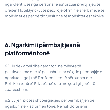
nga Klienti ose nga persona të autorizuar prej tij, i jep të
drejtën HotelSync-ut të pezullojë ofrimin e shërbimeve të
mbështetjes për përdoruesit dhe të mbështetjes teknike.
6. Ngarkimi i përmbajtjes në
platformën tonë
6.1. Ju deklaroni dhe garantoni në mënyrë të
pakthyeshme dhe të pakushtëzuar që çdo përmbajtje e
ngarkuar nga ju në Platformën tonë përputhet me
Politikën tonë të Privatësisë dhe me çdo ligj tjetër të
zbatueshëm.
6.2. Ju jeni plotësisht përgjegjës për përmbajtjen që
ngarkoni në Platformën tonë. Ne nuk do të jemi