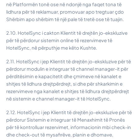
në Platformën tonë ose në ndonjë nga faqet tona të
lidhura për të reklamuar, promovuar apo tregtuar çdo
Shërbim apo shërbim të një pale të tretë ose të tuajin.
2.10. HotelSync i cakton Klientit të drejtën jo-ekskluzive
për të përdorur sistemin online të rezervimeve të
HotelSync, në përputhje me këto Kushte.
2.11. HotelSync i jep Klientit të drejtën jo-ekskluzive për të
përdorur modulin e integruar të channel manager-it për
përditësimin e kapacitetit dhe çmimeve në kanalet e
shitjes të lidhura drejtpërdrejt, si dhe për shkarkimin e
rezervimeve nga kanalet e shitjes të lidhura drejtpërdrejt
në sistemin e channel manager-it të HotelSync.
2.12. HotelSync i jep Klientit të drejtën jo-ekskluzive për të
përdorur Sistemin e integruar të Menaxhimit të Pronës
për të kontrolluar rezervimet, informacionin mbi check-in
dhe check-out të mysafirëve, planin e dhomave,