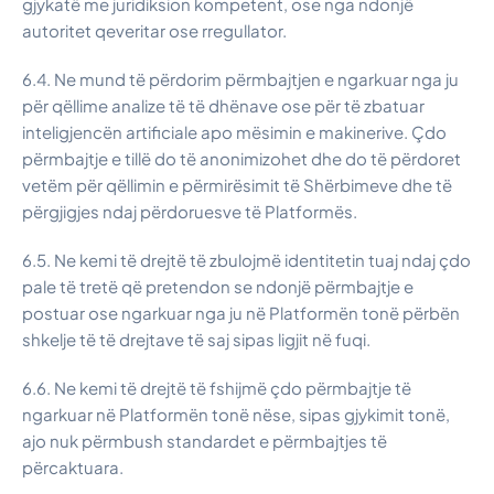
gjykatë me juridiksion kompetent, ose nga ndonjë
autoritet qeveritar ose rregullator.
6.4. Ne mund të përdorim përmbajtjen e ngarkuar nga ju
për qëllime analize të të dhënave ose për të zbatuar
inteligjencën artificiale apo mësimin e makinerive. Çdo
përmbajtje e tillë do të anonimizohet dhe do të përdoret
vetëm për qëllimin e përmirësimit të Shërbimeve dhe të
përgjigjes ndaj përdoruesve të Platformës.
6.5. Ne kemi të drejtë të zbulojmë identitetin tuaj ndaj çdo
pale të tretë që pretendon se ndonjë përmbajtje e
postuar ose ngarkuar nga ju në Platformën tonë përbën
shkelje të të drejtave të saj sipas ligjit në fuqi.
6.6. Ne kemi të drejtë të fshijmë çdo përmbajtje të
ngarkuar në Platformën tonë nëse, sipas gjykimit tonë,
ajo nuk përmbush standardet e përmbajtjes të
përcaktuara.