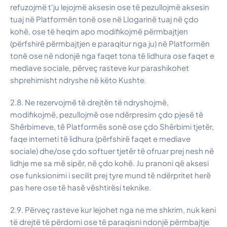
refuzojmë t'ju lejojmë aksesin ose të pezullojmë aksesin
tuaj në Platformën tonë ose në Llogarinë tuaj në çdo
kohë, ose të heqim apo modifikojmë përmbajtjen
(përfshirë përmbajtjen e paraqitur nga ju) në Platformën
tonë ose në ndonjë nga faqet tona të lidhura ose faqet e
mediave sociale, përveç rasteve kur parashikohet
shprehimisht ndryshe në këto Kushte.
2.8. Ne rezervojmë të drejtën të ndryshojmë,
modifikojmë, pezullojmë ose ndërpresim çdo pjesë të
Shërbimeve, të Platformës sonë ose çdo Shërbimi tjetër,
faqe interneti të lidhura (përfshirë faqet e mediave
sociale) dhe/ose çdo softuer tjetër të ofruar prej nesh në
lidhje me sa më sipër, në çdo kohë. Ju pranoni që aksesi
ose funksionimi i secilit prej tyre mund të ndërpritet herë
pas here ose të hasë vështirësi teknike.
2.9. Përveç rasteve kur lejohet nga ne me shkrim, nuk keni
të drejtë të përdorni ose të paraqisni ndonjë përmbajtje