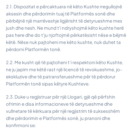
2.1. Dispozitat e përcaktuara në këto Kushte rregullojnë
aksesin dhe përdorimin tuaj të Platformës sonë dhe
përbëjnë një marrëveshje ligjërisht të detyrueshme mes
jush dhe nesh. Ne mund t'i ndryshojmë këto kushte herë
pas here dhe do t'ju njoftojmë përkatësisht nëse e bëjmë
këtë. Nëse nuk pajtoheni me këto kushte, nuk duhet ta
përdorni Platformën tonë.
2.2. Me kusht që të pajtoheni t'i respektoni këto Kushte,
ne ju japim me këtë rast një licencë të revokueshme, jo-
ekskluzive dhe të patransferueshme për të përdorur
Platformën tonë sipas këtyre Kushteve.
2.3. Duke u regjistruar për një Llogari, gjë që përfshin
ofrimin e disa informacioneve të detyrueshme dhe
vullnetare të kërkuara për një regjistrim të suksesshëm
dhe përdorimin e Platformës sonë, ju pranoni dhe
konfirmoni se: