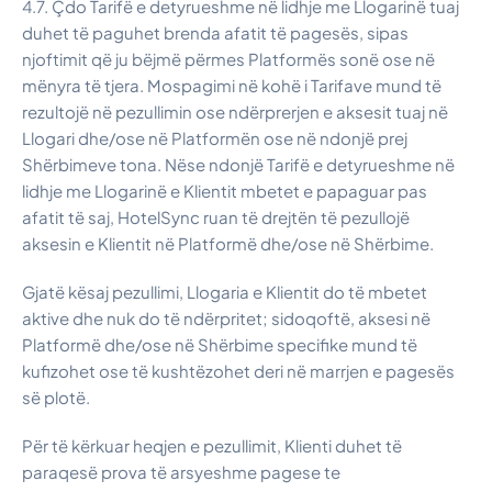
4.7. Çdo Tarifë e detyrueshme në lidhje me Llogarinë tuaj
duhet të paguhet brenda afatit të pagesës, sipas
njoftimit që ju bëjmë përmes Platformës sonë ose në
mënyra të tjera. Mospagimi në kohë i Tarifave mund të
rezultojë në pezullimin ose ndërprerjen e aksesit tuaj në
Llogari dhe/ose në Platformën ose në ndonjë prej
Shërbimeve tona. Nëse ndonjë Tarifë e detyrueshme në
lidhje me Llogarinë e Klientit mbetet e papaguar pas
afatit të saj, HotelSync ruan të drejtën të pezullojë
aksesin e Klientit në Platformë dhe/ose në Shërbime.
Gjatë kësaj pezullimi, Llogaria e Klientit do të mbetet
aktive dhe nuk do të ndërpritet; sidoqoftë, aksesi në
Platformë dhe/ose në Shërbime specifike mund të
kufizohet ose të kushtëzohet deri në marrjen e pagesës
së plotë.
Për të kërkuar heqjen e pezullimit, Klienti duhet të
paraqesë prova të arsyeshme pagese te