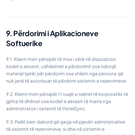
9. Përdorimi i Aplikacioneve
Softuerike
9.1. Klienti merr përsipër të mos i vërë në dispozicion
kodet e aksesit, udhëzimet e përdorimit ose ndonjë
material tjetër për përdorim ose shikim nga persona që
nuk janë të autorizuar të përdorin sistemin e rezervimeve.
9.2. Klienti merr përsipër t'i ruajë si sekret të korporatës të
gjitha të dhënat ose kodet e aksesit të marra nga
administratori i sistemit të HotelSync.
9.3. Palët bien dakord që qasja në pjesën administrative
të sistemit të rezervimeve, si dhe në sistemin e