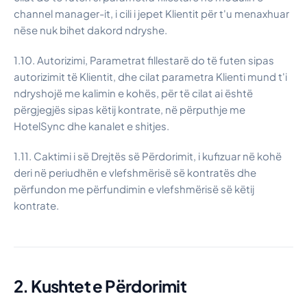
channel manager-it, i cili i jepet Klientit për t'u menaxhuar
nëse nuk bihet dakord ndryshe.
1.10. Autorizimi, Parametrat fillestarë do të futen sipas
autorizimit të Klientit, dhe cilat parametra Klienti mund t'i
ndryshojë me kalimin e kohës, për të cilat ai është
përgjegjës sipas këtij kontrate, në përputhje me
HotelSync dhe kanalet e shitjes.
1.11. Caktimi i së Drejtës së Përdorimit, i kufizuar në kohë
deri në periudhën e vlefshmërisë së kontratës dhe
përfundon me përfundimin e vlefshmërisë së këtij
kontrate.
2. Kushtet e Përdorimit