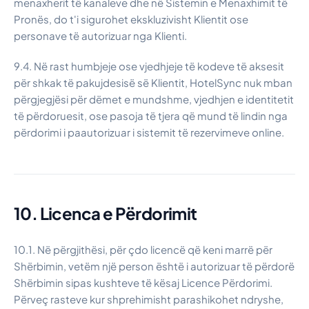
menaxherit të kanaleve dhe në Sistemin e Menaxhimit të
Pronës, do t'i sigurohet ekskluzivisht Klientit ose
personave të autorizuar nga Klienti.
9.4. Në rast humbjeje ose vjedhjeje të kodeve të aksesit
për shkak të pakujdesisë së Klientit, HotelSync nuk mban
përgjegjësi për dëmet e mundshme, vjedhjen e identitetit
të përdoruesit, ose pasoja të tjera që mund të lindin nga
përdorimi i paautorizuar i sistemit të rezervimeve online.
10. Licenca e Përdorimit
10.1. Në përgjithësi, për çdo licencë që keni marrë për
Shërbimin, vetëm një person është i autorizuar të përdorë
Shërbimin sipas kushteve të kësaj Licence Përdorimi.
Përveç rasteve kur shprehimisht parashikohet ndryshe,