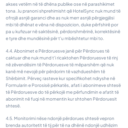
akses vetëm në të dhëna publike ose në parashikimet
tona. Ju pranoni shprehimisht që HotelSync nuk mund të
ofrojë asnjë garanci dhe as nuk merr asnjë përgjegjësi
mbi të dhënat e vëna në dispozicion, duke përfshirë por
pa u kufizuar në saktësinë, përdorshmërinë, korrektësinë
e tyre dhe mundësinë për t'u mbështetur mbi to.
4.4. Abonimet e Përdoruesve janë për Përdorues të
caktuar dhe nuk mund t'i ricaktohen Përdoruesve të rinj
në zëvendësim të Përdoruesve të mëparshëm që nuk
kanë më nevojë për përdorim të vazhdueshëm të
Shërbimit. Përveç rasteve kur specifikohet ndryshe në
Formularin e Porosisë përkatës, afati i abonimeve shtesë
të Përdoruesve do të përkojë me përfundimin e afatit të
abonimit në fuqi në momentin kur shtohen Përdoruesit
shtesë.
4.5. Monitorimi nëse ndonjë përdorues shtesë vepron
brenda autoritetit të tij për të na dhënë ndonjë udhëzim