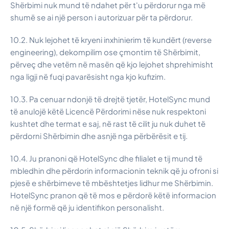
Shërbimi nuk mund të ndahet për t'u përdorur nga më
shumë se ai një person i autorizuar për ta përdorur.
10.2. Nuk lejohet të kryeni inxhinierim të kundërt (reverse
engineering), dekompilim ose çmontim të Shërbimit,
përveç dhe vetëm në masën që kjo lejohet shprehimisht
nga ligji në fuqi pavarësisht nga kjo kufizim.
10.3. Pa cenuar ndonjë të drejtë tjetër, HotelSync mund
të anulojë këtë Licencë Përdorimi nëse nuk respektoni
kushtet dhe termat e saj, në rast të cilit ju nuk duhet të
përdorni Shërbimin dhe asnjë nga përbërësit e tij.
10.4. Ju pranoni që HotelSync dhe filialet e tij mund të
mbledhin dhe përdorin informacionin teknik që ju ofroni si
pjesë e shërbimeve të mbështetjes lidhur me Shërbimin.
HotelSync pranon që të mos e përdorë këtë informacion
në një formë që ju identifikon personalisht.