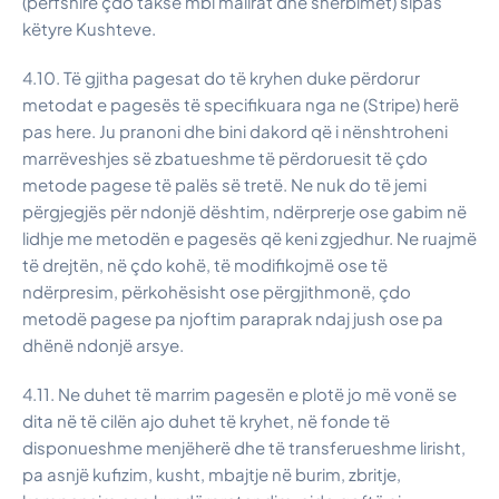
(përfshirë çdo taksë mbi mallrat dhe shërbimet) sipas
këtyre Kushteve.
4.10. Të gjitha pagesat do të kryhen duke përdorur
metodat e pagesës të specifikuara nga ne (Stripe) herë
pas here. Ju pranoni dhe bini dakord që i nënshtroheni
marrëveshjes së zbatueshme të përdoruesit të çdo
metode pagese të palës së tretë. Ne nuk do të jemi
përgjegjës për ndonjë dështim, ndërprerje ose gabim në
lidhje me metodën e pagesës që keni zgjedhur. Ne ruajmë
të drejtën, në çdo kohë, të modifikojmë ose të
ndërpresim, përkohësisht ose përgjithmonë, çdo
metodë pagese pa njoftim paraprak ndaj jush ose pa
dhënë ndonjë arsye.
4.11. Ne duhet të marrim pagesën e plotë jo më vonë se
dita në të cilën ajo duhet të kryhet, në fonde të
disponueshme menjëherë dhe të transferueshme lirisht,
pa asnjë kufizim, kusht, mbajtje në burim, zbritje,