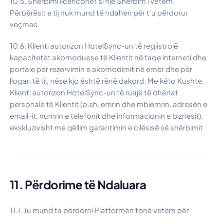
10.5. Shërbimi licencohet si një Shërbim i vetëm.
Përbërësit e tij nuk mund të ndahen për t'u përdorur
veçmas.
10.6. Klienti autorizon HotelSync-un të regjistrojë
kapacitetet akomoduese të Klientit në faqe interneti dhe
portale për rezervimin e akomodimit në emër dhe për
llogari të tij, nëse kjo është rënë dakord. Me këto Kushte,
Klienti autorizon HotelSync-un të ruajë të dhënat
personale të Klientit (p.sh. emrin dhe mbiemrin, adresën e
email-it, numrin e telefonit dhe informacionin e biznesit),
ekskluzivisht me qëllim garantimin e cilësisë së shërbimit.
11. Përdorime të Ndaluara
11.1. Ju mund ta përdorni Platformën tonë vetëm për