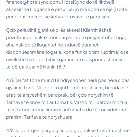
finance@hotelsync.com. HotelSync do të rikthejë
aksesin në Llogarinë e pezulluar jo më vonë se një (1) ditë
pune pas marrjes së këtyre provave të pagesës.
Çdo periudhë gjatë së cilës aksesi i Klientit është
pezulluar për shkak mospagimi do të përjashtohet nga,
dhe nuk do të llogaritet në, ndonjë garanci
disponueshmërie llogarie, kohe funksionimi (uptime) ose
niveli shërbimi, përfshirë garancinë e disponueshmërisë
të përcaktuar në Nenin 18.9.
4.8. Tarifat tona mund të ndryshohen herë pas here sipas
gjykimit tonë. Ne do t'ju njoftojmë me shkrim, brenda një
afati të arsyeshëm paraprak, për çdo ndryshim të
Tarifave të rinovimit automatik. Vazhdimi i përdorimit tuaj
të një abonimi me rinovim automatik do të konsiderohet
pranim i Tarifave të ndryshuara.
4.9. Ju do të jeni përgjegjës për çdo taksë të zbatueshme