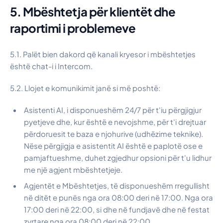
5. Mbështetja për klientët dhe
raportimi i problemeve
5.1. Palët bien dakord që kanali kryesor i mbështetjes
është chat-i i Intercom.
5.2. Llojet e komunikimit janë si më poshtë:
Asistenti AI, i disponueshëm 24/7 për t'iu përgjigjur
pyetjeve dhe, kur është e nevojshme, për t'i drejtuar
përdoruesit te baza e njohurive (udhëzime teknike).
Nëse përgjigja e asistentit AI është e paplotë ose e
pamjaftueshme, duhet zgjedhur opsioni për t'u lidhur
me një agjent mbështetjeje.
Agjentët e Mbështetjes, të disponueshëm rregullisht
në ditët e punës nga ora 08:00 deri në 17:00. Nga ora
17:00 deri në 22:00, si dhe në fundjavë dhe në festat
zyrtare nga ora 08:00 deri në 22:00,