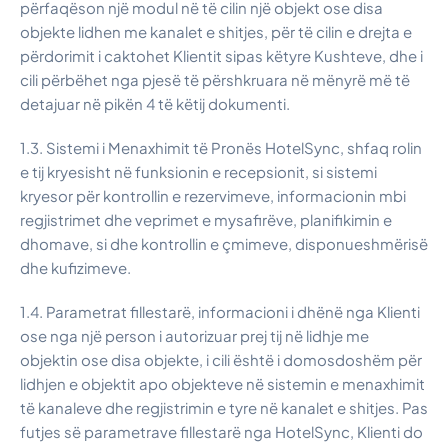
përfaqëson një modul në të cilin një objekt ose disa
objekte lidhen me kanalet e shitjes, për të cilin e drejta e
përdorimit i caktohet Klientit sipas këtyre Kushteve, dhe i
cili përbëhet nga pjesë të përshkruara në mënyrë më të
detajuar në pikën 4 të këtij dokumenti.
1.3. Sistemi i Menaxhimit të Pronës HotelSync, shfaq rolin
e tij kryesisht në funksionin e recepsionit, si sistemi
kryesor për kontrollin e rezervimeve, informacionin mbi
regjistrimet dhe veprimet e mysafirëve, planifikimin e
dhomave, si dhe kontrollin e çmimeve, disponueshmërisë
dhe kufizimeve.
1.4. Parametrat fillestarë, informacioni i dhënë nga Klienti
ose nga një person i autorizuar prej tij në lidhje me
objektin ose disa objekte, i cili është i domosdoshëm për
lidhjen e objektit apo objekteve në sistemin e menaxhimit
të kanaleve dhe regjistrimin e tyre në kanalet e shitjes. Pas
futjes së parametrave fillestarë nga HotelSync, Klienti do