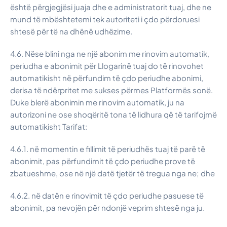
është përgjegjësi juaja dhe e administratorit tuaj, dhe ne
mund të mbështetemi tek autoriteti i çdo përdoruesi
shtesë për të na dhënë udhëzime.
4.6. Nëse blini nga ne një abonim me rinovim automatik,
periudha e abonimit për Llogarinë tuaj do të rinovohet
automatikisht në përfundim të çdo periudhe abonimi,
derisa të ndërpritet me sukses përmes Platformës sonë.
Duke blerë abonimin me rinovim automatik, ju na
autorizoni ne ose shoqëritë tona të lidhura që të tarifojmë
automatikisht Tarifat:
4.6.1. në momentin e fillimit të periudhës tuaj të parë të
abonimit, pas përfundimit të çdo periudhe prove të
zbatueshme, ose në një datë tjetër të tregua nga ne; dhe
4.6.2. në datën e rinovimit të çdo periudhe pasuese të
abonimit, pa nevojën për ndonjë veprim shtesë nga ju.