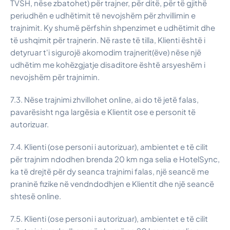
TVSH, nëse zbatohet) për trajner, për ditë, për të gjithë
periudhën e udhëtimit të nevojshëm për zhvillimin e
trajnimit. Ky shumë përfshin shpenzimet e udhëtimit dhe
të ushqimit për trajnerin. Në raste të tilla, Klienti është i
detyruar t'i sigurojë akomodim trajnerit(ëve) nëse një
udhëtim me kohëzgjatje disaditore është arsyeshëm i
nevojshëm për trajnimin.
7.3. Nëse trajnimi zhvillohet online, ai do të jetë falas,
pavarësisht nga largësia e Klientit ose e personit të
autorizuar.
7.4. Klienti (ose personi i autorizuar), ambientet e të cilit
për trajnim ndodhen brenda 20 km nga selia e HotelSync,
ka të drejtë për dy seanca trajnimi falas, një seancë me
praninë fizike në vendndodhjen e Klientit dhe një seancë
shtesë online.
7.5. Klienti (ose personi i autorizuar), ambientet e të cilit