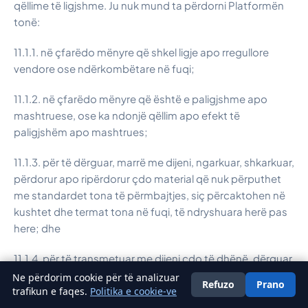
qëllime të ligjshme. Ju nuk mund ta përdorni Platformën
tonë:
11.1.1. në çfarëdo mënyre që shkel ligje apo rregullore
vendore ose ndërkombëtare në fuqi;
11.1.2. në çfarëdo mënyre që është e paligjshme apo
mashtruese, ose ka ndonjë qëllim apo efekt të
paligjshëm apo mashtrues;
11.1.3. për të dërguar, marrë me dijeni, ngarkuar, shkarkuar,
përdorur apo ripërdorur çdo material që nuk përputhet
me standardet tona të përmbajtjes, siç përcaktohen në
kushtet dhe termat tona në fuqi, të ndryshuara herë pas
here; dhe
11.1.4. për të transmetuar me dijeni çdo të dhënë, dërguar
apo ngarkuar çdo material që përmban viruse, kuaj
Ne përdorim cookie për të analizuar
Refuzo
Prano
Shqip
trafikun e faqes.
trojanë, krimba, bomba kohore, regjistrues të tasteve,
Politika e cookie-ve
spyware, adware ose çdo program tjetër të dëmshëm