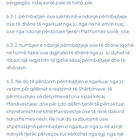
përgjegjës, ndaj asnjë pale të tretë, për:
6.2.1. përmbajtjen ose saktësinë e ndonjë përmbajtjeje
ose të dhëne të ngarkuar nga ju, nga ne në emrin tuaj,
ose nga ndonjë përdorues tjetër i Platformës sonë; ose
6.2.2. humbjen e ndonjë përmbajtjeje ose të dhëne (qoftë
në formë fizike ose digjitale) të dhënë nga ju. Ju duhet të
mbani një regjistrim të gjithë kësaj përmbajtjeje dhe të
dhënash.
6.3. Ne do të përdorim përmbajtjen e ngarkuar nga ju
vetëm për qëllimet e realizimit të Shërbimeve, të
përmbushjes së detyrimeve tona sipas kësaj
Marrëveshjeje, dhe për çdo qëllim tjetër të përcaktuar
shprehimisht në këtë Marrëveshje ose të rënë dakord
ndryshe mes nesh. Ne nuk do ta zbulojmë ose
shpërndajmë përmbajtjen e ngarkuar nga ju në asnjë
mënyrë tjetër, përveçse kur kërkohet nga ligji, nga një