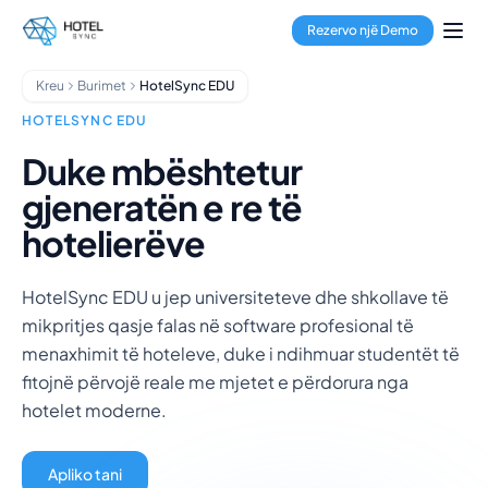
Kalo te përmbajtja kryesore
Menaxhimi i Pronave
Rezervo një Demo
Menaxheri i Kanaleve
Motori i Rezervimeve
Kreu
Burimet
HotelSync EDU
Përpunimi i Pagesave
Qendra Shumëpronëshe
HOTELSYNC EDU
GuestApp
Duke mbështetur
Aplikacioni i Pastrimit
gjeneratën e re të
Hotele
Bujtina
hotelierëve
Hotele Kondominium
Qira Pushimesh
HotelSync EDU u jep universiteteve dhe shkollave të
Menaxherë Pronash
mikpritjes qasje falas në software profesional të
Rreth Nesh
menaxhimit të hoteleve, duke i ndihmuar studentët të
Integrimet
fitojnë përvojë reale me mjetet e përdorura nga
Pyetjet e shpeshta
hotelet moderne.
Blogu
Partneritete
HotelSync EDU
Apliko tani