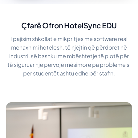
Çfarë Ofron HotelSync EDU
I pajisim shkollat e mikpritjes me software real
menaxhimi hotelesh, të njëjtin që përdoret në
industri, së bashku me mbështetje të plotë për
të siguruar një përvojë mësimore pa probleme si
për studentët ashtu edhe për stafin.