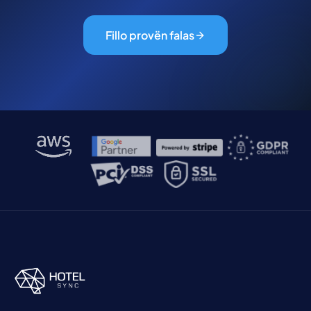
Fillo provën falas