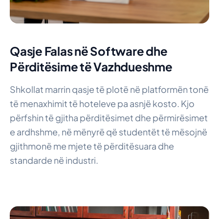
Qasje Falas në Software dhe
Përditësime të Vazhdueshme
Shkollat marrin qasje të plotë në platformën tonë
të menaxhimit të hoteleve pa asnjë kosto. Kjo
përfshin të gjitha përditësimet dhe përmirësimet
e ardhshme, në mënyrë që studentët të mësojnë
gjithmonë me mjete të përditësuara dhe
standarde në industri.