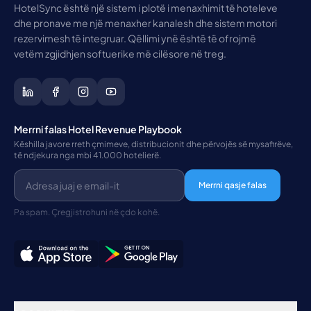
HotelSync është një sistem i plotë i menaxhimit të hoteleve
dhe pronave me një menaxher kanalesh dhe sistem motori
rezervimesh të integruar. Qëllimi ynë është të ofrojmë
vetëm zgjidhjen softuerike më cilësore në treg.
Merrni falas Hotel Revenue Playbook
Këshilla javore rreth çmimeve, distribucionit dhe përvojës së mysafirëve,
të ndjekura nga mbi 41.000 hotelierë.
Merrni qasje falas
Pa spam. Çregjistrohuni në çdo kohë.