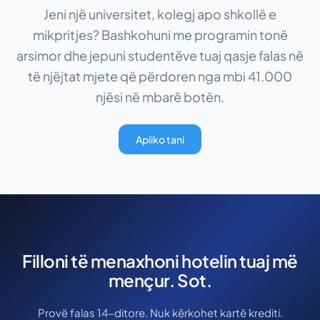
Jeni një universitet, kolegj apo shkollë e
mikpritjes? Bashkohuni me programin tonë
arsimor dhe jepuni studentëve tuaj qasje falas në
të njëjtat mjete që përdoren nga mbi 41.000
njësi në mbarë botën.
Apliko tani
Filloni të menaxhoni hotelin tuaj më
mençur. Sot.
Provë falas 14-ditore. Nuk kërkohet kartë krediti.