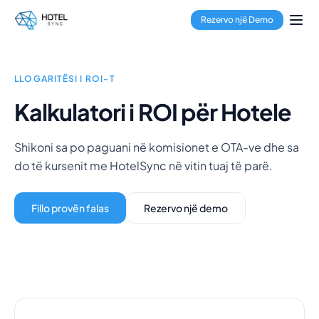
Kalo te përmbajtja kryesore
Menaxhimi i Pronave
Rezervo një Demo
Menaxheri i Kanaleve
Motori i Rezervimeve
Përpunimi i Pagesave
Qendra Shumëpronëshe
LLOGARITËSI I ROI-T
GuestApp
Kalkulatori i ROI për Hotele
Aplikacioni i Pastrimit
Hotele
Shikoni sa po paguani në komisionet e OTA-ve dhe sa
Bujtina
do të kursenit me HotelSync në vitin tuaj të parë.
Hotele Kondominium
Qira Pushimesh
Menaxherë Pronash
Fillo provën falas
Rezervo një demo
Rreth Nesh
Integrimet
Pyetjet e shpeshta
Blogu
Partneritete
HotelSync EDU