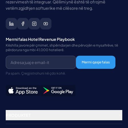
rezervimesh të integruar. Qëllimi ynë është të ofrojmë
vetëm zgjidhjen softuerike më cilësore në treg.
Merrni falas Hotel Revenue Playbook
Këshilla javore për çmimet, shpërndarjen dhe përvojën e mysafirëve, të
përdorura nga mbi 41,000 hotelierë.
Merrni qasje falas
Pa spam. Çregjistrohuni në çdo kohë.
PRODUKTET
Menaxhimi i Pronave