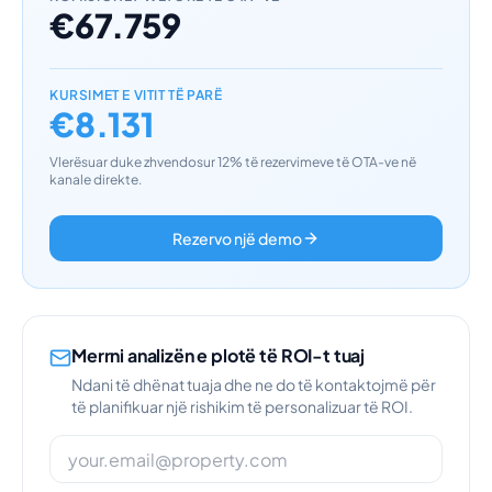
€67.759
KURSIMET E VITIT TË PARË
€8.131
Vlerësuar duke zhvendosur 12% të rezervimeve të OTA-ve në
kanale direkte.
Rezervo një demo
Merrni analizën e plotë të ROI-t tuaj
Ndani të dhënat tuaja dhe ne do të kontaktojmë për
të planifikuar një rishikim të personalizuar të ROI.