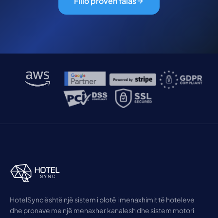
Fillo provën falas
HotelSync është një sistem i plotë i menaxhimit të hoteleve
dhe pronave me një menaxher kanalesh dhe sistem motori