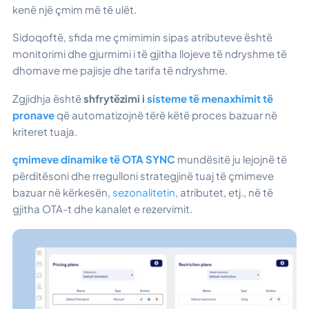
kenë një çmim më të ulët.
Sidoqoftë, sfida me çmimimin sipas atributeve është
monitorimi dhe gjurmimi i të gjitha llojeve të ndryshme të
dhomave me pajisje dhe tarifa të ndryshme.
Zgjidhja është
shfrytëzimi i
sisteme të menaxhimit të
pronave
që automatizojnë tërë këtë proces bazuar në
kriteret tuaja.
çmimeve dinamike të OTA SYNC
mundësitë ju lejojnë të
përditësoni dhe rregulloni strategjinë tuaj të çmimeve
bazuar në kërkesën,
sezonalitetin
, atributet, etj., në të
gjitha OTA-t dhe kanalet e rezervimit.