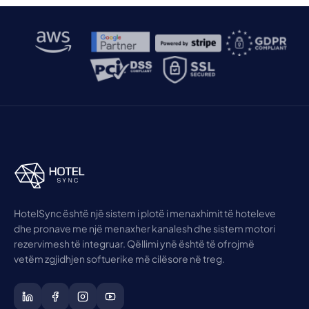
HotelSync është një sistem i plotë i menaxhimit të hoteleve
dhe pronave me një menaxher kanalesh dhe sistem motori
rezervimesh të integruar. Qëllimi ynë është të ofrojmë
vetëm zgjidhjen softuerike më cilësore në treg.