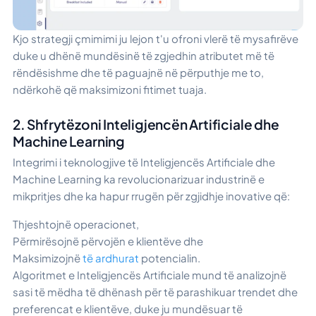
Kjo strategji çmimimi ju lejon t'u ofroni vlerë të mysafirëve
duke u dhënë mundësinë të zgjedhin atributet më të
rëndësishme dhe të paguajnë në përputhje me to,
ndërkohë që maksimizoni fitimet tuaja.
2. Shfrytëzoni Inteligjencën Artificiale dhe
Machine Learning
Integrimi i teknologjive të Inteligjencës Artificiale dhe
Machine Learning ka revolucionarizuar industrinë e
mikpritjes dhe ka hapur rrugën për zgjidhje inovative që:
Thjeshtojnë operacionet,
Përmirësojnë përvojën e klientëve dhe
Maksimizojnë
të ardhurat
potencialin.
Algoritmet e Inteligjencës Artificiale mund të analizojnë
sasi të mëdha të dhënash për të parashikuar trendet dhe
preferencat e klientëve, duke ju mundësuar të