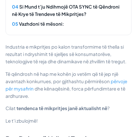
Si Mund t’ju Ndihmojë OTA SYNC të Qëndroni
në Krye të Trendeve të Mikpritjes?
Vazhdoni të mësoni:
Industria e mikpritjes po kalon transformime të thella si
rezultat i ndryshimit të sjelljes së konsumatorëve,
teknologjive të reja dhe dinamikave në zhvillim të tregut.
Të qëndrosh në hap me kohën jo vetëm që të jep një
avantazh konkurrues, por gjithashtu përmirëson
përvoje
për mysafirin
dhe kënaqësinë, forca përfundimtare e të
ardhurave.
Cilat
tendenca të mikpritjes janë aktualisht në
?
Le t'i zbulojmë!