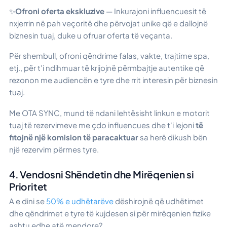
✨
Ofroni oferta ekskluzive
— Inkurajoni influencuesit të
nxjerrin në pah veçoritë dhe përvojat unike që e dallojnë
biznesin tuaj, duke u ofruar oferta të veçanta.
Për shembull, ofroni qëndrime falas, vakte, trajtime spa,
etj., për t'i ndihmuar të krijojnë përmbajtje autentike që
rezonon me audiencën e tyre dhe rrit interesin për biznesin
tuaj.
Me OTA SYNC, mund të ndani lehtësisht linkun e motorit
tuaj të rezervimeve me çdo influencues dhe t'i lejoni
të
fitojnë një komision të paracaktuar
sa herë dikush bën
një rezervim përmes tyre.
4. Vendosni Shëndetin dhe Mirëqenien si
Prioritet
A e dini se
50% e udhëtarëve
dëshirojnë që udhëtimet
dhe qëndrimet e tyre të kujdesen si për mirëqenien fizike
ashtu edhe atë mendore?