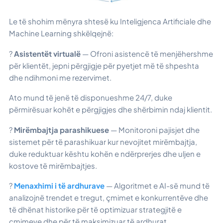
Le të shohim mënyra shtesë ku Inteligjenca Artificiale dhe
Machine Learning shkëlqejnë:
?
Asistentët virtualë
— Ofroni asistencë të menjëhershme
për klientët, jepni përgjigje për pyetjet më të shpeshta
dhe ndihmoni me rezervimet.
Ato mund të jenë të disponueshme 24/7, duke
përmirësuar kohët e përgjigjes dhe shërbimin ndaj klientit.
?
Mirëmbajtja parashikuese
— Monitoroni pajisjet dhe
sistemet për të parashikuar kur nevojitet mirëmbajtja,
duke reduktuar kështu kohën e ndërprerjes dhe uljen e
kostove të mirëmbajtjes.
?
Menaxhimi i të ardhurave
— Algoritmet e AI-së mund të
analizojnë trendet e tregut, çmimet e konkurrentëve dhe
të dhënat historike për të optimizuar strategjitë e
çmimeve dhe për të maksimizuar të ardhurat.