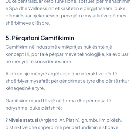
Duke centralizuar këto funksione, softueri për menaxhimin
e Spa dhe Wellness rrit efikasitetin e përgjithshëm, duke
përmirësuar njëkohësisht përvojën e mysafirëve përmes
shërbimeve cilësore.
5. Përqafoni Gamifikimin
Gamifikimi në industrinë e mikpritjes nuk është një
koncept i ri, por falë përparimeve teknologjike, ka evoluar
në mënyrë të konsiderueshme.
Ai ofron një mënyrë argëtuese dhe interaktive për të
shpërblyer mysafirët për qëndrimet e tyre dhe për të rritur
kënaqësinë e tyre.
Gamifikimi mund të vijë në forma dhe përmasa të
ndryshme, duke përfshirë:
?
Nivele statusi
(Argjend, Ar, Platin), grumbullim pikësh,
distinktivë dhe shpërblime për përfundimin e sfidave