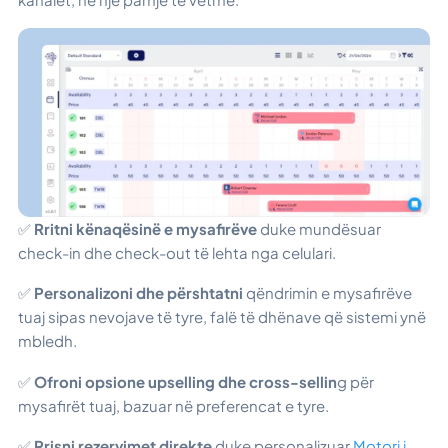
✅
Rritni kënaqësinë e mysafirëve
duke mundësuar
check-in dhe check-out të lehta nga celulari.
✅
Personalizoni dhe përshtatni
qëndrimin e mysafirëve
tuaj sipas nevojave të tyre, falë të dhënave që sistemi ynë
mbledh.
✅
Ofroni opsione upselling dhe cross-sellin
g për
mysafirët tuaj, bazuar në preferencat e tyre.
✅
Rrisni rezervimet direkte
duke personalizuar
Motori i