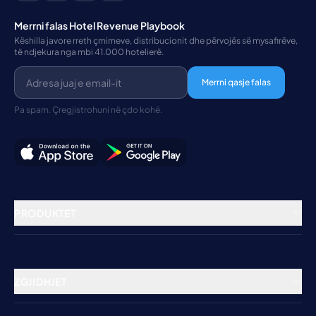
Merrni falas Hotel Revenue Playbook
Këshilla javore rreth çmimeve, distribucionit dhe përvojës së mysafirëve,
të ndjekura nga mbi 41.000 hotelierë.
Merrni qasje falas
Pa spam. Çregjistrohuni në çdo kohë.
PRODUKTET
Menaxhimi i Pronave
Menaxheri i Kanaleve
ZGJIDHJET
Motori i Rezervimeve
Hotele