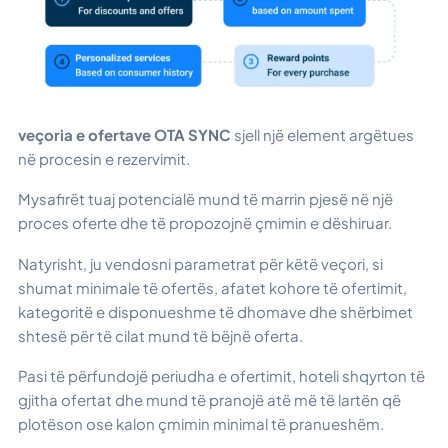
veçoria e ofertave OTA SYNC
sjell një element argëtues
në procesin e rezervimit.
Mysafirët tuaj potencialë mund të marrin pjesë në një
proces oferte dhe të propozojnë çmimin e dëshiruar.
Natyrisht, ju vendosni parametrat për këtë veçori, si
shumat minimale të ofertës, afatet kohore të ofertimit,
kategoritë e disponueshme të dhomave dhe shërbimet
shtesë për të cilat mund të bëjnë oferta.
Pasi të përfundojë periudha e ofertimit, hoteli shqyrton të
gjitha ofertat dhe mund të pranojë atë më të lartën që
plotëson ose kalon çmimin minimal të pranueshëm.