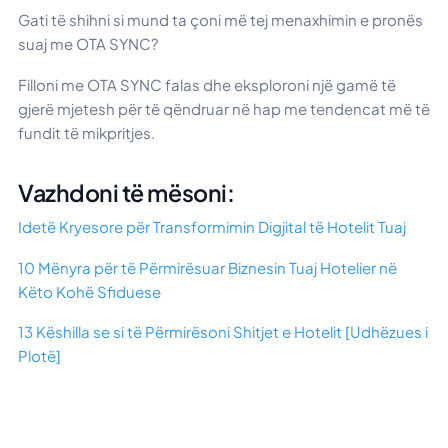
Gati të shihni si mund ta çoni më tej menaxhimin e pronës
suaj me OTA SYNC?
Filloni me OTA SYNC falas dhe eksploroni një gamë të
gjerë mjetesh për të qëndruar në hap me tendencat më të
fundit të mikpritjes.
Vazhdoni të mësoni:
Idetë Kryesore për Transformimin Digjital të Hotelit Tuaj
10 Mënyra për të Përmirësuar Biznesin Tuaj Hotelier në
Këto Kohë Sfiduese
13 Këshilla se si të Përmirësoni Shitjet e Hotelit [Udhëzues i
Plotë]