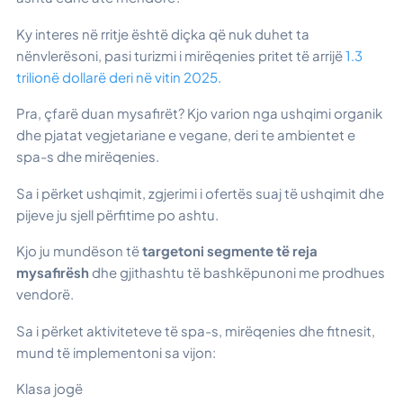
Ky interes në rritje është diçka që nuk duhet ta
nënvlerësoni, pasi turizmi i mirëqenies pritet të arrijë
1.3
trilionë dollarë deri në vitin 2025
.
Pra, çfarë duan mysafirët? Kjo varion nga ushqimi organik
dhe pjatat vegjetariane e vegane, deri te ambientet e
spa-s dhe mirëqenies.
Sa i përket ushqimit, zgjerimi i ofertës suaj të ushqimit dhe
pijeve ju sjell përfitime po ashtu.
Kjo ju mundëson të
targetoni segmente të reja
mysafirësh
dhe gjithashtu të bashkëpunoni me prodhues
vendorë.
Sa i përket aktiviteteve të spa-s, mirëqenies dhe fitnesit,
mund të implementoni sa vijon:
Klasa jogë