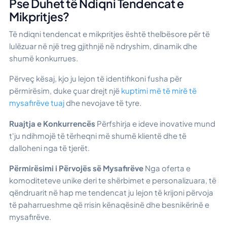
Pse Duhet të Ndiqni Tendencat e
Mikpritjes?
Të ndiqni tendencat e mikpritjes është thelbësore për të
lulëzuar në një treg gjithnjë në ndryshim, dinamik dhe
shumë konkurrues.
Përveç kësaj, kjo ju lejon të identifikoni fusha për
përmirësim, duke çuar drejt një
kuptimi më të mirë të
mysafirëve tuaj
dhe nevojave të tyre.
Ruajtja e Konkurrencës
Përfshirja e ideve inovative mund
t'ju ndihmojë të tërheqni më shumë klientë dhe të
dalloheni nga të tjerët.
Përmirësimi i Përvojës së Mysafirëve
Nga oferta e
komoditeteve unike deri te shërbimet e personalizuara, të
qëndruarit në hap me tendencat ju lejon të krijoni përvoja
të paharrueshme që rrisin kënaqësinë dhe besnikërinë e
mysafirëve.