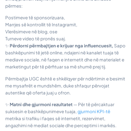
përmes:
Postimeve të sponsorizuara,
Marrjes së kontrollit të Instagramit,
Vlerësimeve në blog, ose
Turneve video të pronës suaj.
✨
Përdorni përmbajtjen e krijuar nga influencuesit,
Sapo
bashkëpunimi të jetë online, ndajeni në kanalet tuaja të
mediave sociale, në faqen e internetit dhe në materialet e
marketingut për të përfituar sa më shumë prej tij.
Përmbajtja UGC është e shkëlqyer për ndërtimin e besimit
me mysafirët e mundshëm, duke shfaqur përvojat
autentike që oferta juaj u ofron.
✨
Matni dhe gjurmoni rezultatet
— Për të përcaktuar
suksesin e bashkëpunimeve tuaja,
gjurmoni KPI-të
metrika si trafiku i faqes së internetit, rezervimet,
angazhimi në mediat sociale dhe perceptimi i markës.