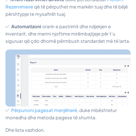
Rezervimeve
që të përputhet me markën tuaj dhe të bëjë
përshtypje te mysafirët tuaj.
✅
Automatizoni
orarin e pastrimit dhe ndjekjen e
inventarit, dhe merrni njoftime mirëmbajtjeje për t’u
siguruar që çdo dhomë përmbush standardet më të larta.
✅
Përpunoni pagesat menjëherë
, duke mbështetur
monedha dhe metoda pagese të shumta.
Dhe lista vazhdon.