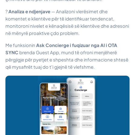
?
Analiza e ndjenjave
— Analizoni vlerësimet dhe
komentet e klientëve për të identifikuar tendencat,
monitoroni nivelet e kënaqësisë së klientëve dhe adresoni
në mënyrë proaktive çdo problem.
Me funksionin
Ask Concierge
i fuqizuar nga AI i OTA
SYNC
brenda Guest App, mund të ofroni menjëherë
përgjigje për pyetjet e shpeshta dhe informacione shtesë
që mysafirët tuaj do t'i gjejnë të vlefshme.