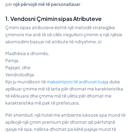
për
një përvojë më të personalizuar
.
1. Vendosni Çmimin sipas Atributeve
Çmimi sipas atributeve është një metodë strategjike
çmimore me anë të së cilës rregulloni çmimin e një njësie
akomodimi bazuar në atribute të ndryshme, si:
Madhësia e dhomës,
Pamja,
Pajisjet, dhe
Vendndodhja.
Kjo ju mundëson të
maksimizoni të ardhurat tuaja
duke
aplikuar çmime më të larta për dhomat me karakteristika
të kërkuara dhe çmime më të ulëta për dhomat me
karakteristika më pak të preferuara.
Për shembull, një hotel me ambiente luksoze spa mund të
aplikojë një çmim premium për dhomat që përfshijnë
qasje në spa, ndërsa dhomat pa këtë pajisje mund të