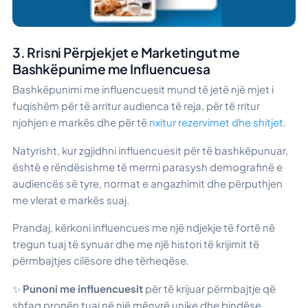
3. Rrisni Përpjekjet e Marketingut me
Bashkëpunime me Influencuesa
Bashkëpunimi me influencuesit mund të jetë një mjet i
fuqishëm për të arritur audienca të reja, për të rritur
njohjen e markës dhe për të
nxitur rezervimet dhe shitjet
.
Natyrisht, kur zgjidhni influencuesit për të bashkëpunuar,
është e rëndësishme të merrni parasysh demografinë e
audiencës së tyre, normat e angazhimit dhe përputhjen
me vlerat e markës suaj.
Prandaj, kërkoni influencues me një ndjekje të fortë në
tregun tuaj të synuar dhe me një histori të krijimit të
përmbajtjes cilësore dhe tërheqëse.
✨
Punoni me influencuesit
për të krijuar përmbajtje që
shfaq pronën tuaj në një mënyrë unike dhe bindëse