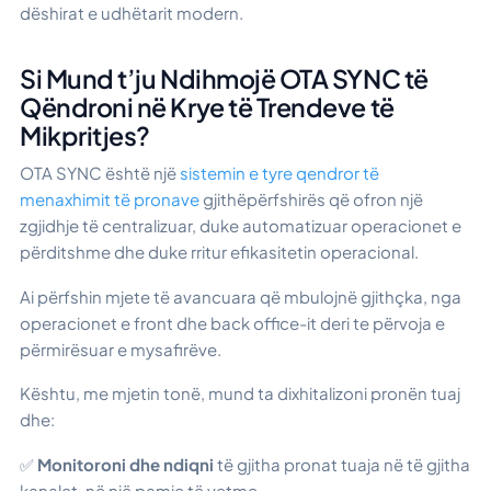
dëshirat e udhëtarit modern.
Si Mund t’ju Ndihmojë OTA SYNC të
Qëndroni në Krye të Trendeve të
Mikpritjes?
OTA SYNC është një
sistemin e tyre qendror të
menaxhimit të pronave
gjithëpërfshirës që ofron një
zgjidhje të centralizuar, duke automatizuar operacionet e
përditshme dhe duke rritur efikasitetin operacional.
Ai përfshin mjete të avancuara që mbulojnë gjithçka, nga
operacionet e front dhe back office-it deri te përvoja e
përmirësuar e mysafirëve.
Kështu, me mjetin tonë, mund ta dixhitalizoni pronën tuaj
dhe:
✅
Monitoroni dhe ndiqni
të gjitha pronat tuaja në të gjitha
kanalet, në një pamje të vetme.