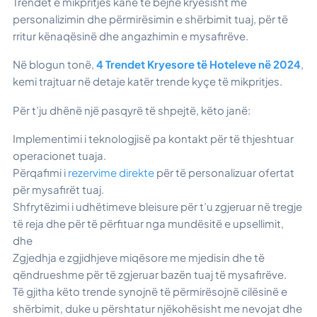
Trendet e mikpritjes kanë të bëjnë kryesisht me
personalizimin dhe përmirësimin e shërbimit tuaj, për të
rritur kënaqësinë dhe angazhimin e mysafirëve.
Në blogun tonë,
4 Trendet Kryesore të Hoteleve në 2024
,
kemi trajtuar në detaje katër trende kyçe të mikpritjes.
Për t’ju dhënë një pasqyrë të shpejtë, këto janë:
Implementimi i teknologjisë pa kontakt për të thjeshtuar
operacionet tuaja.
Përqafimi i
rezervime direkte
për të personalizuar ofertat
për mysafirët tuaj.
Shfrytëzimi i udhëtimeve bleisure për t’u zgjeruar në tregje
të reja dhe për të përfituar nga mundësitë e upsellimit,
dhe
Zgjedhja e zgjidhjeve miqësore me mjedisin dhe të
qëndrueshme për të zgjeruar bazën tuaj të mysafirëve.
Të gjitha këto trende synojnë të përmirësojnë cilësinë e
shërbimit, duke u përshtatur njëkohësisht me nevojat dhe