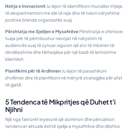
Nxitja e Inovacionit
Ju lejon të identifikoni mundësi rritjeje,
të eksperimentoni me ide të reja dhe të nxisni ndryshime
pozitive brenda organizatës suaj.
Përshtatja me Sjelljen e Mysafirëve
Përshtatja e ofertave
tuaja për të përmbushur nevojat në ndryshim të
audiencës suaj të synuar siguron që ato të mbeten të
rëndësishme dhe tërheqëse për një bazë të larmishme
klientësh.
Planifikimi për të Ardhmen
Ju lejon të parashikoni
zhvillimet dhe të planifikoni në mënyrë strategjike për afat
të gjatë.
5 Tendenca të Mikpritjes që Duhet t'i
Njihni
Një nga faktorët kryesorë që dominon dhe përcakton
tendencat aktuale është sjellja e mysafirëve dhe dëshira