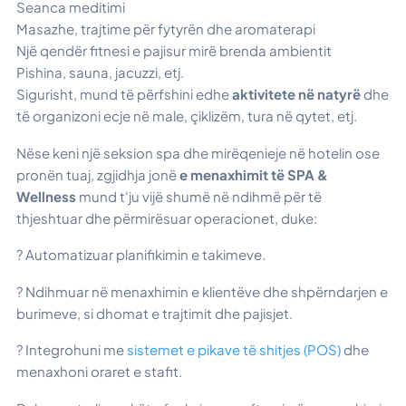
Seanca meditimi
Masazhe, trajtime për fytyrën dhe aromaterapi
Një qendër fitnesi e pajisur mirë brenda ambientit
Pishina, sauna, jacuzzi, etj.
Sigurisht, mund të përfshini edhe
aktivitete në natyrë
dhe
të organizoni ecje në male, çiklizëm, tura në qytet, etj.
Nëse keni një seksion spa dhe mirëqenieje në hotelin ose
pronën tuaj, zgjidhja jonë
e menaxhimit të SPA &
Wellness
mund t'ju vijë shumë në ndihmë për të
thjeshtuar dhe përmirësuar operacionet, duke:
? Automatizuar planifikimin e takimeve.
? Ndihmuar në menaxhimin e klientëve dhe shpërndarjen e
burimeve, si dhomat e trajtimit dhe pajisjet.
? Integrohuni me
sistemet e pikave të shitjes (POS)
dhe
menaxhoni oraret e stafit.