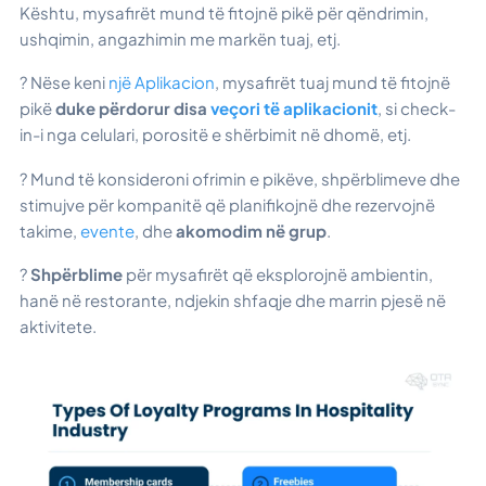
Kështu, mysafirët mund të fitojnë pikë për qëndrimin,
ushqimin, angazhimin me markën tuaj, etj.
? Nëse keni
një Aplikacion
, mysafirët tuaj mund të fitojnë
pikë
duke përdorur disa
veçori të aplikacionit
, si check-
in-i nga celulari, porositë e shërbimit në dhomë, etj.
? Mund të konsideroni ofrimin e pikëve, shpërblimeve dhe
stimujve për kompanitë që planifikojnë dhe rezervojnë
takime,
evente
, dhe
akomodim në grup
.
?
Shpërblime
për mysafirët që eksplorojnë ambientin,
hanë në restorante, ndjekin shfaqje dhe marrin pjesë në
aktivitete.