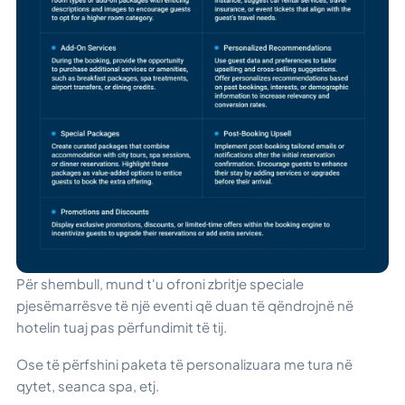
Për shembull, mund t'u ofroni zbritje speciale
pjesëmarrësve të një eventi që duan të qëndrojnë në
hotelin tuaj pas përfundimit të tij.
Ose të përfshini paketa të personalizuara me tura në
qytet, seanca spa, etj.