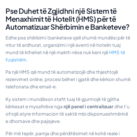
Pse Duhet të Zgjidhni një Sistem të
Menaxhimit të Hotelit (HMS) për të
Automatizuar Shërbimin e Banketeve?
Edhe pse shërbimi i banketeve sjell shumë mundësi për të
rritur të ardhurat, organizimi i një eventi në hotelin tuaj
mund të kthehet në një makth nëse nuk keni një
HMS të
fuqishëm
.
Pa një HMS që mund të automatizojë dhe thjeshtojë
rezervimet online, procesi bëhet i gjatë dhe kërkon shumë
telefonata dhe email-e.
Ky sistem i mundëson stafit tuaj të gjurmojë të gjitha
kërkesat e mysafirëve nga
një panel i centralizuar
dhe t'u
ofrojë atyre informacion të saktë mbi disponueshmërinë
e dhomave dhe pajisjeve.
Për më tepër, pamja dhe përditësimet në kohë reale i