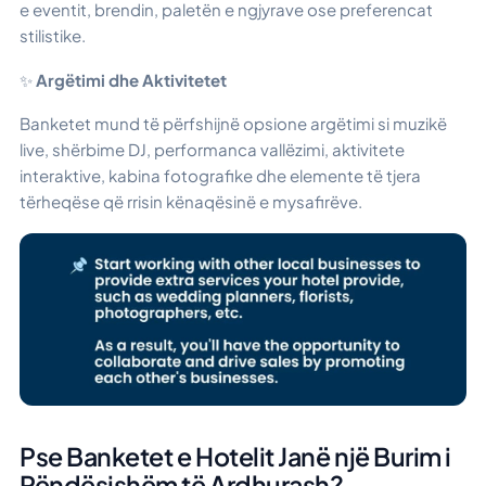
e eventit, brendin, paletën e ngjyrave ose preferencat
stilistike.
✨
Argëtimi dhe Aktivitetet
Banketet mund të përfshijnë opsione argëtimi si muzikë
live, shërbime DJ, performanca vallëzimi, aktivitete
interaktive, kabina fotografike dhe elemente të tjera
tërheqëse që rrisin kënaqësinë e mysafirëve.
Pse Banketet e Hotelit Janë një Burim i
Rëndësishëm të Ardhurash?