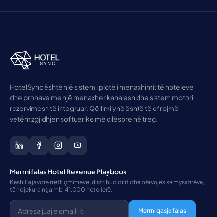
HotelSync është një sistem i plotë i menaxhimit të hoteleve
dhe pronave me një menaxher kanalesh dhe sistem motori
rezervimesh të integruar. Qëllimi ynë është të ofrojmë
vetëm zgjidhjen softuerike më cilësore në treg.
Merrni falas Hotel Revenue Playbook
Këshilla javore rreth çmimeve, distribucionit dhe përvojës së mysafirëve,
të ndjekura nga mbi 41.000 hotelierë.
Merrni qasje falas