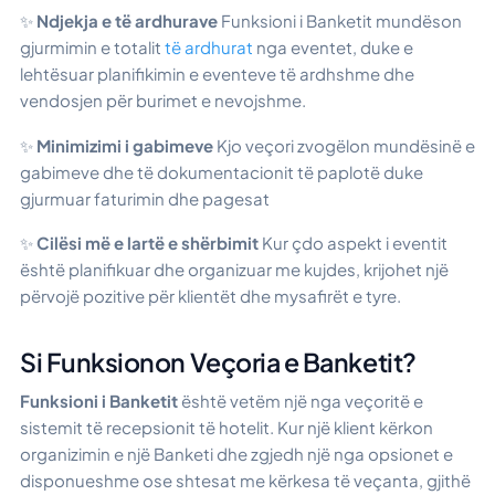
✨
Ndjekja e të ardhurave
Funksioni i Banketit mundëson
gjurmimin e totalit
të ardhurat
nga eventet, duke e
lehtësuar planifikimin e eventeve të ardhshme dhe
vendosjen për burimet e nevojshme.
✨
Minimizimi i gabimeve
Kjo veçori zvogëlon mundësinë e
gabimeve dhe të dokumentacionit të paplotë duke
gjurmuar faturimin dhe pagesat
✨
Cilësi më e lartë e shërbimit
Kur çdo aspekt i eventit
është planifikuar dhe organizuar me kujdes, krijohet një
përvojë pozitive për klientët dhe mysafirët e tyre.
Si Funksionon Veçoria e Banketit?
Funksioni i Banketit
është vetëm një nga veçoritë e
sistemit të recepsionit të hotelit. Kur një klient kërkon
organizimin e një Banketi dhe zgjedh një nga opsionet e
disponueshme ose shtesat me kërkesa të veçanta, gjithë