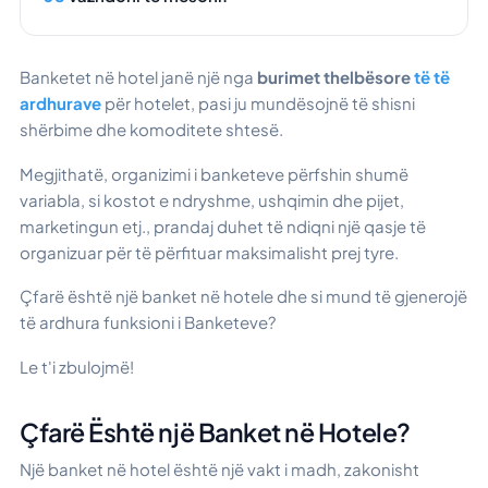
Banketet në hotel janë një nga
burimet thelbësore
të të
ardhurave
për hotelet, pasi ju mundësojnë të shisni
shërbime dhe komoditete shtesë.
Megjithatë, organizimi i banketeve përfshin shumë
variabla, si kostot e ndryshme, ushqimin dhe pijet,
marketingun etj., prandaj duhet të ndiqni një qasje të
organizuar për të përfituar maksimalisht prej tyre.
Çfarë është një banket në hotele dhe si mund të gjenerojë
të ardhura funksioni i Banketeve?
Le t'i zbulojmë!
Çfarë Është një Banket në Hotele?
Një banket në hotel është një vakt i madh, zakonisht