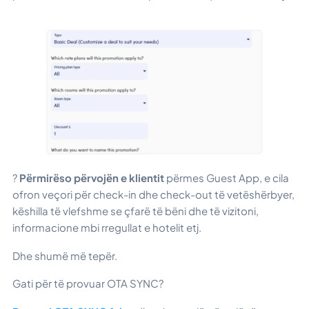
?
Përmirëso përvojën e klientit
përmes Guest App, e cila
ofron veçori për check-in dhe check-out të vetëshërbyer,
këshilla të vlefshme se çfarë të bëni dhe të vizitoni,
informacione mbi rregullat e hotelit etj.
Dhe shumë më tepër.
Gati për të provuar OTA SYNC?