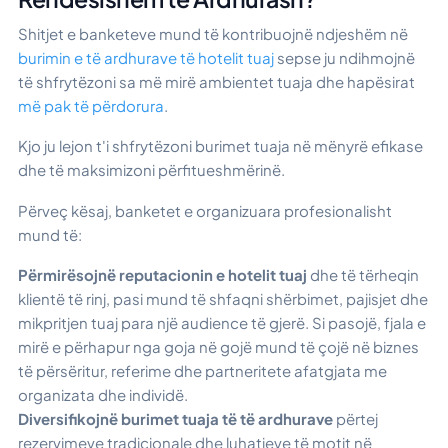
Shitjet e banketeve mund të kontribuojnë ndjeshëm në
burimin e të ardhurave të hotelit tuaj
sepse ju ndihmojnë
të shfrytëzoni sa më mirë ambientet tuaja dhe hapësirat
më pak të përdorura
.
Kjo ju lejon t'i shfrytëzoni burimet tuaja në mënyrë efikase
dhe të maksimizoni përfitueshmërinë.
Përveç kësaj, banketet e organizuara profesionalisht
mund të:
Përmirësojnë reputacionin e hotelit tuaj
dhe të tërheqin
klientë të rinj, pasi mund të shfaqni shërbimet, pajisjet dhe
mikpritjen tuaj para një audience të gjerë. Si pasojë, fjala e
mirë e përhapur nga goja në gojë mund të çojë në biznes
të përsëritur, referime dhe partneritete afatgjata me
organizata dhe individë.
Diversifikojnë burimet tuaja të të ardhurave
përtej
rezervimeve tradicionale dhe luhatjeve të motit në