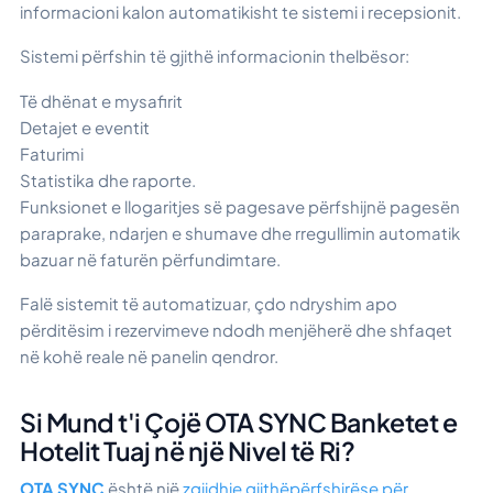
informacioni kalon automatikisht te sistemi i recepsionit.
Sistemi përfshin të gjithë informacionin thelbësor:
Të dhënat e mysafirit
Detajet e eventit
Faturimi
Statistika dhe raporte.
Funksionet e llogaritjes së pagesave përfshijnë pagesën
paraprake, ndarjen e shumave dhe rregullimin automatik
bazuar në faturën përfundimtare.
Falë sistemit të automatizuar, çdo ndryshim apo
përditësim i rezervimeve ndodh menjëherë dhe shfaqet
në kohë reale në panelin qendror.
Si Mund t'i Çojë OTA SYNC Banketet e
Hotelit Tuaj në një Nivel të Ri?
OTA SYNC
është një
zgjidhje gjithëpërfshirëse për