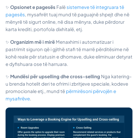
✨
Opsionet e pagesës
Falë
sistemeve të integruara të
pagesës
, mysafirët tuaj mund të paguajnë shpejt dhe në
mënyrë të sigurt online, në disa mënyra, duke përdorur
karta krediti, portofola dixhitalë, etj.
✨
Organizim më i mirë
Menaxhimi i automatizuar i
pastrimit siguron që i gjithë stafi të marrë përditësime në
kohë reale për statusin e dhomave, duke eliminuar detyrat
e dyfishuara ose të harruara.
✨
Mundësi për upselling dhe cross-selling
Nga katering-
u brenda hotelit deri te ofrimi i zbritjeve speciale, kodeve
promocionale etj., mund të
përmirësoni përvojën e
mysafirëve
.