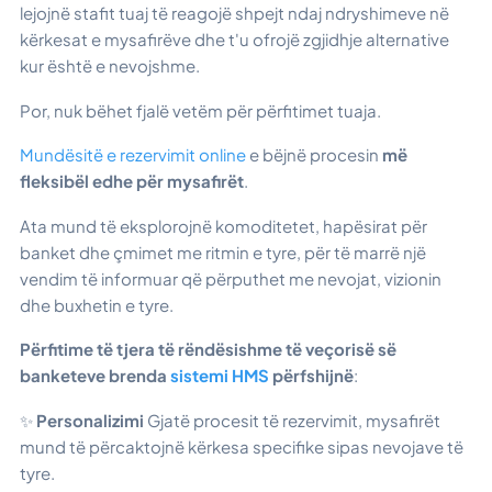
lejojnë stafit tuaj të reagojë shpejt ndaj ndryshimeve në
kërkesat e mysafirëve dhe t'u ofrojë zgjidhje alternative
kur është e nevojshme.
Por, nuk bëhet fjalë vetëm për përfitimet tuaja.
Mundësitë e rezervimit online
e bëjnë procesin
më
fleksibël edhe për mysafirët
.
Ata mund të eksplorojnë komoditetet, hapësirat për
banket dhe çmimet me ritmin e tyre, për të marrë një
vendim të informuar që përputhet me nevojat, vizionin
dhe buxhetin e tyre.
Përfitime të tjera të rëndësishme të veçorisë së
banketeve brenda
sistemi HMS
përfshijnë
:
✨
Personalizimi
Gjatë procesit të rezervimit, mysafirët
mund të përcaktojnë kërkesa specifike sipas nevojave të
tyre.