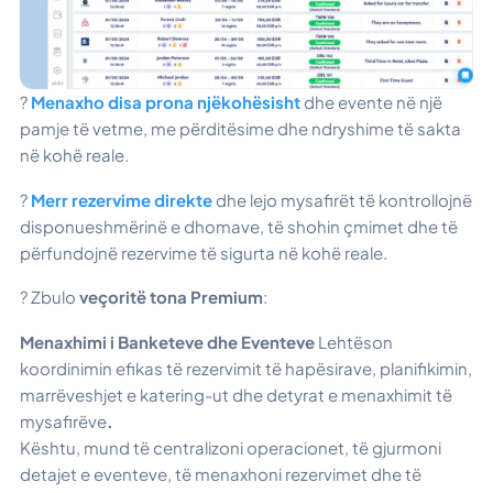
?
Menaxho disa prona njëkohësisht
dhe evente në një
pamje të vetme, me përditësime dhe ndryshime të sakta
në kohë reale.
?
Merr rezervime direkte
dhe lejo mysafirët të kontrollojnë
disponueshmërinë e dhomave, të shohin çmimet dhe të
përfundojnë rezervime të sigurta në kohë reale.
? Zbulo
veçoritë tona Premium
:
Menaxhimi i Banketeve dhe Eventeve
Lehtëson
koordinimin efikas të rezervimit të hapësirave, planifikimin,
marrëveshjet e katering-ut dhe detyrat e menaxhimit të
mysafirëve
.
Kështu, mund të centralizoni operacionet, të gjurmoni
detajet e eventeve, të menaxhoni rezervimet dhe të