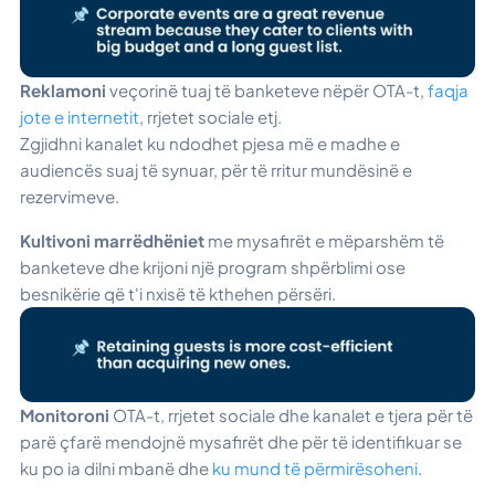
Reklamoni
veçorinë tuaj të banketeve nëpër OTA-t,
faqja
jote e internetit
, rrjetet sociale etj.
Zgjidhni kanalet ku ndodhet pjesa më e madhe e
audiencës suaj të synuar, për të rritur mundësinë e
rezervimeve.
Kultivoni marrëdhëniet
me mysafirët e mëparshëm të
banketeve dhe krijoni një program shpërblimi ose
besnikërie që t'i nxisë të kthehen përsëri.
Monitoroni
OTA-t, rrjetet sociale dhe kanalet e tjera për të
parë çfarë mendojnë mysafirët dhe për të identifikuar se
ku po ia dilni mbanë dhe
ku mund të përmirësoheni
.