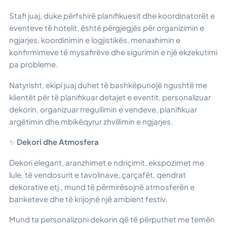
Stafi juaj, duke përfshirë planifikuesit dhe koordinatorët e
eventeve të hotelit, është përgjegjës për organizimin e
ngjarjes, koordinimin e logjistikës, menaxhimin e
konfirmimeve të mysafirëve dhe sigurimin e një ekzekutimi
pa probleme.
Natyrisht, ekipi juaj duhet të bashkëpunojë ngushtë me
klientët për të planifikuar detajet e eventit, personalizuar
dekorin, organizuar rregullimin e vendeve, planifikuar
argëtimin dhe mbikëqyrur zhvillimin e ngjarjes.
✨
Dekori dhe Atmosfera
Dekori elegant, aranzhimet e ndriçimit, ekspozimet me
lule, të vendosurit e tavolinave, çarçafët, qendrat
dekorative etj., mund të përmirësojnë atmosferën e
banketeve dhe të krijojnë një ambient festiv.
Mund ta personalizoni dekorin që të përputhet me temën