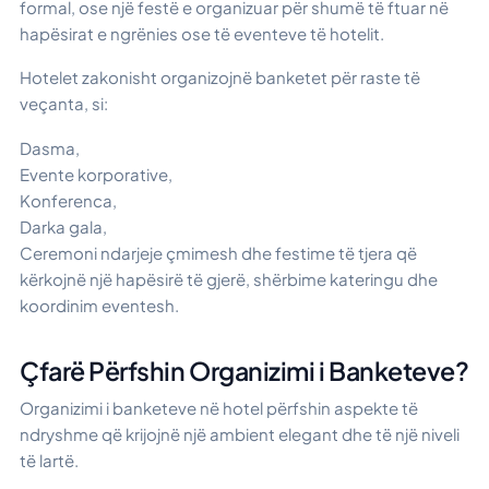
formal, ose një festë e organizuar për shumë të ftuar në
hapësirat e ngrënies ose të eventeve të hotelit.
Hotelet zakonisht organizojnë banketet për raste të
veçanta, si:
Dasma,
Evente korporative,
Konferenca,
Darka gala,
Ceremoni ndarjeje çmimesh dhe festime të tjera që
kërkojnë një hapësirë të gjerë, shërbime kateringu dhe
koordinim eventesh.
Çfarë Përfshin Organizimi i Banketeve?
Organizimi i banketeve në hotel përfshin aspekte të
ndryshme që krijojnë një ambient elegant dhe të një niveli
të lartë.