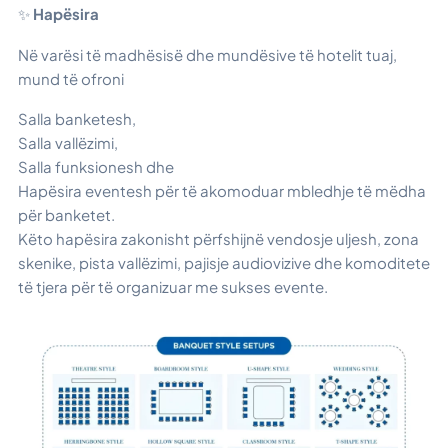
✨
Hapësira
Në varësi të madhësisë dhe mundësive të hotelit tuaj,
mund të ofroni
Salla banketesh,
Salla vallëzimi,
Salla funksionesh dhe
Hapësira eventesh për të akomoduar mbledhje të mëdha
për banketet.
Këto hapësira zakonisht përfshijnë vendosje uljesh, zona
skenike, pista vallëzimi, pajisje audiovizive dhe komoditete
të tjera për të organizuar me sukses evente.