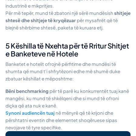
industrinë e mikpritjes.
Për më tepër, mund të zbatoni një sërë mundësish
shitjeje
shtesë dhe shitjeje të kryqëzuar
për mysafirët që të
blejnë shërbime shtesë, paketa të kuruara etj.
5 Këshilla të Nxehta për të Rritur Shitjet
e Banketeve në Hotele
Banketet e hotelit ofrojnë përfitime dhe mundësi të
shumta që mund t'i shfrytëzoni edhe më shumë duke
zbatuar këshillat e mëposhtme:
Bëni benchmarking
për të parë ku konkurrentët tuaj kanë
mangësi, ku mund të shkëlqeni dhe si mund të ofroni
diçka që ata nuk e kanë.
Synoni audiencën tuaj
në mënyrë që të krijoni dhe
përshtatni eventin dhe elementet shoqëruese sipas
nevojave të tyre specifike.