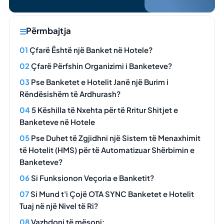
Përmbajtja
Çfarë Është një Banket në Hotele?
Çfarë Përfshin Organizimi i Banketeve?
Pse Banketet e Hotelit Janë një Burim i
Rëndësishëm të Ardhurash?
5 Këshilla të Nxehta për të Rritur Shitjet e
Banketeve në Hotele
Pse Duhet të Zgjidhni një Sistem të Menaxhimit
të Hotelit (HMS) për të Automatizuar Shërbimin e
Banketeve?
Si Funksionon Veçoria e Banketit?
Si Mund t'i Çojë OTA SYNC Banketet e Hotelit
Tuaj në një Nivel të Ri?
Vazhdoni të mësoni: