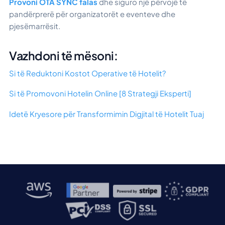
Provoni OTA SYNC falas
dhe siguro një përvojë të
pandërprerë për organizatorët e eventeve dhe
pjesëmarrësit.
Vazhdoni të mësoni:
Si të Reduktoni Kostot Operative të Hotelit?
Si të Promovoni Hotelin Online [8 Strategji Eksperti]
Idetë Kryesore për Transformimin Digjital të Hotelit Tuaj