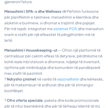
gjeneroni fatura.
Menaxhimi i SPA-s dhe Wellness-it
Përfshin funksione
për planifikimin e takimeve, menaxhimin e klientëve dhe
alokimin e burimeve, si dhomat e trajtimit dhe pajisjet.
Për më tepër, integrohet me
sistemet POS
dhe menaxhon
orarin e stafit për një efikasitet të përgjithshëm më të
lartë.
Menaxhimi i Housekeeping-ut
— Ofron një platformë të
centralizuar për caktim efikas të detyrave, përditësime në
kohë reale mbi statusin e dhomave, ndjekje të inventarit,
njoftime për mirëmbajtje dhe komunikim të pandërprerë
mes stafit të pastrimit.
?
Ndrysho çmimet
në varësi të
sezonalitetin
dhe kërkesës,
për të maksimizuar të ardhurat dhe për të shmangur
boshllëqet.
?
Ofro oferta speciale
, paketa dhe kode promocionale
për të rritur besnikërinë dhe për të tërhequr klientë të rinj.