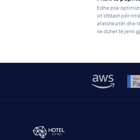
Edhe pse optimizm
vit sfidash për ri
afatshkurtër dhe t
se duhet të jemi 