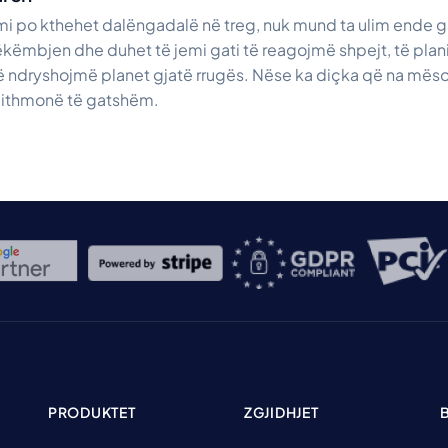
i po kthehet dalëngadalë në treg, nuk mund ta ulim ende g
mëkëmbjen dhe duhet të jemi gati të reagojmë shpejt, të plan
ë ndryshojmë planet gjatë rrugës. Nëse ka diçka që na mësoi
gjithmonë të gatshëm.
PRODUKTET
ZGJIDHJET