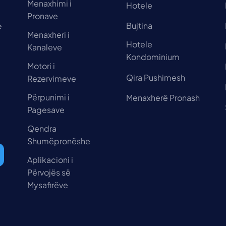
Menaxhimi i
Hotele
Pronave
Bujtina
e
Menaxheri i
Hotele
Kanaleve
Kondominium
Motori i
Qira Pushimesh
Rezervimeve
Përpunimi i
Menaxherë Pronash
Pagesave
Qendra
Shumëpronëshe
Aplikacioni i
Përvojës së
Mysafirëve