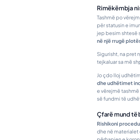
Rimëkëmbja nis 
Tashmë po vërejmë
për statusin e imu
jep besim shtesë 
në një rrugë plot
Sigurisht, na pret 
tejkaluar sa më sh
Jo çdo lloj udhët
dhe udhëtimet ind
e vërejmë tashmë 
së fundmi të udhëti
Çfarë mund të 
Rishikoni procedu
dhe në materialet e
përhapjen e korona