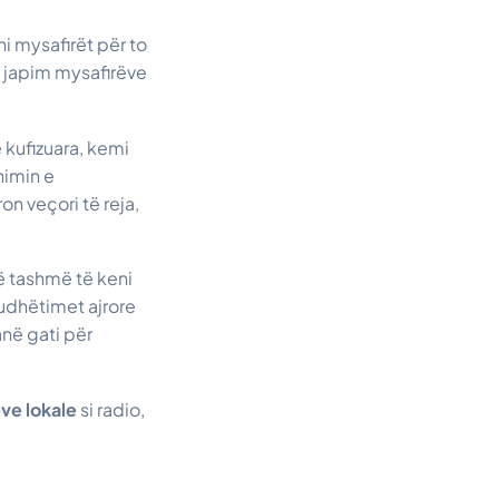
i mysafirët për to
 japim mysafirëve
ë kufizuara, kemi
himin e
on veçori të reja,
ë tashmë të keni
udhëtimet ajrore
në gati për
ve lokale
si radio,