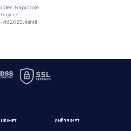
ardën. Na pret një
ifikojmë
 viti 2020, është
BURIMET
SHËRBIMET