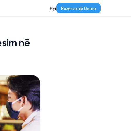
Hyr
Rezervo një Demo
esim në