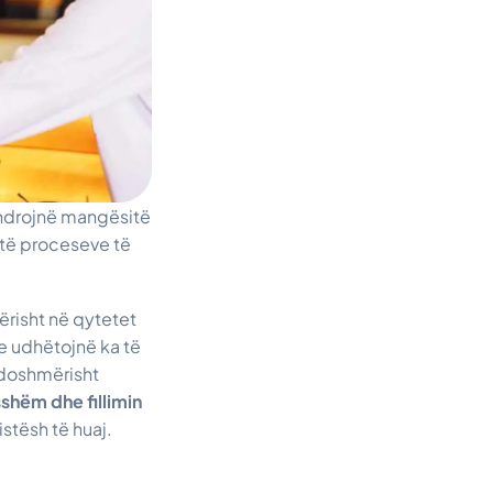
qëndrojnë mangësitë
 të proceseve të
ërisht në qytetet
he udhëtojnë ka të
sdoshmërisht
shëm dhe fillimin
stësh të huaj.