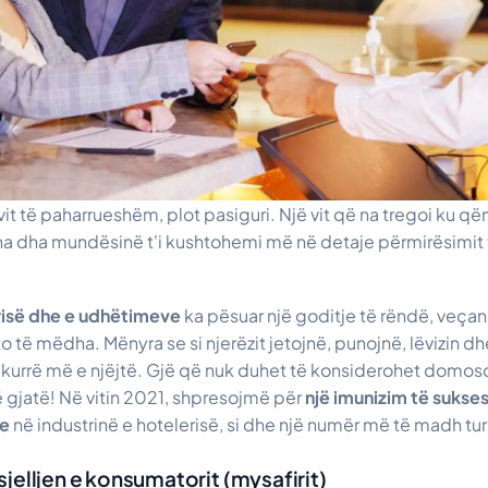
vit të paharrueshëm, plot pasiguri. Një vit që na tregoi ku 
 na dha mundësinë t'i kushtohemi më në detaje përmirësimit
erisë dhe e udhëtimeve
ka pësuar një goditje të rëndë, veçan
 të mëdha. Mënyra se si njerëzit jetojnë, punojnë, lëvizin d
ë kurrë më e njëjtë. Gjë që nuk duhet të konsiderohet domo
ë gjatë! Në vitin 2021, shpresojmë për
një imunizim të sukses
je
në industrinë e hotelerisë, si dhe një numër më të madh turi
jelljen e konsumatorit (mysafirit)