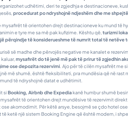
rganizohet udhëtimi, deri te zgjedhja e destinacioneve, kush
gesës,
procedurat po ndryshojnë ndjeshëm dhe me shpejtë
ë mysafirët të orientohen drejt destinacioneve ku mund të h
nimin e tyre me sa më pak kufizime. Kështu që,
turizmi loka
një përqindje të konsiderueshme të numrit total të netëve t
gurisë së madhe dhe përvojës negative me kanalet e rezervi
 kaluar,
mysafirët do të jenë më pak të prirur të zgjedhin 
ime ose depozita rezervimi
. Ajo për të cilën mysafirët me si
ë më shumë, është fleksibiliteti, pra mundësia që në rast r
 mund të ndryshojnë datat e udhëtimit.
t si
Booking, Airbnb dhe Expedia
kanë humbur shumë besim 
 mysafirët të orientohen drejt mundësive të rezervimit direkt
lit ose akomodimit. Për këtë arsye, besojmë se çdo hotel o
t të ketë një sistem Booking Engine që është modern, i shpej