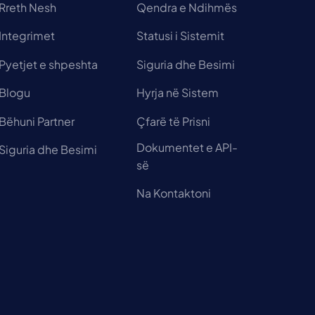
Rreth Nesh
Qendra e Ndihmës
Integrimet
Statusi i Sistemit
Pyetjet e shpeshta
Siguria dhe Besimi
Blogu
Hyrja në Sistem
Bëhuni Partner
Çfarë të Prisni
Dokumentet e API-
Siguria dhe Besimi
së
Na Kontaktoni