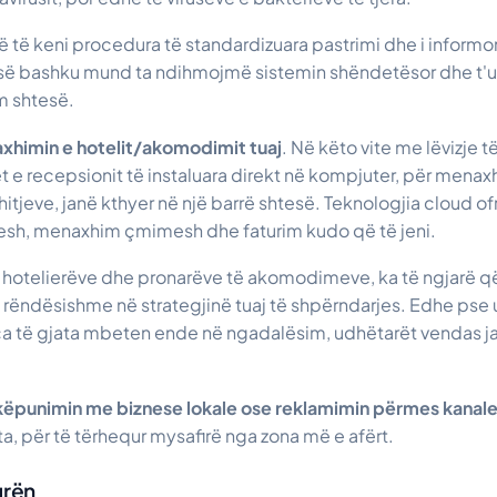
 të keni procedura të standardizuara pastrimi dhe i informon
 së bashku mund ta ndihmojmë sistemin shëndetësor dhe t'u
m shtesë.
xhimin e hotelit/akomodimit tuaj
. Në këto vite me lëvizje t
t e recepsionit të instaluara direkt në kompjuter, për menax
tjeve, janë kthyer në një barrë shtesë. Teknologjia cloud ofr
esh, menaxhim çmimesh dhe faturim kudo që të jeni.
e hotelierëve dhe pronarëve të akomodimeve, ka të ngjarë q
 rëndësishme në strategjinë tuaj të shpërndarjes. Edhe pse 
ca të gjata mbeten ende në ngadalësim, udhëtarët vendas ja
ëpunimin me biznese lokale ose reklamimin përmes kanale
, për të tërhequr mysafirë nga zona më e afërt.
urën