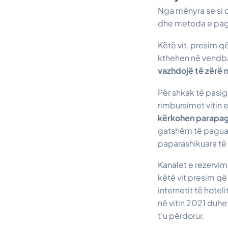
Nga mënyra se si o
dhe metoda e pa
Këtë vit, presim q
kthehen në vendba
vazhdojë të zërë 
Për shkak të pasi
rimbursimet vitin e
kërkohen parapag
gatshëm të paguajn
paparashikuara të
Kanalet e rezervimi
këtë vit presim që
internetit të hote
në vitin 2021 duhe
t'u përdorur.