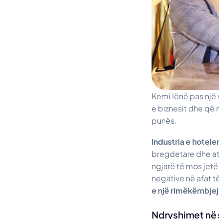
Kemi lënë pas një 
e biznesit dhe që
punës.
Industria e hotel
bregdetare dhe ato
ngjarë të mos jet
negative në afat t
e një rimëkëmbje
Ndryshimet në s