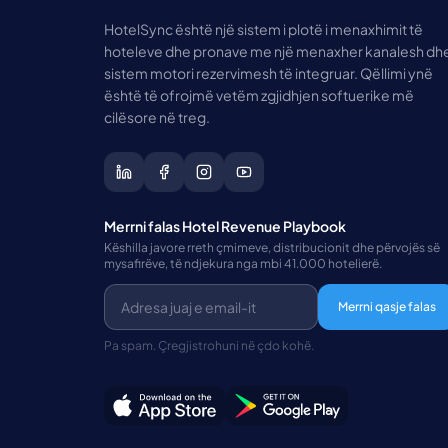
HotelSync është një sistem i plotë i menaxhimit të
hoteleve dhe pronave me një menaxher kanalesh dh
sistem motori rezervimesh të integruar. Qëllimi ynë
është të ofrojmë vetëm zgjidhjen softuerike më
cilësore në treg.
Merrni falas Hotel Revenue Playbook
Këshilla javore rreth çmimeve, distribucionit dhe përvojës së
mysafirëve, të ndjekura nga mbi 41.000 hotelierë.
Merrni qasje falas
Pa spam. Çregjistrohuni në çdo kohë.