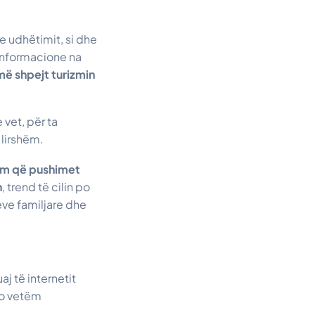
 udhëtimit, si dhe
 informacione na
më shpejt turizmin
 vet, për ta
 lirshëm.
im që pushimet
n
, trend të cilin po
ve familjare dhe
aj të internetit
 jo vetëm