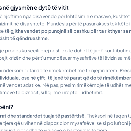
në gjysmën e dytë të vitit
 njoftime nga disa vende për lehtësimin e masave, kushtet e
nizimit në disa shtete. Mundësia për të pasur akses tek këto
se
të gjitha vendet po punojnë së bashku për ta rikthyer sa 
ësisht të qëndrueshme
.
një proces ku secili prej nesh do të duhet të japë kontributin e
pejt krizën dhe për t'u mundësuar mysafirëve të lëvizin sa më
imi ndërkombëtar do të rimëkëmbet me të njëjtin ritëm.
Pres
ividuale, ose në çift, të jenë të parat që do të rimëkëmbe
në vendet aziatike. Më pas, presim rimëkëmbje të udhëtime
meve të biznesit, si lloji më i rreptë i udhëtimit.
bëni?
rat dhe standardet tuaja të pastërtisë
. Theksoni në faqen tu
 tjera që u vihen në dispozicion mysafirëve, se si po luftoni
virusit, por edhe të viruseve e bakterieve të tjera.