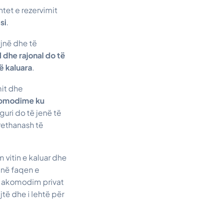
tet e rezervimit
si
.
yjnë dhe të
l dhe rajonal do të
ë kaluara
.
mit dhe
akomodime ku
guri do të jenë të
rethanash të
vitin e kaluar dhe
 në faqen e
se akomodim privat
të dhe i lehtë për