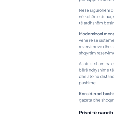
Nëse siguroheni që
në kohën e duhur,
të ardhshëm besi
Modernizoni mena
vënë re se sisteme
rezervimeve dhe shi
shqyrtim rezervim
Ashtu si shumica 
bërë ndryshime të
dhe ato në distan
pushime.
Konsideroni bashk
gazeta dhe shoqata
Prisni të paprit