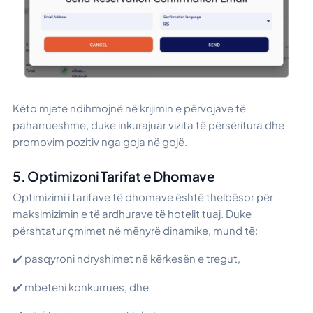
Këto mjete ndihmojnë në krijimin e përvojave të
paharrueshme, duke inkurajuar vizita të përsëritura dhe
promovim pozitiv nga goja në gojë.
5. Optimizoni Tarifat e Dhomave
Optimizimi i tarifave të dhomave është thelbësor për
maksimizimin e të ardhurave të hotelit tuaj. Duke
përshtatur çmimet në mënyrë dinamike, mund të:
✔️ pasqyroni ndryshimet në kërkesën e tregut,
✔️ mbeteni konkurrues, dhe