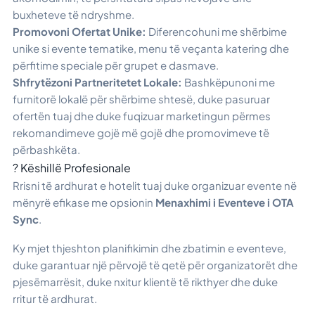
buxheteve të ndryshme.
Promovoni Ofertat Unike:
Diferencohuni me shërbime
unike si evente tematike, menu të veçanta katering dhe
përfitime speciale për grupet e dasmave.
Shfrytëzoni Partneritetet Lokale:
Bashkëpunoni me
furnitorë lokalë për shërbime shtesë, duke pasuruar
ofertën tuaj dhe duke fuqizuar marketingun përmes
rekomandimeve gojë më gojë dhe promovimeve të
përbashkëta.
? Këshillë Profesionale
Rrisni të ardhurat e hotelit tuaj duke organizuar evente në
mënyrë efikase me opsionin
Menaxhimi i Eventeve i OTA
Sync
.
Ky mjet thjeshton planifikimin dhe zbatimin e eventeve,
duke garantuar një përvojë të qetë për organizatorët dhe
pjesëmarrësit, duke nxitur klientë të rikthyer dhe duke
rritur të ardhurat.