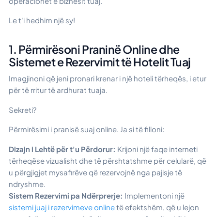
operacionet e biznesit tuaj.
Le t'i hedhim një sy!
1. Përmirësoni Praninë Online dhe
Sistemet e Rezervimit të Hotelit Tuaj
Imagjinoni që jeni pronari krenar i një hoteli tërheqës, i etur
për të rritur të ardhurat tuaja.
Sekreti?
Përmirësimi i pranisë suaj online. Ja si të filloni:
Dizajn i Lehtë për t'u Përdorur:
Krijoni një faqe interneti
tërheqëse vizualisht dhe të përshtatshme për celularë, që
u përgjigjet mysafirëve që rezervojnë nga pajisje të
ndryshme.
Sistem Rezervimi pa Ndërprerje:
Implementoni një
sistemi juaj i rezervimeve online
të efektshëm, që u lejon