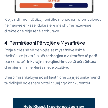
Kjo ju ndihmon të dizajnoni dhe menaxhoni promocionet
në mënyrë efikase, duke sjellë më shumë rezervime
direkte dhe rritje të të ardhurave.
4. Përmirësoni Përvojën e Mysafirëve
Rritja e cilësisë së përvojës së mysafirëve është
thelbësore jo vetëm për
tërheqjen e vizitorëve të parë
por edhe për
inkurajimin e qëndrimeve të përsëritura
dhe gjenerimin e vlerësimeve pozitive.
Shërbimi i shkëlqyer ndaj klientit dhe pajisjet unike mund
ta dallojnë ndjeshëm hotelin tuaj nga konkurrentët.