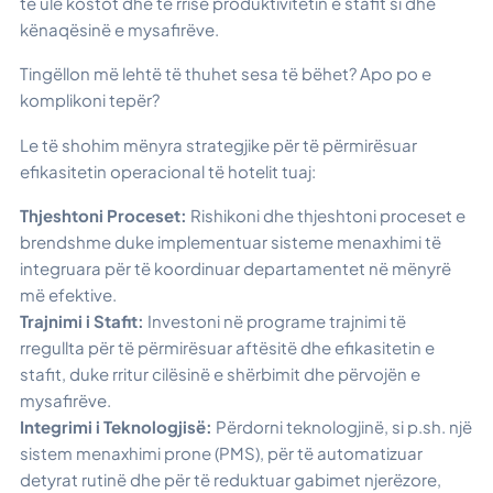
të ulë kostot dhe të rrisë produktivitetin e stafit si dhe
kënaqësinë e mysafirëve.
Tingëllon më lehtë të thuhet sesa të bëhet? Apo po e
komplikoni tepër?
Le të shohim mënyra strategjike për të përmirësuar
efikasitetin operacional të hotelit tuaj:
Thjeshtoni Proceset:
Rishikoni dhe thjeshtoni proceset e
brendshme duke implementuar sisteme menaxhimi të
integruara për të koordinuar departamentet në mënyrë
më efektive.
Trajnimi i Stafit:
Investoni në programe trajnimi të
rregullta për të përmirësuar aftësitë dhe efikasitetin e
stafit, duke rritur cilësinë e shërbimit dhe përvojën e
mysafirëve.
Integrimi i Teknologjisë:
Përdorni teknologjinë, si p.sh. një
sistem menaxhimi prone (PMS), për të automatizuar
detyrat rutinë dhe për të reduktuar gabimet njerëzore,