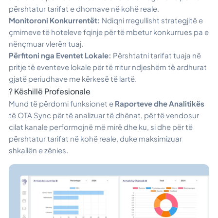
përshtatur tarifat e dhomave në kohë reale.
Monitoroni Konkurrentët:
Ndiqni rregullisht strategjitë e
çmimeve të hoteleve fqinje për të mbetur konkurrues pa e
nënçmuar vlerën tuaj.
Përfitoni nga Eventet Lokale:
Përshtatni tarifat tuaja në
pritje të eventeve lokale për të rritur ndjeshëm të ardhurat
gjatë periudhave me kërkesë të lartë.
? Këshillë Profesionale
Mund të përdorni funksionet e
Raporteve dhe Analitikës
të OTA Sync për të analizuar të dhënat, për të vendosur
cilat kanale performojnë më mirë dhe ku, si dhe për të
përshtatur tarifat në kohë reale, duke maksimizuar
shkallën e zënies.