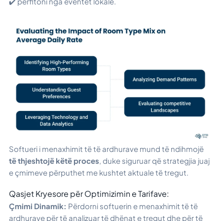
✔️ përfitoni nga eventet lokale.
Softueri i menaxhimit të të ardhurave mund të ndihmojë
të thjeshtojë këtë proces
, duke siguruar që strategjia juaj
e çmimeve përputhet me kushtet aktuale të tregut.
Qasjet Kryesore për Optimizimin e Tarifave:
Çmimi Dinamik:
Përdorni softuerin e menaxhimit të të
ardhurave për të analizuar të dhënat e tregut dhe për të