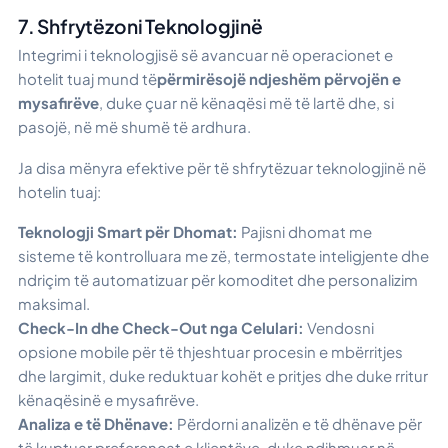
7. Shfrytëzoni Teknologjinë
Integrimi i teknologjisë së avancuar në operacionet e
hotelit tuaj mund të
përmirësojë ndjeshëm përvojën e
mysafirëve
, duke çuar në kënaqësi më të lartë dhe, si
pasojë, në më shumë të ardhura.
Ja disa mënyra efektive për të shfrytëzuar teknologjinë në
hotelin tuaj:
Teknologji Smart për Dhomat:
Pajisni dhomat me
sisteme të kontrolluara me zë, termostate inteligjente dhe
ndriçim të automatizuar për komoditet dhe personalizim
maksimal.
Check-In dhe Check-Out nga Celulari:
Vendosni
opsione mobile për të thjeshtuar procesin e mbërritjes
dhe largimit, duke reduktuar kohët e pritjes dhe duke rritur
kënaqësinë e mysafirëve.
Analiza e të Dhënave:
Përdorni analizën e të dhënave për
të kuptuar preferencat e klientëve, duke ndihmuar në