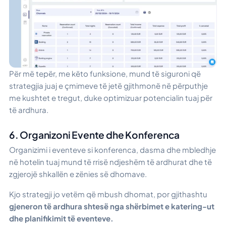
Për më tepër, me këto funksione, mund të siguroni që
strategjia juaj e çmimeve të jetë gjithmonë në përputhje
me kushtet e tregut, duke optimizuar potencialin tuaj për
të ardhura.
6. Organizoni Evente dhe Konferenca
Organizimi i eventeve si konferenca, dasma dhe mbledhje
në hotelin tuaj mund të rrisë ndjeshëm të ardhurat dhe të
zgjerojë shkallën e zënies së dhomave.
Kjo strategji jo vetëm që mbush dhomat, por gjithashtu
gjeneron të ardhura shtesë nga shërbimet e katering-ut
dhe planifikimit të eventeve.