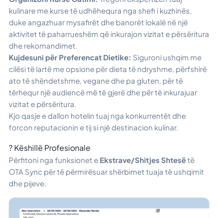
kulinare me kurse të udhëhequra nga shefi i kuzhinës,
duke angazhuar mysafirët dhe banorët lokalë në një
aktivitet të paharrueshëm që inkurajon vizitat e përsëritura
dhe rekomandimet.
Kujdesuni për Preferencat Dietike:
Siguroni ushqim me
cilësi të lartë me opsione për dieta të ndryshme, përfshirë
ato të shëndetshme, vegane dhe pa gluten, për të
tërhequr një audiencë më të gjerë dhe për të inkurajuar
vizitat e përsëritura.
Kjo qasje e dallon hotelin tuaj nga konkurrentët dhe
forcon reputacionin e tij si një destinacion kulinar.
? Këshillë Profesionale
Përfitoni nga funksionet e
Ekstrave/Shitjes Shtesë
të
OTA Sync për të përmirësuar shërbimet tuaja të ushqimit
dhe pijeve.