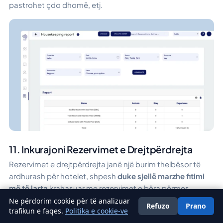
pastrohet çdo dhomë, etj.
11. Inkurajoni Rezervimet e Drejtpërdrejta
Rezervimet e drejtpërdrejta janë një burim thelbësor të
ardhurash për hotelet, shpesh
duke sjellë marzhe fitimi
më të larta
krahasuar me rezervimet e bëra përmes
platformave të palëve të treta.
Ne përdorim cookie për të analizuar
Refuzo
Prano
Shqip
trafikun e faqes.
Politika e cookie-ve
Nxitja e mysafirëve për të rezervuar drejtpërdrejt në faqen