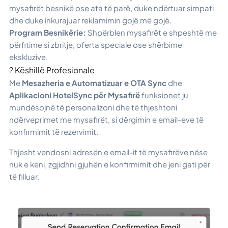
mysafirët besnikë ose ata të parë, duke ndërtuar simpati
dhe duke inkurajuar reklamimin gojë më gojë.
Program Besnikërie:
Shpërblen mysafirët e shpeshtë me
përfitime si zbritje, oferta speciale ose shërbime
ekskluzive.
? Këshillë Profesionale
Me
Mesazheria e Automatizuar e OTA Sync
dhe
Aplikacioni HotelSync për Mysafirë
funksionet ju
mundësojnë të personalizoni dhe të thjeshtoni
ndërveprimet me mysafirët, si dërgimin e email-eve të
konfirmimit të rezervimit.
Thjesht vendosni adresën e email-it të mysafirëve nëse
nuk e keni, zgjidhni gjuhën e konfirmimit dhe jeni gati për
të filluar.