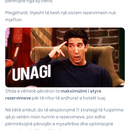
përfitojnë nga ky trend.
Megjithatë, thjesht të kesh një sistem rezervimesh nuk
mjafton.
Sfida e vërtetë qëndron te
maksimizimi i atyre
rezervimeve
për të rritur të ardhurat e hotelit tuaj.
Në këtë artikull, do të eksplorojmë 11 strategji të fuqishme
që jo vetëm rrisin numrin e rezervimeve, por edhe
përmirësojnë përvojën e mysafirëve dhe optimizojnë