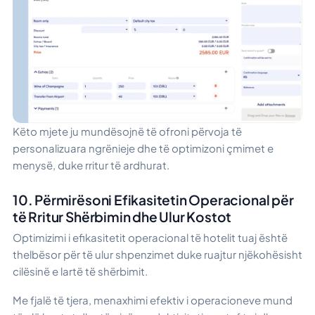
Këto mjete ju mundësojnë të ofroni përvoja të
personalizuara ngrënieje dhe të optimizoni çmimet e
menysë, duke rritur të ardhurat.
10. Përmirësoni Efikasitetin Operacional për
të Rritur Shërbimin dhe Ulur Kostot
Optimizimi i efikasitetit operacional të hotelit tuaj është
thelbësor për të ulur shpenzimet duke ruajtur njëkohësisht
cilësinë e lartë të shërbimit.
Me fjalë të tjera, menaxhimi efektiv i operacioneve mund