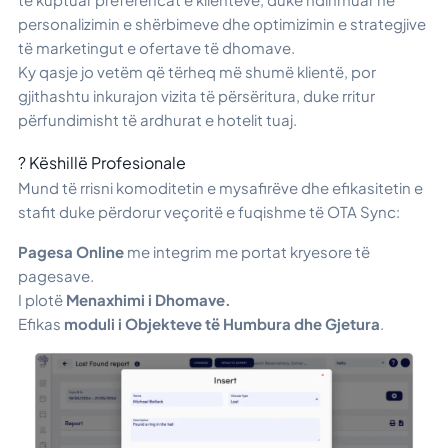
personalizimin e shërbimeve dhe optimizimin e strategjive
të marketingut e ofertave të dhomave.
Ky qasje jo vetëm që tërheq më shumë klientë, por
gjithashtu inkurajon vizita të përsëritura, duke rritur
përfundimisht të ardhurat e hotelit tuaj.
? Këshillë Profesionale
Mund të rrisni komoditetin e mysafirëve dhe efikasitetin e
stafit duke përdorur veçoritë e fuqishme të OTA Sync:
Pagesa Online
me integrim me portat kryesore të
pagesave.
I plotë
Menaxhimi i Dhomave.
Efikas
moduli i Objekteve të Humbura dhe Gjetura
.