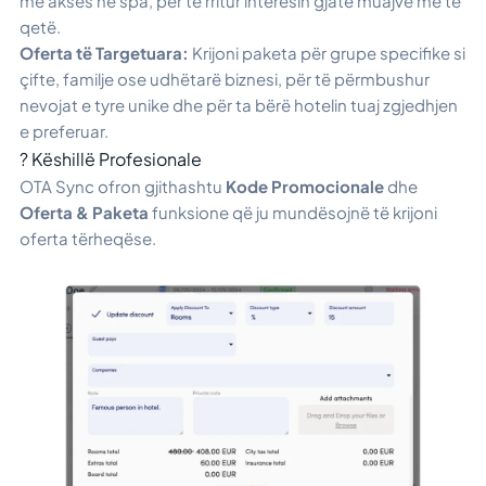
me akses në spa, për të rritur interesin gjatë muajve më të
qetë.
Oferta të Targetuara:
Krijoni paketa për grupe specifike si
çifte, familje ose udhëtarë biznesi, për të përmbushur
nevojat e tyre unike dhe për ta bërë hotelin tuaj zgjedhjen
e preferuar.
? Këshillë Profesionale
OTA Sync ofron gjithashtu
Kode Promocionale
dhe
Oferta & Paketa
funksione që ju mundësojnë të krijoni
oferta tërheqëse.