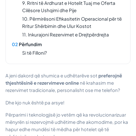
9. Rritni të Ardhurat e Hotelit Tuaj me Oferta
Cilësore Ushqimi dhe Pije
10. Përmirësoni Efikasitetin Operacional për të
Rritur Shërbimin dhe Ulur Kostot
11. Inkurajoni Rezervimet e Drejtpërdrejta
Përfundim
Si të Filloni?
A jeni dakord që shumica e udhëtarëve sot
preferojnë
thjeshtësinë e rezervimeve online
në krahasim me
rezervimet tradicionale, personalisht ose me telefon?
Dhe kjo nuk është pa arsye!
Përparimi i teknologjisë jo vetëm që ka revolucionarizuar
mënyrën si rezervojmë udhëtime dhe akomodime, por ka
hapur edhe mundësi të mëdha për hotelet që të