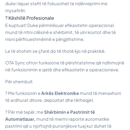
duke i lejuar stafit të fokusohet te ndërveprimi me
mysafirët.
? Këshillë Profesionale
E kuptuat! Duke përmirësuar efikasitetin operacional,
mund të rritni cilësinë e shërbimit, të ulni kostot dhe të
rrisni përfitueshmërinë e përgjithshme.
Le të shohim se çfarë do të thotë kjo në praktikë.
OTA Sync ofron funksione të përshtatshme që ndihmojnë
në funksionimin e qetë dhe efikasitetin e operacioneve.
Për shembull:
? Me funksionin e
Arkës Elektronike
mund të menaxhoni
të ardhurat ditore, depozitat dhe tërheqjet.
? Për më tepër, me
Shërbimin e Pastrimit të
Automatizuar,
mund të merrni raporte automatike
pastrimi që u njoftojnë punonjësve tuaj kur duhet të