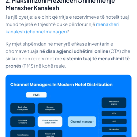
2. Maksimizoni Prezencën Online me një
Menaxher Kanalesh
Ja një pyetje: a e dinit që rritja e rezervimeve të hotelit tuaj
mund të jetë e thjeshtë duke përdorur një
menaxheri
kanalesh (channel manager)
?
Ky mjet shpërndan në mënyrë efikase inventarin e
dhomave tuaja
në disa agjenci udhëtimi online
(OTA) dhe
sinkronizon rezervimet me
sistemin tuaj të menaxhimit të
pronës
(PMS) në kohë reale.