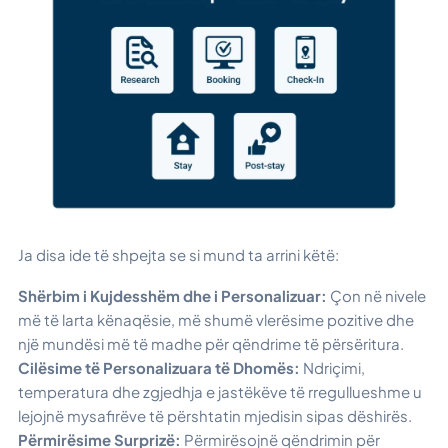
Ja disa ide të shpejta se si mund ta arrini këtë:
Shërbim i Kujdesshëm dhe i Personalizuar:
Çon në nivele
më të larta kënaqësie, më shumë vlerësime pozitive dhe
një mundësi më të madhe për qëndrime të përsëritura.
Cilësime të Personalizuara të Dhomës:
Ndriçimi,
temperatura dhe zgjedhja e jastëkëve të rregullueshme u
lejojnë mysafirëve të përshtatin mjedisin sipas dëshirës.
Përmirësime Surprizë:
Përmirësojnë qëndrimin për