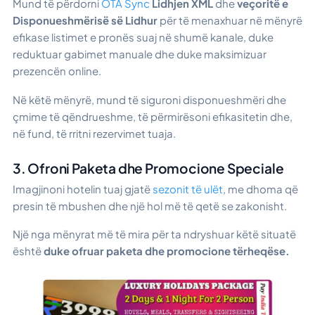
Mund të përdorni
OTA Sync
Lidhjen XML
dhe
veçoritë e
Disponueshmërisë së Lidhur
për të menaxhuar në mënyrë
efikase listimet e pronës suaj në shumë kanale, duke
reduktuar gabimet manuale dhe duke maksimizuar
prezencën online.
Në këtë mënyrë, mund të siguroni disponueshmëri dhe
çmime të qëndrueshme, të përmirësoni efikasitetin dhe,
në fund, të rritni rezervimet tuaja.
3. Ofroni Paketa dhe Promocione Speciale
Imagjinoni hotelin tuaj gjatë
sezonit të ulët
, me dhoma që
presin të mbushen dhe një hol më të qetë se zakonisht.
Një nga mënyrat më të mira për ta ndryshuar këtë situatë
është
duke ofruar paketa dhe promocione tërheqëse.