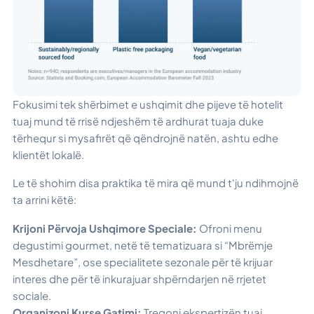
Fokusimi tek shërbimet e ushqimit dhe pijeve të hotelit
tuaj mund të rrisë ndjeshëm të ardhurat tuaja duke
tërhequr si mysafirët që qëndrojnë natën, ashtu edhe
klientët lokalë.
Le të shohim disa praktika të mira që mund t'ju ndihmojnë
ta arrini këtë:
Krijoni Përvoja Ushqimore Speciale:
Ofroni menu
degustimi gourmet, netë të tematizuara si “Mbrëmje
Mesdhetare”, ose specialitete sezonale për të krijuar
interes dhe për të inkurajuar shpërndarjen në rrjetet
sociale.
Organizoni Kurse Gatimi:
Tregoni ekspertizën tuaj