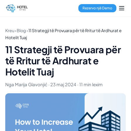
Rezervo një Demo
Kreu
›
Blog
›
11 Strategji të Provuara për të Rritur të Ardhurat e
Hotelit Tuaj
11 Strategji të Provuara për
të Rritur të Ardhurat e
Hotelit Tuaj
Nga Marija Glavonjić · 23 maj 2024 · 11 min lexim