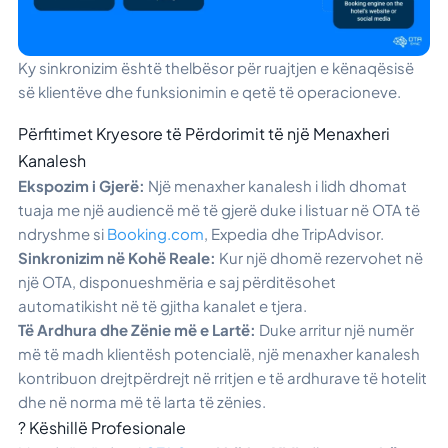
Ky sinkronizim është thelbësor për ruajtjen e kënaqësisë
së klientëve dhe funksionimin e qetë të operacioneve.
Përfitimet Kryesore të Përdorimit të një Menaxheri
Kanalesh
Ekspozim i Gjerë:
Një menaxher kanalesh i lidh dhomat
tuaja me një audiencë më të gjerë duke i listuar në OTA të
ndryshme si
Booking.com
, Expedia dhe TripAdvisor.
Sinkronizim në Kohë Reale:
Kur një dhomë rezervohet në
një OTA, disponueshmëria e saj përditësohet
automatikisht në të gjitha kanalet e tjera.
Të Ardhura dhe Zënie më e Lartë:
Duke arritur një numër
më të madh klientësh potencialë, një menaxher kanalesh
kontribuon drejtpërdrejt në rritjen e të ardhurave të hotelit
dhe në norma më të larta të zënies.
? Këshillë Profesionale