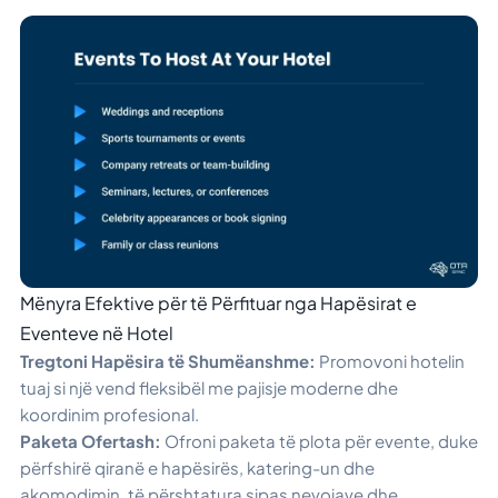
Mënyra Efektive për të Përfituar nga Hapësirat e
Eventeve në Hotel
Tregtoni Hapësira të Shumëanshme:
Promovoni hotelin
tuaj si një vend fleksibël me pajisje moderne dhe
koordinim profesional.
Paketa Ofertash:
Ofroni paketa të plota për evente, duke
përfshirë qiranë e hapësirës, katering-un dhe
akomodimin, të përshtatura sipas nevojave dhe