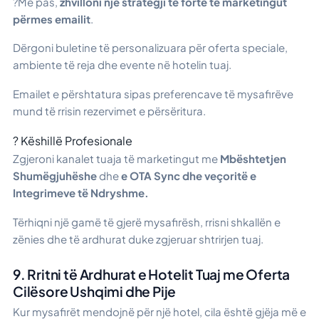
?Më pas,
zhvilloni një strategji të fortë të marketingut
përmes emailit
.
Dërgoni buletine të personalizuara për oferta speciale,
ambiente të reja dhe evente në hotelin tuaj.
Emailet e përshtatura sipas preferencave të mysafirëve
mund të rrisin rezervimet e përsëritura.
? Këshillë Profesionale
Zgjeroni kanalet tuaja të marketingut me
Mbështetjen
Shumëgjuhëshe
dhe
e OTA Sync dhe veçoritë e
Integrimeve të Ndryshme.
Tërhiqni një gamë të gjerë mysafirësh, rrisni shkallën e
zënies dhe të ardhurat duke zgjeruar shtrirjen tuaj.
9. Rritni të Ardhurat e Hotelit Tuaj me Oferta
Cilësore Ushqimi dhe Pije
Kur mysafirët mendojnë për një hotel, cila është gjëja më e