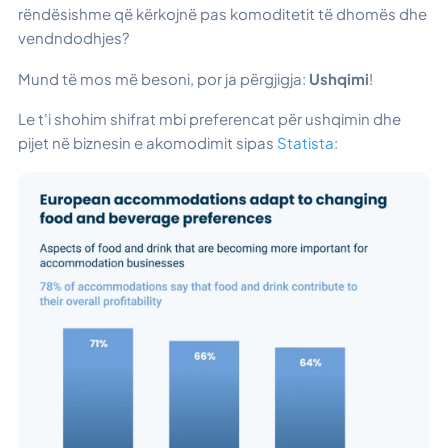
rëndësishme që kërkojnë pas komoditetit të dhomës dhe
vendndodhjes?
Mund të mos më besoni, por ja përgjigja:
Ushqimi
!
Le t'i shohim shifrat mbi preferencat për ushqimin dhe
pijet në biznesin e akomodimit sipas
Statista
: