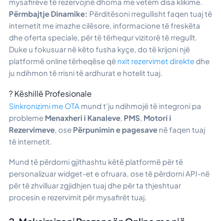
mysafirëve të rezervojnë dhoma me vetëm disa klikime.
Përmbajtje Dinamike:
Përditësoni rregullisht faqen tuaj të
internetit me imazhe cilësore, informacione të freskëta
dhe oferta speciale, për të tërhequr vizitorë të rregullt.
Duke u fokusuar në këto fusha kyçe, do të krijoni një
platformë online tërheqëse që
nxit rezervimet direkte
dhe
ju ndihmon të rrisni të ardhurat e hotelit tuaj.
? Këshillë Profesionale
Sinkronizimi me OTA
mund t'ju ndihmojë të integroni pa
probleme
Menaxheri i Kanaleve
,
PMS
,
Motori i
Rezervimeve
, ose
Përpunimin e pagesave
në faqen tuaj
të internetit.
Mund të përdorni gjithashtu këtë platformë për të
personalizuar widget-et e ofruara, ose të përdorni API-në
për të zhvilluar zgjidhjen tuaj dhe për ta thjeshtuar
procesin e rezervimit për mysafirët tuaj.