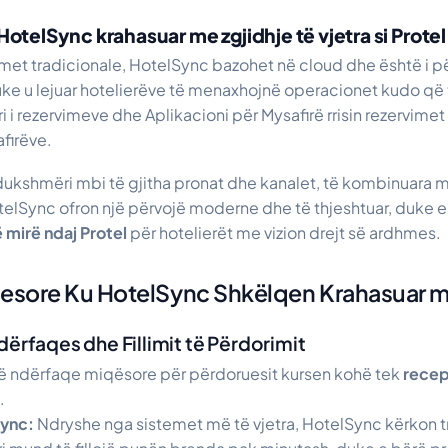
ë HotelSync krahasuar me zgjidhje të vjetra si Prote
met tradicionale, HotelSync bazohet në cloud dhe është i 
uke u lejuar hotelierëve të menaxhojnë operacionet kudo që 
i i rezervimeve dhe Aplikacioni për Mysafirë rrisin rezervime
firëve.
ukshmëri mbi të gjitha pronat dhe kanalet, të kombinuara m
telSync ofron një përvojë moderne dhe të thjeshtuar, duke e
 mirë ndaj Protel
për hotelierët me vizion drejt së ardhmes.
yesore Ku HotelSync Shkëlqen Krahasuar m
dërfaqes dhe Fillimit të Përdorimit
ë ndërfaqe miqësore për përdoruesit kursen kohë tek
recep
.
Sync:
Ndryshe nga sistemet më të vjetra, HotelSync kërkon t