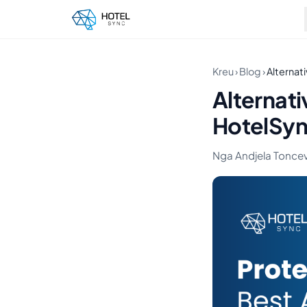
Kreu
›
Blog
›
Alternat
Alternati
HotelSyn
Nga Andjela Toncev ·