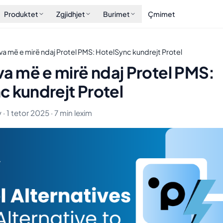
Produktet
Zgjidhjet
Burimet
Çmimet
iva më e mirë ndaj Protel PMS: HotelSync kundrejt Protel
va më e mirë ndaj Protel PMS:
c kundrejt Protel
 1 tetor 2025 · 7 min lexim