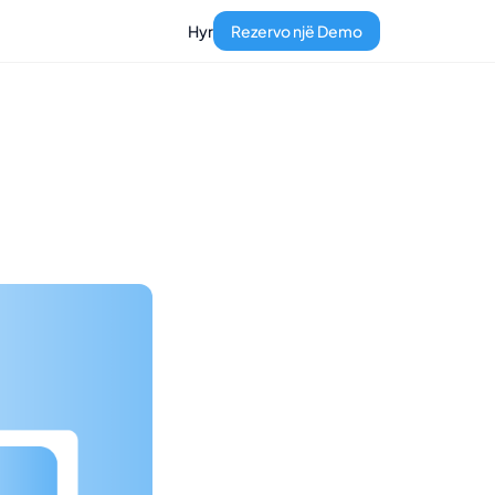
Hyr
Rezervo një Demo