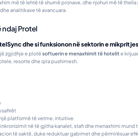
axhim më të lehtë të shumë pronave, dhe njohuri më të thell
dhe analitikave të avancuara.
ë ndaj Protel
elSync dhe si funksionon në sektorin e mikpritje
ë zgjidhje e plotë
softuerin e menaxhimit të hotelit
e krijua
otele, resorte dhe qira pushimesh.
ë
safirët
një platformë të vetme, intuitive.
inkronizimit në të gjitha kanalet, stafi dhe menaxhimi mund 
cion të saktë, duke reduktuar gabimet dhe përmirësuar efik