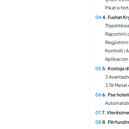
Pikat e for
4. Fushat K
Thjeshtësia
Raportimi 
Regjistrimi
Kontrolli i 
Aplikacion 
5. Kostoja d
3 Avantazh
3 Të Metat
6. Pse hotel
Automatizi
7. Vlerësime
8. Përfundi