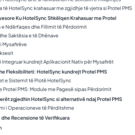
ta të HotelSync krahasuar me zgjidhje të vjetra si Protel PMS
ryesore Ku HotelSync Shkëlqen Krahasuar me Protel
 e Ndërfaqes dhe Fillimit të Përdorimit
dhe Saktësia e të Dhënave
 i Mysafirëve
Aksesit
i Integruar kundrejt Aplikacionit Nativ për Mysafirët
he Fleksibiliteti: HotelSync kundrejt Protel PMS
et e Sistemit të Plotë HotelSync
 e Protel PMS: Module me Pagesë sipas Përdorimit
ierët zgjedhin HotelSync si alternativë ndaj Protel PMS
mi i Operacioneve të Përditshme
 dhe Recensione të Verifikuara
m