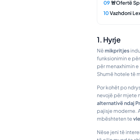
🚨Ofertë Sp
Vazhdoni Le
1. Hyrje
Në
mikpritjes
indu
funksionimin e për
për menaxhimin e 
Shumë hotele të më
Por kohët po ndrys
nevojë për mjete m
alternativë ndaj P
pajisje moderne. 
mbështeten te
vl
Nëse jeni të intere
të cilin mund ta sh