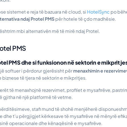
pse sistemet e reja të bazuara në cloud, si
HotelSync
po bëhe
lternativa ndaj Protel PMS
për hotele të çdo madhësie.
ështrim mbi alternativën më të mirë ndaj Protel.
rotel PMS
tel PMS dhe si funksionon në sektorin e mikpritje
jë softuer i përdorur gjerësisht për
menaxhimin e rezervime
 biznese të tjera në sektorin e mikpritjes.
ierët të menaxhojnë rezervimet, profilet e mysafirëve, pastri
 gjitha në një platformë të vetme.
ërditësimeve, stafi mund të shohë menjëherë disponueshmë
e dhe t'u përgjigjet kërkesave të mysafirëve në mënyrë efik
sinë operacionale dhe kënaqësinë e mysafirëve.