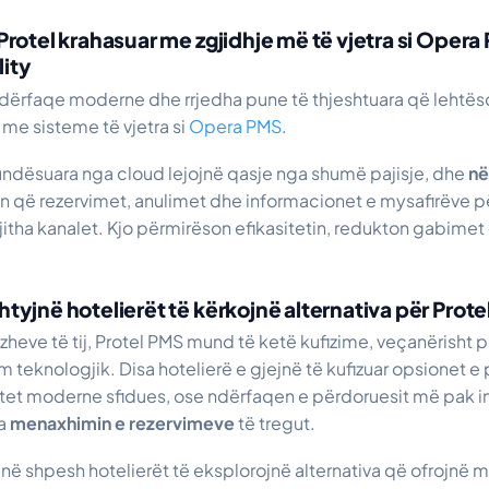
ë Protel krahasuar me zgjidhje më të vjetra si Oper
lity
ndërfaqe moderne dhe rrjedha pune të thjeshtuara që lehtë
 me sisteme të vjetra si
Opera PMS
.
mundësuara nga cloud lejojnë qasje nga shumë pajisje, dhe
në
ron që rezervimet, anulimet dhe informacionet e mysafirëve 
itha kanalet. Kjo përmirëson efikasitetin, redukton gabimet 
shtyjnë hotelierët të kërkojnë alternativa për Prot
zheve të tij, Protel PMS mund të ketë kufizime, veçanërisht pë
m teknologjik. Disa hotelierë e gjejnë të kufizuar opsionet e 
tet moderne sfidues, ose ndërfaqen e përdoruesit më pak in
ja
menaxhimin e rezervimeve
të tregut.
yjnë shpesh hotelierët të eksplorojnë alternativa që ofrojnë