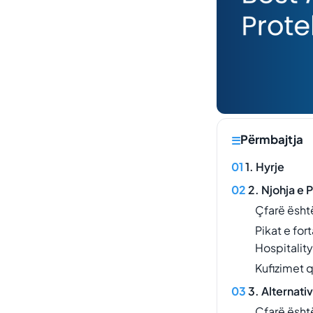
Përmbajtja
1. Hyrje
2. Njohja e 
Çfarë është
Pikat e for
Hospitality
Kufizimet q
3. Alternati
Çfarë ësht