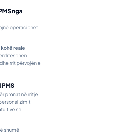
a PMS nga
sojnë operacionet
 kohë reale
përditësohen
dhe rrit përvojën e
el PMS
r pronat në rritje
personalizimit,
tuitive se
 më shumë