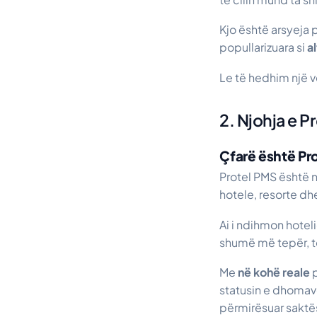
Kjo është arsyeja 
popullarizuara si
a
Le të hedhim një v
2. Njohja e P
Çfarë është Pro
Protel PMS është n
hotele, resorte dhe
Ai i ndihmon hotel
shumë më tepër, të
Me
në kohë reale
p
statusin e dhomav
përmirësuar saktë