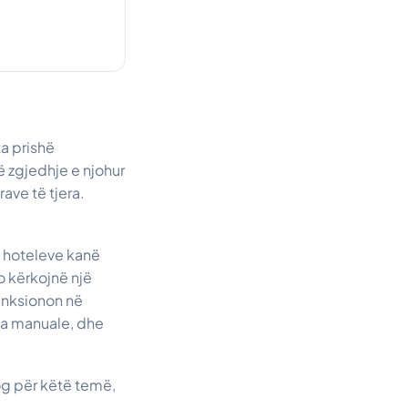
a prishë
 zgjedhje e njohur
ave të tjera.
e hoteleve kanë
o kërkojnë një
funksionon në
na manuale, dhe
log për këtë temë,