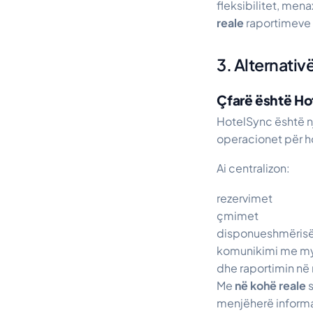
fleksibilitet, men
reale
raportimeve 
3. Alternativ
Çfarë është Hot
HotelSync është nj
operacionet për h
Ai centralizon:
rezervimet
çmimet
disponueshmëris
komunikimi me my
dhe raportimin në 
Me
në kohë reale
s
menjëherë informa