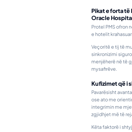
Pikat e forta t
Oracle Hospita
Protel PMS ofron 
e hotelit krahasuar
Veçoritë e tij të 
sinkronizimi sigu
menjëherë në të gj
mysafirëve.
Kufizimet që i 
Pavarësisht avanta
ose ato me orienti
integrimin me mje
zgjidhjet më të re
Këta faktorë i sht