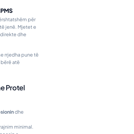
l PMS
përshtatshëm për
të jenë. Mjetet e
t direkte dhe
e rrjedha pune të
 bërë atë
e Protel
sionin
dhe
rajnim minimal.