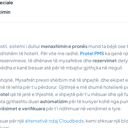
eciale
ximin
stri, sistemi i duhur
menaxhimin e pronës
mund ta bëjë ose t
ditshëm të hotelit. Për vite me radhë,
Protel PMS
ka qenë një
rezervimeve, të dhënave të mysafirëve dhe
rezervimet
detyr
dha e kanë besuar atë për të mbajtur gjithçka në rregull.
hojnë. Mysafirët presin shërbim më të shpejtë, dhe ekipet 
ë të lehta për t'u përdorur. Gjithnjë e më shumë hotelierë p
rotel
që të jetë e thjeshtë, e shpejtë për t'u mësuar dhe që 
Ata gjithashtu duan
automatizim
për të kursyer kohë nga pu
erësimet e verifikuara
për t'i ndihmuar në vendimet e tyre.
suar për një
alternativë ndaj Cloudbeds
, kemi shkruar një b
ikoni.