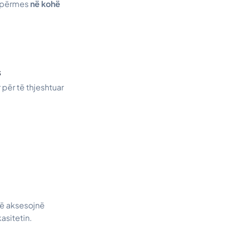
a përmes
në kohë
s
r për të thjeshtuar
të aksesojnë
asitetin.