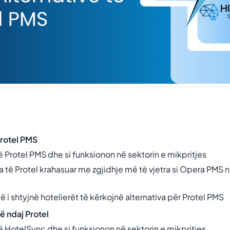
Protel PMS
 Protel PMS dhe si funksionon në sektorin e mikpritjes
ta të Protel krahasuar me zgjidhje më të vjetra si Opera PMS
ë i shtyjnë hotelierët të kërkojnë alternativa për Protel PMS
vë ndaj Protel
ë HotelSync dhe si funksionon në sektorin e mikpritjes