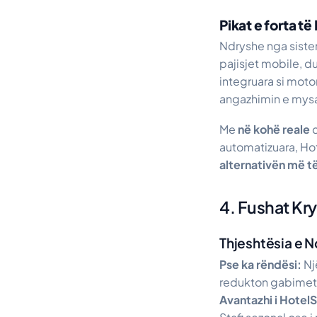
Pikat e forta t
Ndryshe nga siste
pajisjet mobile, d
integruara si motor
angazhimin e mysa
Me
në kohë reale
d
automatizuara, Ho
alternativën më të
4. Fushat Kr
Thjeshtësia e N
Pse ka rëndësi:
Nj
redukton gabimet
Avantazhi i Hotel