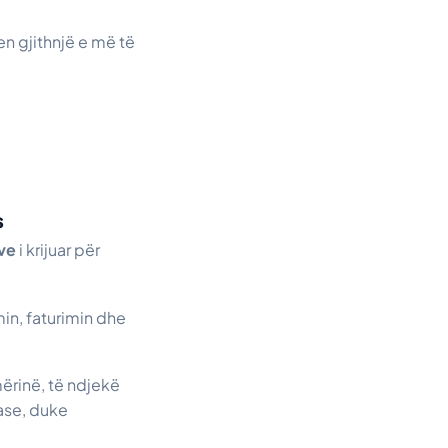
n gjithnjë e më të
s
ve
i krijuar për
min, faturimin dhe
rinë, të ndjekë
ase, duke