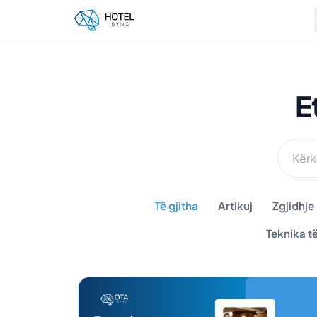
E
Të gjitha
Artikuj
Zgjidhje
Teknika t