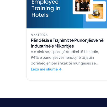
8 prill 2025
Rëndësia e Trajnimit të Punonjësve në
Industrinë e Mikpritjes
A e dinit se, sipas një studimi të LinkedIn,
94% e punonjësve mendojnë të japin
dorëheqjen për shkak të mungesës së
trajnimit në kompaninë e tyre? Le të shtojmë
Lexo më shumë →
se 94% e punonjësve do të konsideronin të
qëndronin nëse do t'u ofroheshin mundësi t
reja trajnimi dhe zhvillimi. Ky është një numër
SHUMË i madh. Fuqia punëtore ka folur dhe 
ka bërë të qartë […]