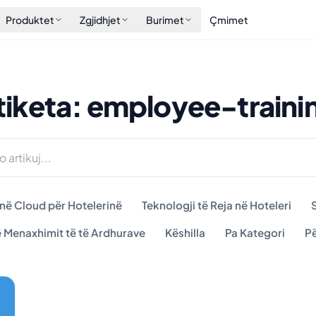
Produktet
Zgjidhjet
Burimet
Çmimet
tiketa: employee-traini
 në Cloud për Hotelerinë
Teknologji të Reja në Hoteleri
S
ë Menaxhimit të të Ardhurave
Këshilla
Pa Kategori
Pë