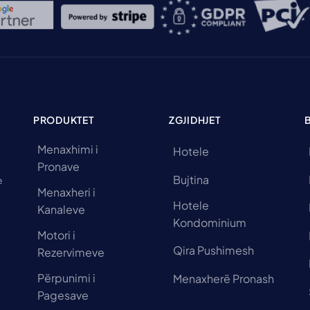
PRODUKTET
ZGJIDHJET
Menaxhimi i
Hotele
Pronave
Bujtina
e
Menaxheri i
Hotele
Kanaleve
Kondominium
Motori i
Qira Pushimesh
Rezervimeve
Përpunimi i
Menaxherë Pronash
Pagesave