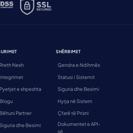
BURIMET
SHËRBIMET
Rreth Nesh
Qendra e Ndihmës
Integrimet
Statusi i Sistemit
Pyetjet e shpeshta
Siguria dhe Besimi
Blogu
Hyrja në Sistem
Bëhuni Partner
Çfarë të Prisni
Dokumentet e API-
Siguria dhe Besimi
së