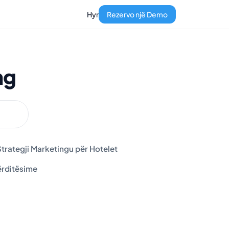
Hyr
Rezervo një Demo
ng
trategji Marketingu për Hotelet
rditësime