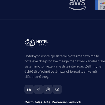
HotelSync është një sistem i plotë i menaxhimit të
hoteleve dhe pronave me një menaxher kanalesh dh
sistem motori rezervimesh të integruar. Qëllimi ynë
është të ofrojmë vetëm zgjidhjen softuerike më
cilësore në treg.
Merrni falas Hotel Revenue Playbook