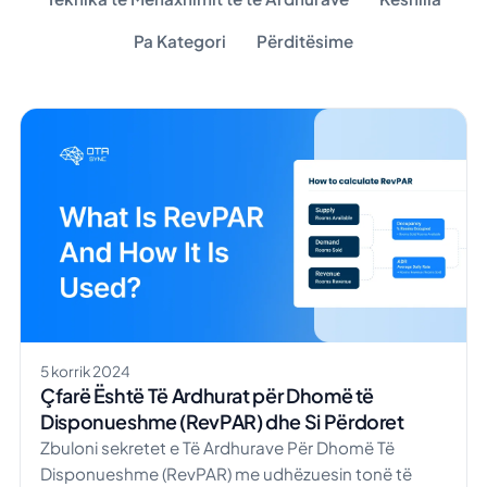
Pa Kategori
Përditësime
5 korrik 2024
Çfarë Është Të Ardhurat për Dhomë të
Disponueshme (RevPAR) dhe Si Përdoret
Zbuloni sekretet e Të Ardhurave Për Dhomë Të
Disponueshme (RevPAR) me udhëzuesin tonë të