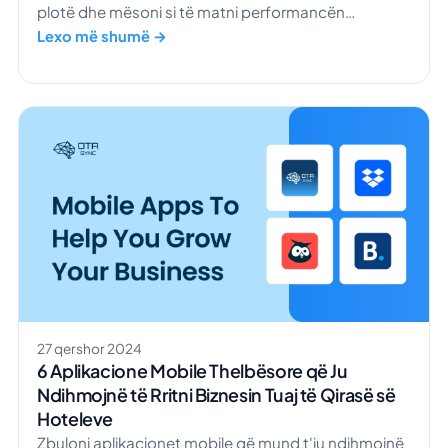
plotë dhe mësoni si të matni performancën
financiare të hotelit tuaj.
Lexo më shumë →
27 qershor 2024
6 Aplikacione Mobile Thelbësore që Ju
Ndihmojnë të Rritni Biznesin Tuaj të Qirasë së
Hoteleve
Zbuloni aplikacionet mobile që mund t'ju ndihmojnë