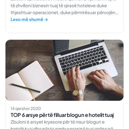
të zhvilloni biznesin tuaj të qirasë hoteleve duke
thjeshtuar operacionet, duke përmirësuar përvojën
e mysafirëve dhe duke maksimizuar të ardhurat.
Lexo më shumë →
14 qershor 2020
TOP 6 arsye për të filluar blogun e hotelit tuaj
Zbuloni 6 arsyet kryesore për të nisur blogun e
hotelit tuaj dhe për ta ngritur praninë tuaj online në