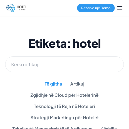
Rezervo një Demo
Etiketa: hotel
Të gjitha
Artikuj
Zgjidhje në Cloud për Hotelerinë
Teknologji të Reja në Hoteleri
Strategji Marketingu për Hotelet
Teknika të Menaxhimit të të Ardhurave
Këshilla