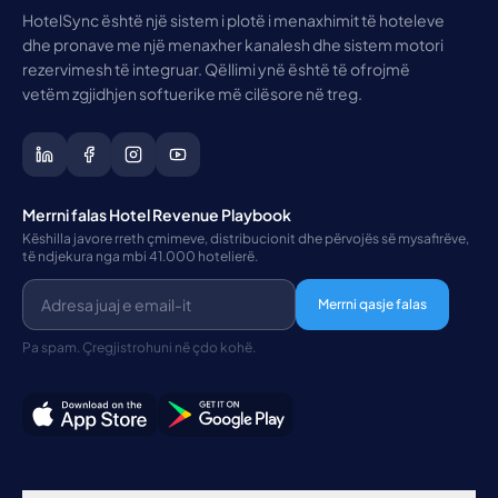
HotelSync është një sistem i plotë i menaxhimit të hoteleve
dhe pronave me një menaxher kanalesh dhe sistem motori
rezervimesh të integruar. Qëllimi ynë është të ofrojmë
vetëm zgjidhjen softuerike më cilësore në treg.
Merrni falas Hotel Revenue Playbook
Këshilla javore rreth çmimeve, distribucionit dhe përvojës së mysafirëve,
të ndjekura nga mbi 41.000 hotelierë.
Merrni qasje falas
Pa spam. Çregjistrohuni në çdo kohë.