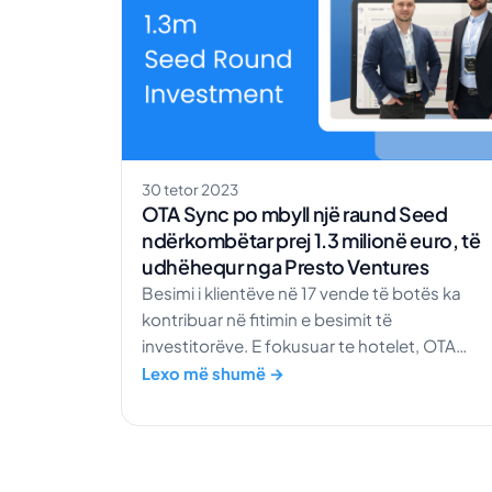
30 tetor 2023
OTA Sync po mbyll një raund Seed
ndërkombëtar prej 1.3 milionë euro, të
udhëhequr nga Presto Ventures
Besimi i klientëve në 17 vende të botës ka
kontribuar në fitimin e besimit të
investitorëve. E fokusuar te hotelet, OTA
Sync ndihmon menaxherët dhe punonjësit t
Lexo më shumë →
drejtojnë biznesin nga një vend i vetëm. Jemi
të lumtur të njoftojmë mbylljen me sukses të
një raundi të zgjeruar Seed, duke siguruar 1.3
milionë euro investim. Ky financim, i