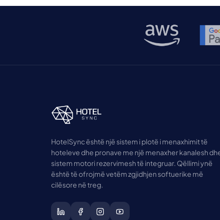
udhëhequr nga […]
HotelSync është një sistem i plotë i menaxhimit të
hoteleve dhe pronave me një menaxher kanalesh dh
sistem motori rezervimesh të integruar. Qëllimi ynë
është të ofrojmë vetëm zgjidhjen softuerike më
cilësore në treg.