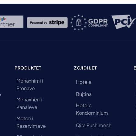
PRODUKTET
ZGJIDHJET
Menaxhimi i
Hotele
Pronave
Bujtina
e
Menaxheri i
Hotele
Kanaleve
Kondominium
Motori i
Qira Pushimesh
Rezervimeve