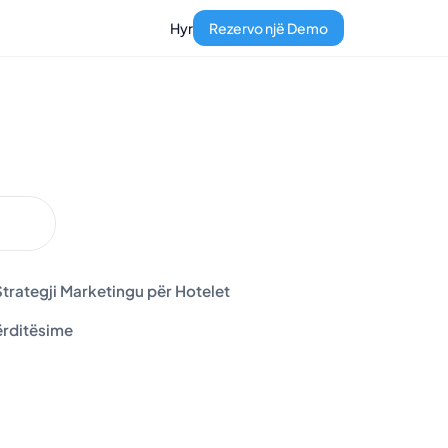
Hyr
Rezervo një Demo
trategji Marketingu për Hotelet
rditësime