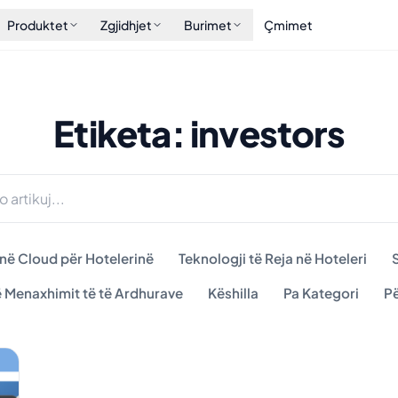
Produktet
Zgjidhjet
Burimet
Çmimet
Etiketa: investors
 në Cloud për Hotelerinë
Teknologji të Reja në Hoteleri
S
ë Menaxhimit të të Ardhurave
Këshilla
Pa Kategori
Pë