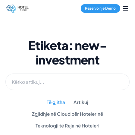
Rezervo një Demo
Etiketa: new-
investment
Të gjitha
Artikuj
Zgjidhje në Cloud për Hotelerinë
Teknologji të Reja në Hoteleri