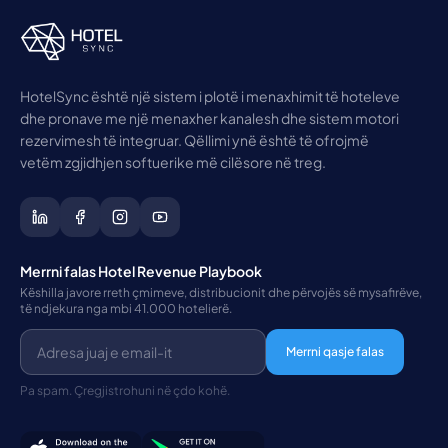
HotelSync është një sistem i plotë i menaxhimit të hoteleve
dhe pronave me një menaxher kanalesh dhe sistem motori
rezervimesh të integruar. Qëllimi ynë është të ofrojmë
vetëm zgjidhjen softuerike më cilësore në treg.
Merrni falas Hotel Revenue Playbook
Këshilla javore rreth çmimeve, distribucionit dhe përvojës së mysafirëve,
të ndjekura nga mbi 41.000 hotelierë.
Merrni qasje falas
Pa spam. Çregjistrohuni në çdo kohë.