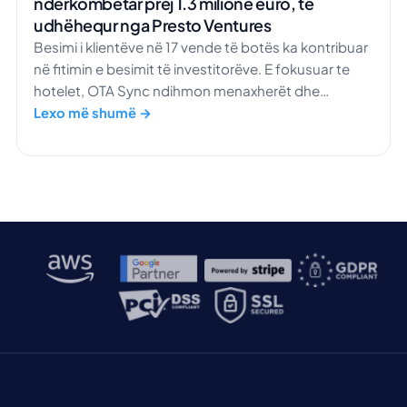
ndërkombëtar prej 1.3 milionë euro, të
udhëhequr nga Presto Ventures
Besimi i klientëve në 17 vende të botës ka kontribuar
në fitimin e besimit të investitorëve. E fokusuar te
hotelet, OTA Sync ndihmon menaxherët dhe
punonjësit të drejtojnë biznesin nga një vend i
Lexo më shumë →
vetëm. Jemi të lumtur të njoftojmë mbylljen me
sukses të një raundi të zgjeruar Seed, duke siguruar
1.3 milionë euro investim. Ky financim, i udhëhequr
nga […]