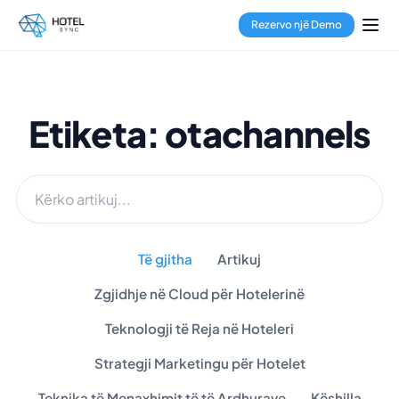
Rezervo një Demo
Etiketa: otachannels
Të gjitha
Artikuj
Zgjidhje në Cloud për Hotelerinë
Teknologji të Reja në Hoteleri
Strategji Marketingu për Hotelet
Teknika të Menaxhimit të të Ardhurave
Këshilla