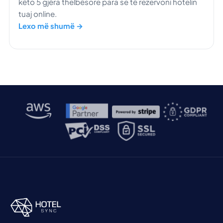
këto 5 gjëra thelbësore para se të rezervoni hotelin
tuaj online.
Lexo më shumë →