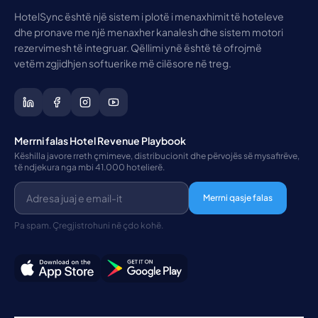
HotelSync është një sistem i plotë i menaxhimit të hoteleve
dhe pronave me një menaxher kanalesh dhe sistem motori
rezervimesh të integruar. Qëllimi ynë është të ofrojmë
vetëm zgjidhjen softuerike më cilësore në treg.
Merrni falas Hotel Revenue Playbook
Këshilla javore rreth çmimeve, distribucionit dhe përvojës së mysafirëve,
të ndjekura nga mbi 41.000 hotelierë.
Merrni qasje falas
Pa spam. Çregjistrohuni në çdo kohë.