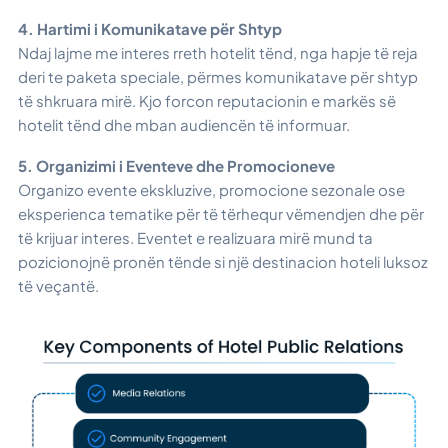
4. Hartimi i Komunikatave për Shtyp
Ndaj lajme me interes rreth hotelit tënd, nga hapje të reja
deri te paketa speciale, përmes komunikatave për shtyp
të shkruara mirë. Kjo forcon reputacionin e markës së
hotelit tënd dhe mban audiencën të informuar.
5. Organizimi i Eventeve dhe Promocioneve
Organizo evente ekskluzive, promocione sezonale ose
eksperienca tematike për të tërhequr vëmendjen dhe për
të krijuar interes. Eventet e realizuara mirë mund ta
pozicionojnë pronën tënde si një destinacion hoteli luksoz
të veçantë.