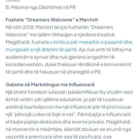
B. Mësime nga Dështimet në PR
Fushata “Dreamers Welcome” e Marriott
Në vitin 2018, Marriott lançoi fushatën “Dreamers
Welcome” me qëllim tërheqjen e njerëzve kreativë.
Megjithatë, fushata
u kritikua për mesazhin e paqartë dhe
mungesën e një drejtimi të qartë
. Ajo nuk arriti të lidhej me
audiencën e synuar dhe nuk gjeneroi angazhim të
konsiderueshëm, duke theksuar rëndësinë e komunikimit
të qartë dhe të fokusuar në strategjitë e PR.
Gabime në Marketingun me Influencerë
Një zinxhir hotelesh luksozë i paidentifikuar (ky studim rasti
është vetëm për qëllime edukative, jo për të turpëruar
askënd) bashkëpunoi me një influencer për të promovuar
një “përvojë unike në llojin e vet”. Përmbajtja e influencerit
shfaqte pajisje ekskluzive dhe evente private. Megjithatë,
në momentin e mbërritjes, klientët zbuluan se shumë nga
veçoritë e premtuara ishin ose të paofruara, ose