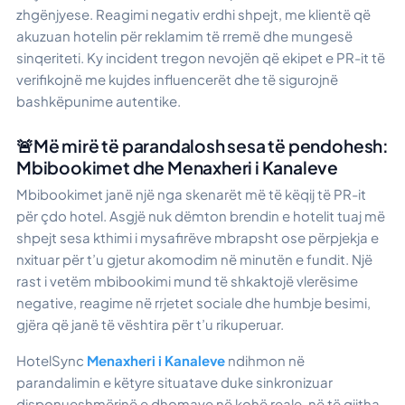
zhgënjyese. Reagimi negativ erdhi shpejt, me klientë që
akuzuan hotelin për reklamim të rremë dhe mungesë
sinqeriteti. Ky incident tregon nevojën që ekipet e PR-it të
verifikojnë me kujdes influencerët dhe të sigurojnë
bashkëpunime autentike.
🚨Më mirë të parandalosh sesa të pendohesh:
Mbibookimet dhe Menaxheri i Kanaleve
Mbibookimet janë një nga skenarët më të këqij të PR-it
për çdo hotel. Asgjë nuk dëmton brendin e hotelit tuaj më
shpejt sesa kthimi i mysafirëve mbrapsht ose përpjekja e
nxituar për t’u gjetur akomodim në minutën e fundit. Një
rast i vetëm mbibookimi mund të shkaktojë vlerësime
negative, reagime në rrjetet sociale dhe humbje besimi,
gjëra që janë të vështira për t’u rikuperuar.
HotelSync
Menaxheri i Kanaleve
ndihmon në
parandalimin e këtyre situatave duke sinkronizuar
disponueshmërinë e dhomave në kohë reale, në të gjitha