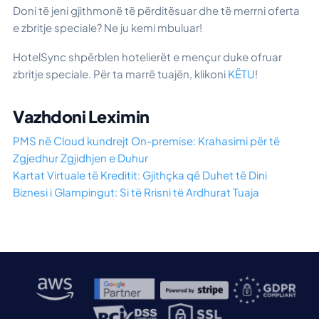
Doni të jeni gjithmonë të përditësuar dhe të merrni oferta
e zbritje speciale? Ne ju kemi mbuluar!
HotelSync shpërblen hotelierët e mençur duke ofruar
zbritje speciale. Për ta marrë tuajën, klikoni
KËTU
!
Vazhdoni Leximin
PMS në Cloud kundrejt On-premise: Krahasimi për të
Zgjedhur Zgjidhjen e Duhur
Kartat Virtuale të Kreditit: Gjithçka që Duhet të Dini
Biznesi i Glampingut: Si të Rrisni të Ardhurat Tuaja