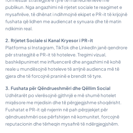
publikun. Nga angazhimi në rrjetet sociale te reagimet e
mysafirëve, të dhënat i ndihmojnë ekipet e PR-it të krijojnë
fushata që lidhen me audiencat e synuara dhe të matin
ndikimin real.
2. Rrjetet Sociale si Kanal Kryesor i PR-it
Platforma si Instagram, TikTok dhe LinkedIn janë qendrore
për strategjitë e PR-it të hoteleve. Tregimi vizual,
bashkëpunimet me influencerë dhe angazhimi në kohë
reale u mundësojnë hoteleve të arrijnë audienca më të
gjera dhe të forcojnë praninë e brendit të tyre.
3. Fushata për Qëndrueshmëri dhe Qëllim Social
Udhëtarët po vlerësojnë gjithnjë e më shumë hotelet
miqësore me mjedisin dhe të përgjegjshme shoqërisht.
Fushatat e PR-it që nxjerrin në pah përpjekjet për
qëndrueshmëri ose përfshirjen në komunitet, forcojnë
reputacionin dhe tërheqin mysafirë të ndërgjegjshëm.