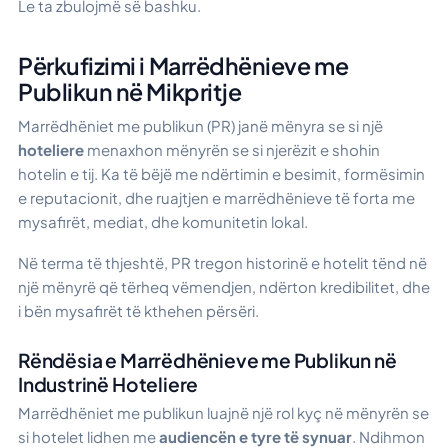
Le ta zbulojmë së bashku.
Përkufizimi i Marrëdhënieve me
Publikun në Mikpritje
Marrëdhëniet me publikun (PR) janë mënyra se si një
hoteliere
menaxhon mënyrën se si njerëzit e shohin
hotelin e tij. Ka të bëjë me ndërtimin e besimit, formësimin
e reputacionit, dhe ruajtjen e marrëdhënieve të forta me
mysafirët, mediat, dhe komunitetin lokal.
Në terma të thjeshtë, PR tregon historinë e hotelit tënd në
një mënyrë që tërheq vëmendjen, ndërton kredibilitet, dhe
i bën mysafirët të kthehen përsëri.
Rëndësia e Marrëdhënieve me Publikun në
Industrinë Hoteliere
Marrëdhëniet me publikun luajnë një rol kyç në mënyrën se
si hotelet lidhen me
audiencën e tyre të synuar
. Ndihmon