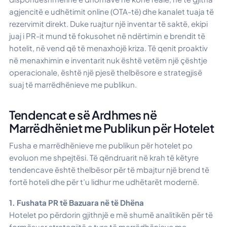
agjencitë e udhëtimit online (OTA-të) dhe kanalet tuaja të
rezervimit direkt. Duke ruajtur një inventar të saktë, ekipi
juaj i PR-it mund të fokusohet në ndërtimin e brendit të
hotelit, në vend që të menaxhojë kriza. Të qenit proaktiv
në menaxhimin e inventarit nuk është vetëm një çështje
operacionale, është një pjesë thelbësore e strategjisë
suaj të marrëdhënieve me publikun.
Tendencat e së Ardhmes në
Marrëdhëniet me Publikun për Hotelet
Fusha e marrëdhënieve me publikun për hotelet po
evoluon me shpejtësi. Të qëndruarit në krah të këtyre
tendencave është thelbësor për të mbajtur një brend të
fortë hoteli dhe për t’u lidhur me udhëtarët modernë.
1. Fushata PR të Bazuara në të Dhëna
Hotelet po përdorin gjithnjë e më shumë analitikën për të
formësuar strategjitë e tyre të marrëdhënieve me