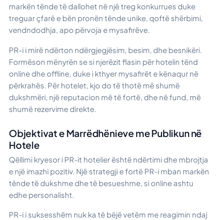
markën tënde të dallohet në një treg konkurrues duke
treguar çfarë e bën pronën tënde unike, qoftë shërbimi,
vendndodhja, apo përvoja e mysafirëve.
PR-i i mirë ndërton ndërgjegjësim, besim, dhe besnikëri.
Formëson mënyrën se si njerëzit flasin për hotelin tënd
online dhe offline, duke i kthyer mysafirët e kënaqur në
përkrahës. Për hotelet, kjo do të thotë më shumë
dukshmëri, një reputacion më të fortë, dhe në fund, më
shumë rezervime direkte.
Objektivat e Marrëdhënieve me Publikun në
Hotele
Qëllimi kryesor i PR-it hotelier është ndërtimi dhe mbrojtja
e një imazhi pozitiv. Një strategji e fortë PR-i mban markën
tënde të dukshme dhe të besueshme, si online ashtu
edhe personalisht.
PR-i i suksesshëm nuk ka të bëjë vetëm me reagimin ndaj