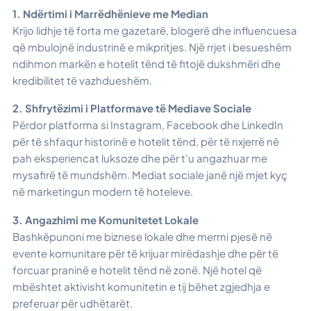
1. Ndërtimi i Marrëdhënieve me Median
Krijo lidhje të forta me gazetarë, blogerë dhe influencuesa
që mbulojnë industrinë e mikpritjes. Një rrjet i besueshëm
ndihmon markën e hotelit tënd të fitojë dukshmëri dhe
kredibilitet të vazhdueshëm.
2. Shfrytëzimi i Platformave të Mediave Sociale
Përdor platforma si Instagram, Facebook dhe LinkedIn
për të shfaqur historinë e hotelit tënd, për të nxjerrë në
pah eksperiencat luksoze dhe për t'u angazhuar me
mysafirë të mundshëm. Mediat sociale janë një mjet kyç
në marketingun modern të hoteleve.
3. Angazhimi me Komunitetet Lokale
Bashkëpunoni me biznese lokale dhe merrni pjesë në
evente komunitare për të krijuar mirëdashje dhe për të
forcuar praninë e hotelit tënd në zonë. Një hotel që
mbështet aktivisht komunitetin e tij bëhet zgjedhja e
preferuar për udhëtarët.