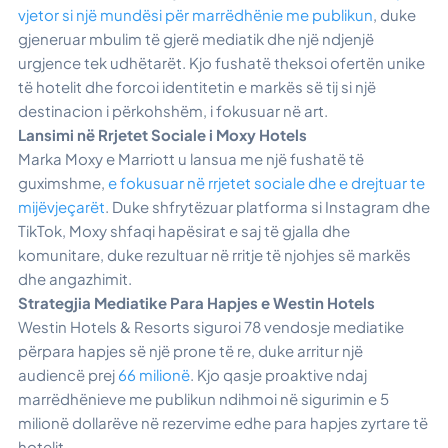
vjetor si një mundësi për marrëdhënie me publikun
, duke
gjeneruar mbulim të gjerë mediatik dhe një ndjenjë
urgjence tek udhëtarët. Kjo fushatë theksoi ofertën unike
të hotelit dhe forcoi identitetin e markës së tij si një
destinacion i përkohshëm, i fokusuar në art.
Lansimi në Rrjetet Sociale i Moxy Hotels
Marka Moxy e Marriott u lansua me një fushatë të
guximshme,
e fokusuar në rrjetet sociale dhe e drejtuar te
mijëvjeçarët
. Duke shfrytëzuar platforma si Instagram dhe
TikTok, Moxy shfaqi hapësirat e saj të gjalla dhe
komunitare, duke rezultuar në rritje të njohjes së markës
dhe angazhimit.
Strategjia Mediatike Para Hapjes e Westin Hotels
Westin Hotels & Resorts siguroi 78 vendosje mediatike
përpara hapjes së një prone të re, duke arritur një
audiencë prej
66 milionë
. Kjo qasje proaktive ndaj
marrëdhënieve me publikun ndihmoi në sigurimin e 5
milionë dollarëve në rezervime edhe para hapjes zyrtare të
hotelit.