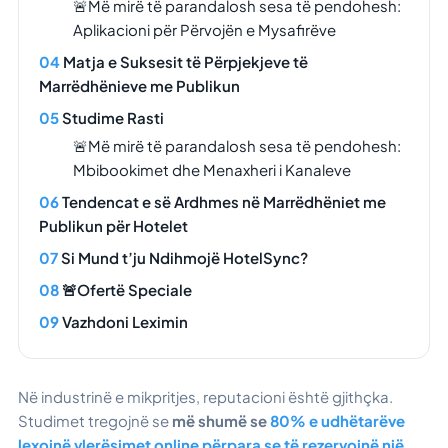
🚨Më mirë të parandalosh sesa të pendohesh:
Aplikacioni për Përvojën e Mysafirëve
Matja e Suksesit të Përpjekjeve të
Marrëdhënieve me Publikun
Studime Rasti
🚨Më mirë të parandalosh sesa të pendohesh:
Mbibookimet dhe Menaxheri i Kanaleve
Tendencat e së Ardhmes në Marrëdhëniet me
Publikun për Hotelet
Si Mund t’ju Ndihmojë HotelSync?
🚨Ofertë Speciale
Vazhdoni Leximin
Në industrinë e mikpritjes, reputacioni është gjithçka.
Studimet tregojnë se
më shumë se
80% e udhëtarëve
lexojnë vlerësimet online përpara se të rezervojnë një