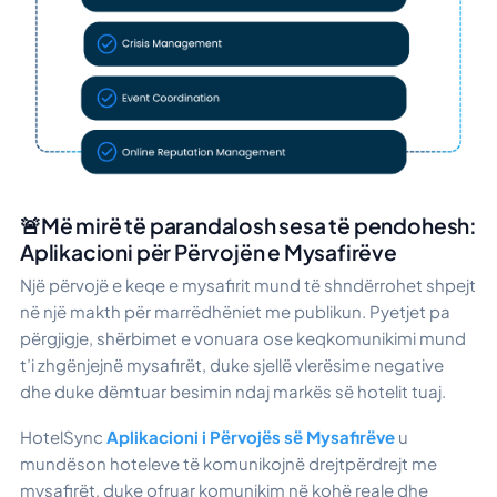
🚨Më mirë të parandalosh sesa të pendohesh:
Aplikacioni për Përvojën e Mysafirëve
Një përvojë e keqe e mysafirit mund të shndërrohet shpejt
në një makth për marrëdhëniet me publikun. Pyetjet pa
përgjigje, shërbimet e vonuara ose keqkomunikimi mund
t’i zhgënjejnë mysafirët, duke sjellë vlerësime negative
dhe duke dëmtuar besimin ndaj markës së hotelit tuaj.
HotelSync
Aplikacioni i Përvojës së Mysafirëve
u
mundëson hoteleve të komunikojnë drejtpërdrejt me
mysafirët, duke ofruar komunikim në kohë reale dhe