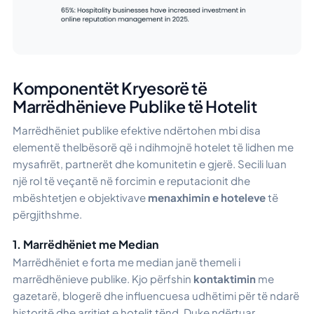
Komponentët Kryesorë të
Marrëdhënieve Publike të Hotelit
Marrëdhëniet publike efektive ndërtohen mbi disa
elementë thelbësorë që i ndihmojnë hotelet të lidhen me
mysafirët, partnerët dhe komunitetin e gjerë. Secili luan
një rol të veçantë në forcimin e reputacionit dhe
mbështetjen e objektivave
menaxhimin e hoteleve
të
përgjithshme.
1. Marrëdhëniet me Median
Marrëdhëniet e forta me median janë themeli i
marrëdhënieve publike. Kjo përfshin
kontaktimin
me
gazetarë, blogerë dhe influencuesa udhëtimi për të ndarë
historitë dhe arritjet e hotelit tënd. Duke ndërtuar