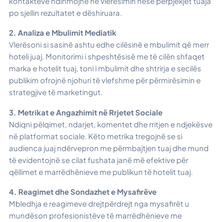
kontakteve ndihmojnë në vlerësimin nëse përpjekjet tuaja
po sjellin rezultatet e dëshiruara.
2. Analiza e Mbulimit Mediatik
Vlerësoni si sasinë ashtu edhe cilësinë e mbulimit që merr
hoteli juaj. Monitorimi i shpeshtësisë me të cilën shfaqet
marka e hotelit tuaj, toni i mbulimit dhe shtrirja e secilës
publikim ofrojnë njohuri të vlefshme për përmirësimin e
strategjive të marketingut.
3. Metrikat e Angazhimit në Rrjetet Sociale
Ndiqni pëlqimet, ndarjet, komentet dhe rritjen e ndjekësve
në platformat sociale. Këto metrika tregojnë se si
audienca juaj ndërvepron me përmbajtjen tuaj dhe mund
të evidentojnë se cilat fushata janë më efektive për
qëllimet e marrëdhënieve me publikun të hotelit tuaj.
4. Reagimet dhe Sondazhet e Mysafirëve
Mbledhja e reagimeve drejtpërdrejt nga mysafirët u
mundëson profesionistëve të marrëdhënieve me