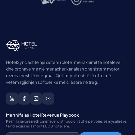
HotelSync është një sistem i plotë i menaxhimit të hoteleve
dhe pronave me një menaxher kanalesh dhe sistem motori
rezervimesh të integruar. Qëllimi ynë është të ofrojmë
vetëm zgjidhjen softuerike më cilësore në treg.
Merrni falas Hotel Revenue Playbook
Këshilla javore rreth çmimeve, distribucionit dhe përvojës së mysafirëve,
të ndjekura nga mbi 41.000 hotelierë.