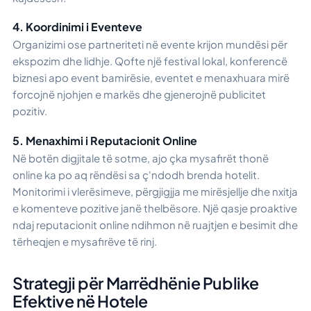
4. Koordinimi i Eventeve
Organizimi ose partneriteti në evente krijon mundësi për
ekspozim dhe lidhje. Qofte një festival lokal, konferencë
biznesi apo event bamirësie, eventet e menaxhuara mirë
forcojnë njohjen e markës dhe gjenerojnë publicitet
pozitiv.
5. Menaxhimi i Reputacionit Online
Në botën digjitale të sotme, ajo çka mysafirët thonë
online ka po aq rëndësi sa ç'ndodh brenda hotelit.
Monitorimi i vlerësimeve, përgjigjja me mirësjellje dhe nxitja
e komenteve pozitive janë thelbësore. Një qasje proaktive
ndaj reputacionit online ndihmon në ruajtjen e besimit dhe
tërheqjen e mysafirëve të rinj.
Strategji për Marrëdhënie Publike
Efektive në Hotele