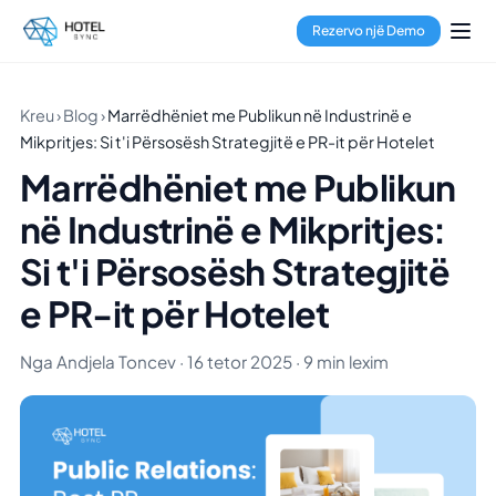
Rezervo një Demo
Kreu
›
Blog
›
Marrëdhëniet me Publikun në Industrinë e
Mikpritjes: Si t'i Përsosësh Strategjitë e PR-it për Hotelet
Marrëdhëniet me Publikun
në Industrinë e Mikpritjes:
Si t'i Përsosësh Strategjitë
e PR-it për Hotelet
Nga Andjela Toncev · 16 tetor 2025 · 9 min lexim