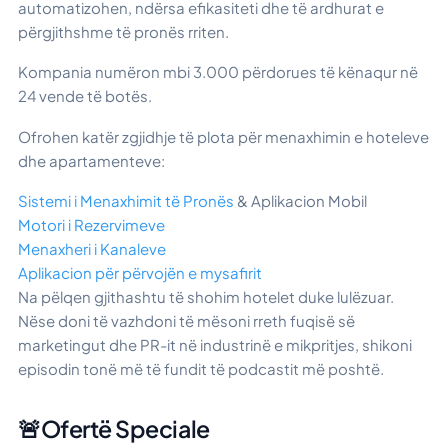
automatizohen, ndërsa efikasiteti dhe të ardhurat e
përgjithshme të pronës rriten.
Kompania numëron mbi 3.000 përdorues të kënaqur në
24 vende të botës.
Ofrohen katër zgjidhje të plota për menaxhimin e hoteleve
dhe apartamenteve:
Sistemi i Menaxhimit të Pronës
& Aplikacion Mobil
Motori i Rezervimeve
Menaxheri i Kanaleve
Aplikacion për përvojën e mysafirit
Na pëlqen gjithashtu të shohim hotelet duke lulëzuar.
Nëse doni të vazhdoni të mësoni rreth fuqisë së
marketingut dhe PR-it në industrinë e mikpritjes, shikoni
episodin tonë më të fundit të podcastit më poshtë.
🚨Ofertë Speciale