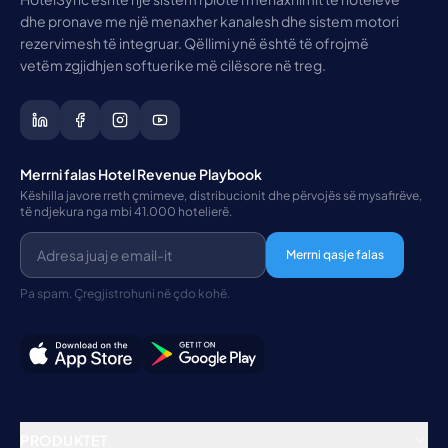
dhe pronave me një menaxher kanalesh dhe sistem motori
rezervimesh të integruar. Qëllimi ynë është të ofrojmë
vetëm zgjidhjen softuerike më cilësore në treg.
Merrni falas Hotel Revenue Playbook
Këshilla javore rreth çmimeve, distribucionit dhe përvojës së mysafirëve,
të ndjekura nga mbi 41.000 hotelierë.
Merrni qasje falas
Pa spam. Çregjistrohuni në çdo kohë.
PRODUKTET