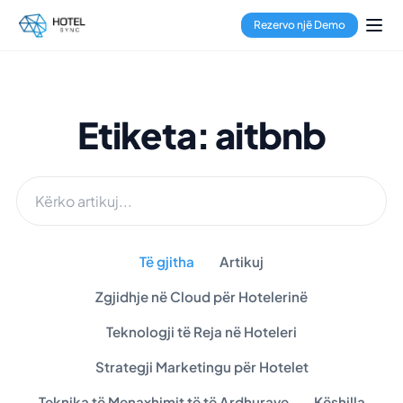
Rezervo një Demo
Etiketa: aitbnb
Të gjitha
Artikuj
Zgjidhje në Cloud për Hotelerinë
Teknologji të Reja në Hoteleri
Strategji Marketingu për Hotelet
Teknika të Menaxhimit të të Ardhurave
Këshilla