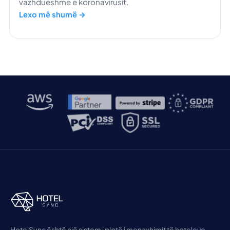
vazhdueshme e koronavirusit.
Lexo më shumë →
HotelSync është një sistem i plotë i menaxhimit të hoteleve