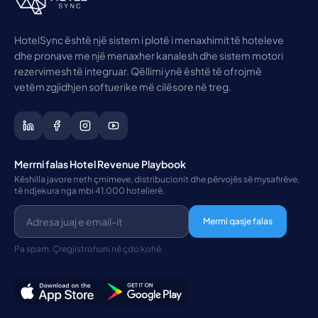
HotelSync është një sistem i plotë i menaxhimit të hoteleve
dhe pronave me një menaxher kanalesh dhe sistem motori
rezervimesh të integruar. Qëllimi ynë është të ofrojmë
vetëm zgjidhjen softuerike më cilësore në treg.
Merrni falas Hotel Revenue Playbook
Këshilla javore rreth çmimeve, distribucionit dhe përvojës së mysafirëve,
të ndjekura nga mbi 41.000 hotelierë.
Merrni qasje falas
Pa spam. Çregjistrohuni në çdo kohë.