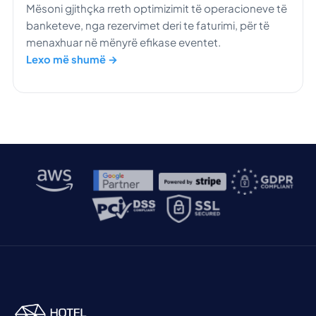
Mësoni gjithçka rreth optimizimit të operacioneve të
banketeve, nga rezervimet deri te faturimi, për të
menaxhuar në mënyrë efikase eventet.
Lexo më shumë →