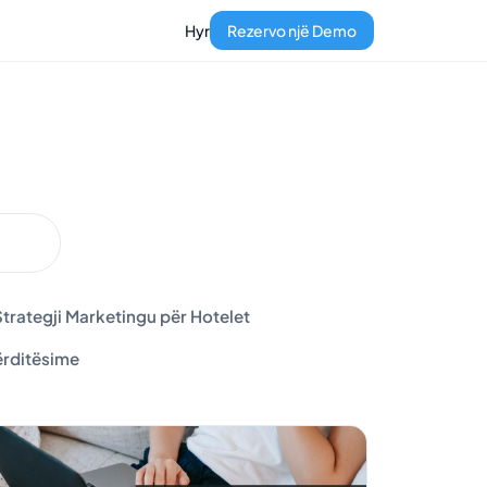
Hyr
Rezervo një Demo
trategji Marketingu për Hotelet
rditësime