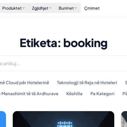
Produktet
Zgjidhjet
Burimet
Çmimet
Etiketa: booking
 në Cloud për Hotelerinë
Teknologji të Reja në Hoteleri
S
ë Menaxhimit të të Ardhurave
Këshilla
Pa Kategori
Pë