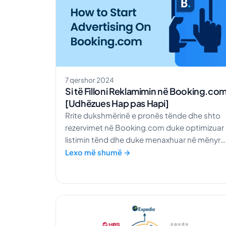
7 qershor 2024
Si të Filloni Reklamimin në Booking.co
[Udhëzues Hap pas Hapi]
Rrite dukshmërinë e pronës tënde dhe shto
rezervimet në Booking.com duke optimizuar
listimin tënd dhe duke menaxhuar në mënyrë
efektive buxhetin e reklamave.
Lexo më shumë →