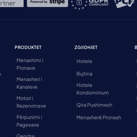
PRODUKTET
ZGJIDHJET
Menaxhimi i
Hotele
Pronave
Bujtina
e
Menaxheri i
Hotele
Kanaleve
Kondominium
Motori i
Qira Pushimesh
Rezervimeve
Përpunimi i
Menaxherë Pronash
Pagesave
Qendra