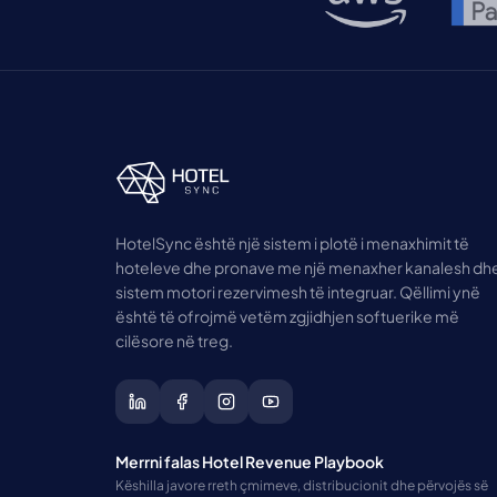
HotelSync është një sistem i plotë i menaxhimit të
hoteleve dhe pronave me një menaxher kanalesh dh
sistem motori rezervimesh të integruar. Qëllimi ynë
është të ofrojmë vetëm zgjidhjen softuerike më
cilësore në treg.
Merrni falas Hotel Revenue Playbook
Këshilla javore rreth çmimeve, distribucionit dhe përvojës së