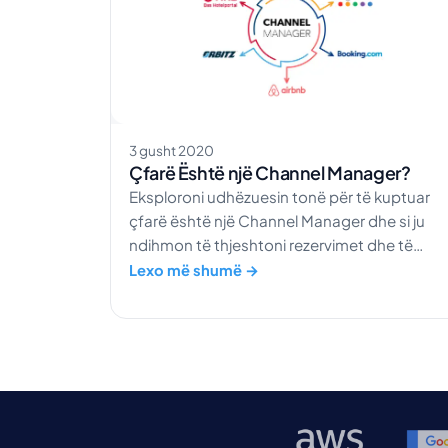
3 gusht 2020
Çfarë Është një Channel Manager?
Eksploroni udhëzuesin tonë për të kuptuar
çfarë është një Channel Manager dhe si ju
ndihmon të thjeshtoni rezervimet dhe të
centralizoni kontrollin e hotelit tuaj.
Lexo më shumë →