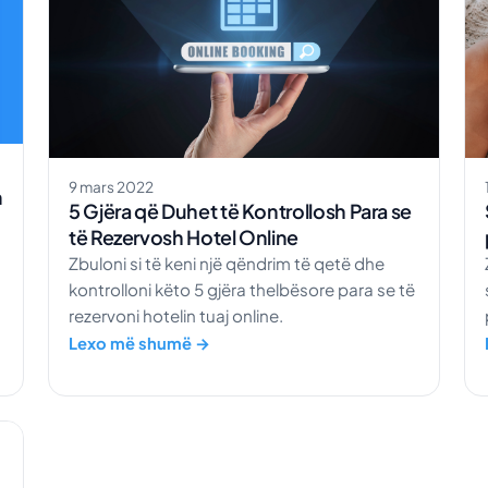
9 mars 2022
m
5 Gjëra që Duhet të Kontrollosh Para se
të Rezervosh Hotel Online
Zbuloni si të keni një qëndrim të qetë dhe
kontrolloni këto 5 gjëra thelbësore para se të
rezervoni hotelin tuaj online.
Lexo më shumë →