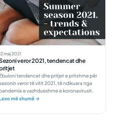
12 maj 2021
Sezoni veror 2021, tendencat dhe
pritjet
Zbuloni tendencat dhe pritjet e pritshme për
sezonin veror të vitit 2021, të ndikuara nga
pandemia e vazhdueshme e koronavirusit.
Lexo më shumë →