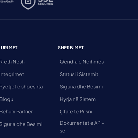
BURIMET
SHËRBIMET
Rreth Nesh
Qendra e Ndihmës
Integrimet
Statusi i Sistemit
Pyetjet e shpeshta
Siguria dhe Besimi
Blogu
Hyrja në Sistem
Bëhuni Partner
Çfarë të Prisni
Dokumentet e API-
Siguria dhe Besimi
së