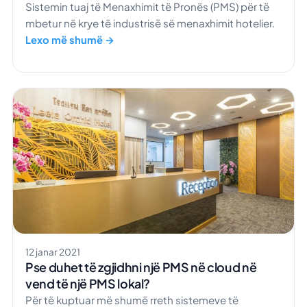
Sistemin tuaj të Menaxhimit të Pronës (PMS) për të
mbetur në krye të industrisë së menaxhimit hotelier.
Lexo më shumë →
12 janar 2021
Pse duhet të zgjidhni një PMS në cloud në
vend të një PMS lokal?
Për të kuptuar më shumë rreth sistemeve të