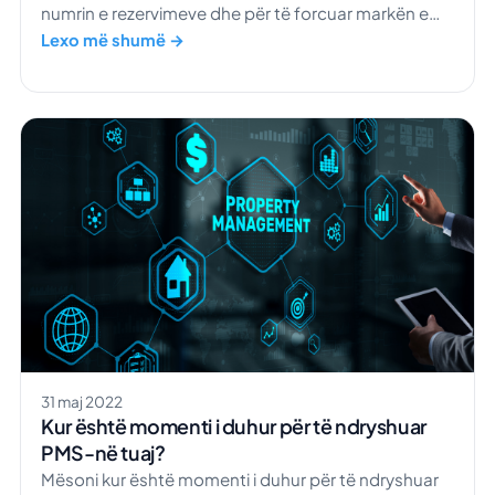
numrin e rezervimeve dhe për të forcuar markën e
hotelit tuaj për një rritje të qëndrueshme.
Lexo më shumë →
31 maj 2022
Kur është momenti i duhur për të ndryshuar
PMS-në tuaj?
Mësoni kur është momenti i duhur për të ndryshuar