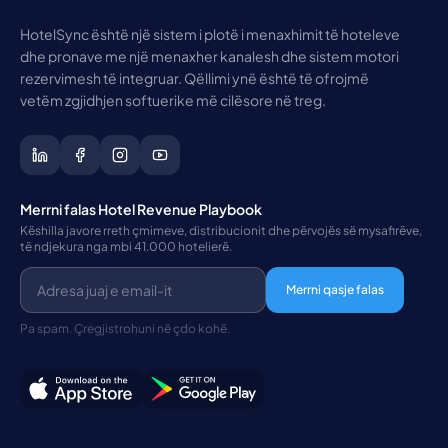
HotelSync është një sistem i plotë i menaxhimit të hoteleve
dhe pronave me një menaxher kanalesh dhe sistem motori
rezervimesh të integruar. Qëllimi ynë është të ofrojmë
vetëm zgjidhjen softuerike më cilësore në treg.
Merrni falas Hotel Revenue Playbook
Këshilla javore rreth çmimeve, distribucionit dhe përvojës së mysafirëve,
të ndjekura nga mbi 41.000 hotelierë.
Merrni qasje falas
Pa spam. Çregjistrohuni në çdo kohë.