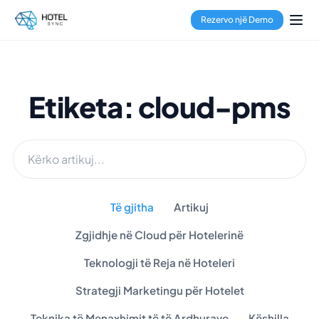
Rezervo një Demo
Etiketa: cloud-pms
Të gjitha
Artikuj
Zgjidhje në Cloud për Hotelerinë
Teknologji të Reja në Hoteleri
Strategji Marketingu për Hotelet
Teknika të Menaxhimit të të Ardhurave
Këshilla